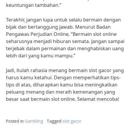
keuntungan tambahan.”
Terakhir, jangan lupa untuk selalu bermain dengan
bijak dan bertanggung jawab. Menurut Badan
Pengawas Perjudian Online, “Bermain slot online
seharusnya menjadi hiburan semata. Jangan sampai
terjebak dalam permainan dan menghabiskan uang
lebih dari yang kamu mampu.”
Jadi, itulah rahasia menang bermain slot gacor yang
harus kamu ketahui. Dengan memperhatikan tips-
tips di atas, diharapkan kamu bisa meningkatkan
peluang menang dan meraih kemenangan yang
besar saat bermain slot online. Selamat mencoba!
Posted in
Gambling
Tagged
slot gacor