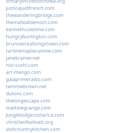
stmaryofczestochowa.org
justicejudifrench.com
thewanderingbridge.com
themalleablemom.com
kennethcoletime.com
hungryburlington.com
brunswickatlongstown.com
tartinemaplecuisine.com
janekramer.net
nizi-sushi.com
art-mengo.com
gaiaprimeradio.com
tammiebrown.net
dutonc.com
thelongescape.com
mattolegrange.com
junglelodgecostarica.com
christianfestivals.org
visitcountrykitchen.com