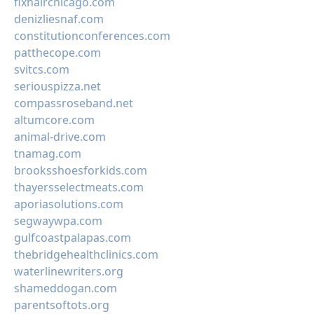
fixhairchicago.com
denizliesnaf.com
constitutionconferences.com
patthecope.com
svitcs.com
seriouspizza.net
compassroseband.net
altumcore.com
animal-drive.com
tnamag.com
brooksshoesforkids.com
thayersselectmeats.com
aporiasolutions.com
segwaywpa.com
gulfcoastpalapas.com
thebridgehealthclinics.com
waterlinewriters.org
shameddogan.com
parentsoftots.org