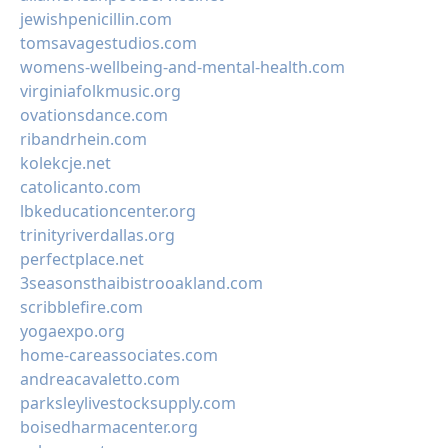
jewishpenicillin.com
tomsavagestudios.com
womens-wellbeing-and-mental-health.com
virginiafolkmusic.org
ovationsdance.com
ribandrhein.com
kolekcje.net
catolicanto.com
lbkeducationcenter.org
trinityriverdallas.org
perfectplace.net
3seasonsthaibistrooakland.com
scribblefire.com
yogaexpo.org
home-careassociates.com
andreacavaletto.com
parksleylivestocksupply.com
boisedharmacenter.org