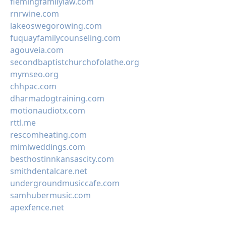
flemingfamilylaw.com
rnrwine.com
lakeoswegorowing.com
fuquayfamilycounseling.com
agouveia.com
secondbaptistchurchofolathe.org
mymseo.org
chhpac.com
dharmadogtraining.com
motionaudiotx.com
rttl.me
rescomheating.com
mimiweddings.com
besthostinnkansascity.com
smithdentalcare.net
undergroundmusiccafe.com
samhubermusic.com
apexfence.net