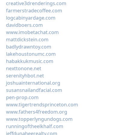
creative3drenderings.com
farmerstradecoffee.com
logcabinyardage.com
davidboers.com
www.imobetachat.com
mattdickstein.com
badlydrawntoy.com
lakehoustonumc.com
habakkukmusic.com
nexttonone.net
serenityhbot.net
joshuainternational.org
susansnailandfacial.com
pen-prop.com
www.tigertrendsprinceton.com
www.fathers4freedom.org
www.topperlyngundogs.com
runningoftheelkhalf.com
jeffdunaheerealty.com