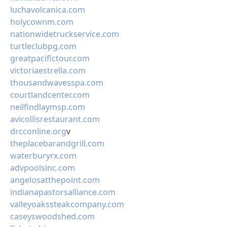
luchavolcanica.com
holycownm.com
nationwidetruckservice.com
turtleclubpg.com
greatpacifictour.com
victoriaestrella.com
thousandwavesspa.com
courtlandcenter.com
neilfindlaymsp.com
avicollisrestaurant.com
drcconline.org
v
theplacebarandgrill.com
waterburyrx.com
advpoolsinc.com
angelosatthepoint.com
indianapastorsalliance.com
valleyoakssteakcompany.com
caseyswoodshed.com