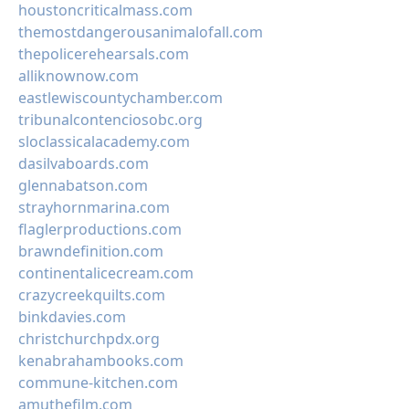
houstoncriticalmass.com
themostdangerousanimalofall.com
thepolicerehearsals.com
alliknownow.com
eastlewiscountychamber.com
tribunalcontenciosobc.org
sloclassicalacademy.com
dasilvaboards.com
glennabatson.com
strayhornmarina.com
flaglerproductions.com
brawndefinition.com
continentalicecream.com
crazycreekquilts.com
binkdavies.com
christchurchpdx.org
kenabrahambooks.com
commune-kitchen.com
amuthefilm.com