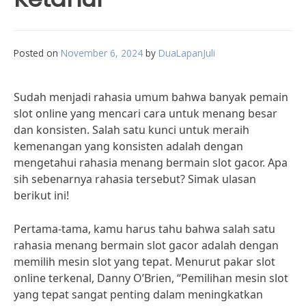
Posted on
November 6, 2024
by
DuaLapanJuli
Sudah menjadi rahasia umum bahwa banyak pemain
slot online yang mencari cara untuk menang besar
dan konsisten. Salah satu kunci untuk meraih
kemenangan yang konsisten adalah dengan
mengetahui rahasia menang bermain slot gacor. Apa
sih sebenarnya rahasia tersebut? Simak ulasan
berikut ini!
Pertama-tama, kamu harus tahu bahwa salah satu
rahasia menang bermain slot gacor adalah dengan
memilih mesin slot yang tepat. Menurut pakar slot
online terkenal, Danny O’Brien, “Pemilihan mesin slot
yang tepat sangat penting dalam meningkatkan