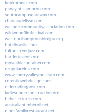
kookotheek.com
panayiotislamprou.com
southcampusgateway.com
chateaudelisse.com
wellborncommunityassociation.com
wildwoodfilmfestival.com
westnorthamptonshirejpu.org
hotelbrasile.com
fultonstreetjazz.com
bartlettevents.org
moveablecontainer.com
grupolareina.com
www.cherryvalleymuseum.com
cotentinwebdesign.com
oldetradingpost.com
ladiesunderconstruction.org
bebeslectores.com
australiantimberoil.net
dinosfamilyrestaurant.net