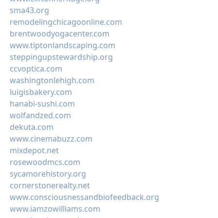
sma43.org
remodelingchicagoonline.com
brentwoodyogacenter.com
www.tiptonlandscaping.com
steppingupstewardship.org
ccvoptica.com
washingtonlehigh.com
luigisbakery.com
hanabi-sushi.com
wolfandzed.com
dekuta.com
www.cinemabuzz.com
mixdepot.net
rosewoodmcs.com
sycamorehistory.org
cornerstonerealty.net
www.consciousnessandbiofeedback.org
www.iamzowilliams.com