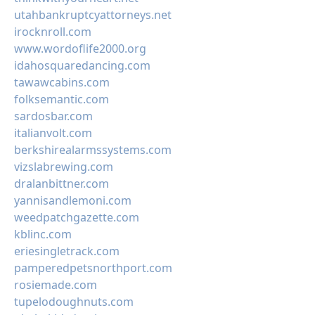
utahbankruptcyattorneys.net
irocknroll.com
www.wordoflife2000.org
idahosquaredancing.com
tawawcabins.com
folksemantic.com
sardosbar.com
italianvolt.com
berkshirealarmssystems.com
vizslabrewing.com
dralanbittner.com
yannisandlemoni.com
weedpatchgazette.com
kblinc.com
eriesingletrack.com
pamperedpetsnorthport.com
rosiemade.com
tupelodoughnuts.com