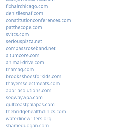
fixhairchicago.com
denizliesnaf.com
constitutionconferences.com
patthecope.com
svitcs.com
seriouspizza.net
compassroseband.net
altumcore.com
animal-drive.com
tnamag.com
brooksshoesforkids.com
thayersselectmeats.com
aporiasolutions.com
segwaywpa.com
gulfcoastpalapas.com
thebridgehealthclinics.com
waterlinewriters.org
shameddogan.com