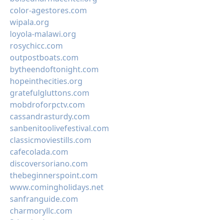
color-agestores.com
wipala.org
loyola-malawi.org
rosychicc.com
outpostboats.com
bytheendoftonight.com
hopeinthecities.org
gratefulgluttons.com
mobdroforpctv.com
cassandrasturdy.com
sanbenitoolivefestival.com
classicmoviestills.com
cafecolada.com
discoversoriano.com
thebeginnerspoint.com
www.comingholidays.net
sanfranguide.com
charmoryllc.com