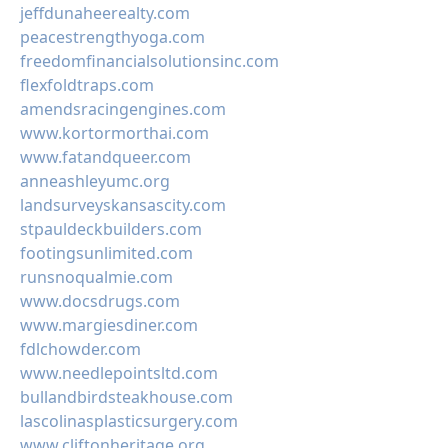
jeffdunaheerealty.com
peacestrengthyoga.com
freedomfinancialsolutionsinc.com
flexfoldtraps.com
amendsracingengines.com
www.kortormorthai.com
www.fatandqueer.com
anneashleyumc.org
landsurveyskansascity.com
stpauldeckbuilders.com
footingsunlimited.com
runsnoqualmie.com
www.docsdrugs.com
www.margiesdiner.com
fdlchowder.com
www.needlepointsltd.com
bullandbirdsteakhouse.com
lascolinasplasticsurgery.com
www.cliftonheritage.org