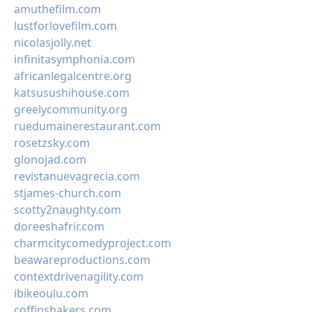
amuthefilm.com
lustforlovefilm.com
nicolasjolly.net
infinitasymphonia.com
africanlegalcentre.org
katsusushihouse.com
greelycommunity.org
ruedumainerestaurant.com
rosetzsky.com
glonojad.com
revistanuevagrecia.com
stjames-church.com
scotty2naughty.com
doreeshafrir.com
charmcitycomedyproject.com
beawareproductions.com
contextdrivenagility.com
ibikeoulu.com
coffinshakers.com