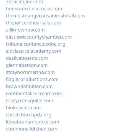
3dracinginc.com
houstoncriticalmass.com
themostdangerousanimalofall.com
thepolicerehearsals.com
alliknownow.com
eastlewiscountychamber.com
tribunalcontenciosobc.org
sloclassicalacademy.com
dasilvaboards.com
glennabatson.com
strayhornmarina.com
flaglerproductions.com
brawndefinition.com
continentalicecream.com
crazycreekquilts.com
binkdavies.com
christchurchpdx.org
kenabrahambooks.com
commune-kitchen.com