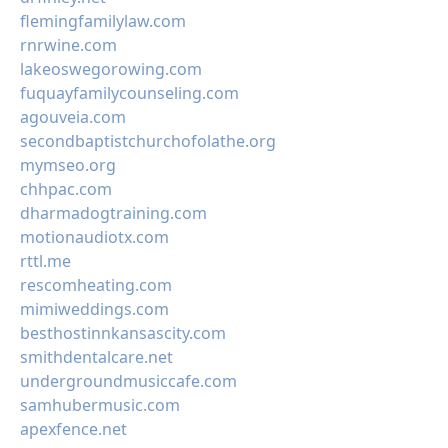
flemingfamilylaw.com
rnrwine.com
lakeoswegorowing.com
fuquayfamilycounseling.com
agouveia.com
secondbaptistchurchofolathe.org
mymseo.org
chhpac.com
dharmadogtraining.com
motionaudiotx.com
rttl.me
rescomheating.com
mimiweddings.com
besthostinnkansascity.com
smithdentalcare.net
undergroundmusiccafe.com
samhubermusic.com
apexfence.net