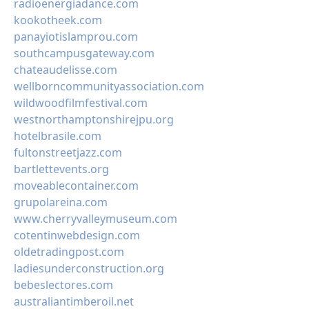
radioenergiadance.com
kookotheek.com
panayiotislamprou.com
southcampusgateway.com
chateaudelisse.com
wellborncommunityassociation.com
wildwoodfilmfestival.com
westnorthamptonshirejpu.org
hotelbrasile.com
fultonstreetjazz.com
bartlettevents.org
moveablecontainer.com
grupolareina.com
www.cherryvalleymuseum.com
cotentinwebdesign.com
oldetradingpost.com
ladiesunderconstruction.org
bebeslectores.com
australiantimberoil.net