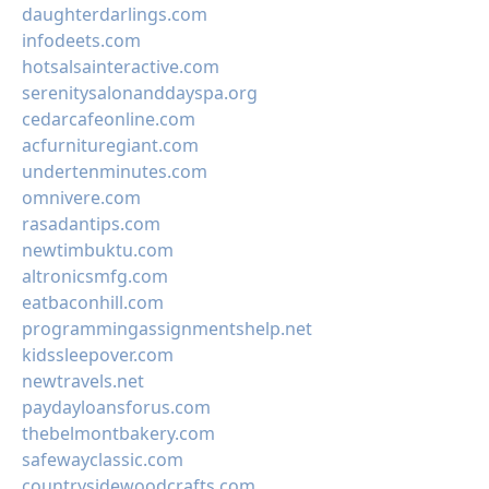
daughterdarlings.com
infodeets.com
hotsalsainteractive.com
serenitysalonanddayspa.org
cedarcafeonline.com
acfurnituregiant.com
undertenminutes.com
omnivere.com
rasadantips.com
newtimbuktu.com
altronicsmfg.com
eatbaconhill.com
programmingassignmentshelp.net
kidssleepover.com
newtravels.net
paydayloansforus.com
thebelmontbakery.com
safewayclassic.com
countrysidewoodcrafts.com