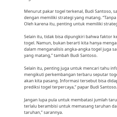
Menurut pakar togel terkenal, Budi Santoso, 
dengan memiliki strategi yang matang. “Tanpa 
Oleh karena itu, penting untuk memiliki strat
Selain itu, tidak bisa dipungkiri bahwa fakto
togel. Namun, bukan berarti kita hanya menga
dalam menganalisis angka-angka togel juga s
yang matang,” tambah Budi Santoso.
Selain itu, penting juga untuk mencari tahu in
mengikuti perkembangan terbaru seputar toge
akan kita pasang. Informasi tersebut bisa dida
prediksi togel terpercaya,” papar Budi Santoso
Jangan lupa pula untuk membatasi jumlah taru
terlalu berambisi untuk memasang taruhan da
taruhan,” sarannya.