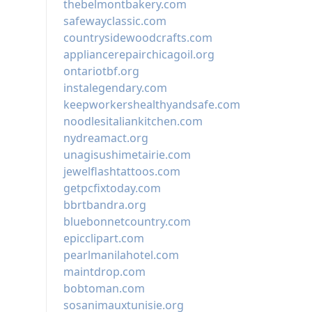
thebelmontbakery.com
safewayclassic.com
countrysidewoodcrafts.com
appliancerepairchicagoil.org
ontariotbf.org
instalegendary.com
keepworkershealthyandsafe.com
noodlesitaliankitchen.com
nydreamact.org
unagisushimetairie.com
jewelflashtattoos.com
getpcfixtoday.com
bbrtbandra.org
bluebonnetcountry.com
epicclipart.com
pearlmanilahotel.com
maintdrop.com
bobtoman.com
sosanimauxtunisie.org