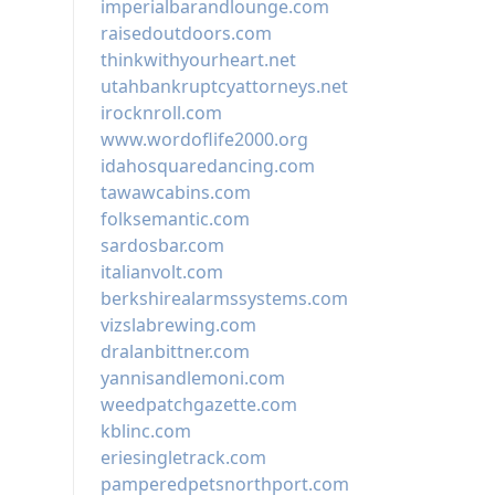
imperialbarandlounge.com
raisedoutdoors.com
thinkwithyourheart.net
utahbankruptcyattorneys.net
irocknroll.com
www.wordoflife2000.org
idahosquaredancing.com
tawawcabins.com
folksemantic.com
sardosbar.com
italianvolt.com
berkshirealarmssystems.com
vizslabrewing.com
dralanbittner.com
yannisandlemoni.com
weedpatchgazette.com
kblinc.com
eriesingletrack.com
pamperedpetsnorthport.com