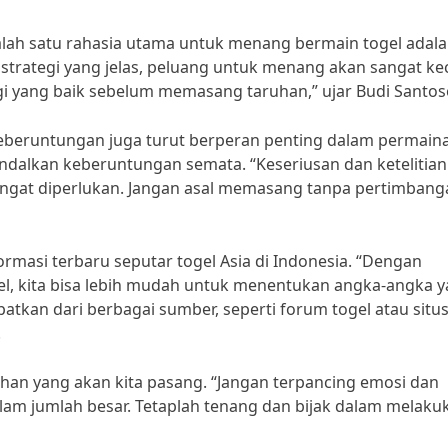
salah satu rahasia utama untuk menang bermain togel adal
strategi yang jelas, peluang untuk menang akan sangat kec
egi yang baik sebelum memasang taruhan,” ujar Budi Santos
r keberuntungan juga turut berperan penting dalam permain
ndalkan keberuntungan semata. “Keseriusan dan ketelitian
angat diperlukan. Jangan asal memasang tanpa pertimbang
formasi terbaru seputar togel Asia di Indonesia. “Dengan
l, kita bisa lebih mudah untuk menentukan angka-angka 
patkan dari berbagai sumber, seperti forum togel atau situ
.
han yang akan kita pasang. “Jangan terpancing emosi dan
lam jumlah besar. Tetaplah tenang dan bijak dalam melaku