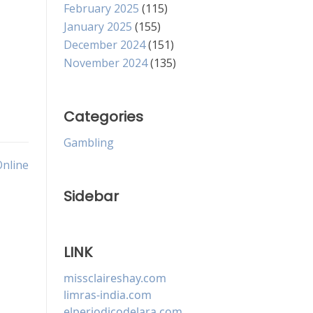
February 2025
(115)
January 2025
(155)
December 2024
(151)
November 2024
(135)
Categories
Gambling
Online
Sidebar
LINK
missclaireshay.com
limras-india.com
elperiodicodelara.com