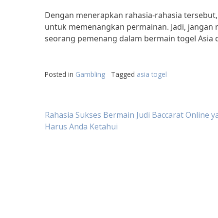
Dengan menerapkan rahasia-rahasia tersebut,
untuk memenangkan permainan. Jadi, jangan r
seorang pemenang dalam bermain togel Asia d
Posted in
Gambling
Tagged
asia togel
Post
Rahasia Sukses Bermain Judi Baccarat Online y
Harus Anda Ketahui
navigation