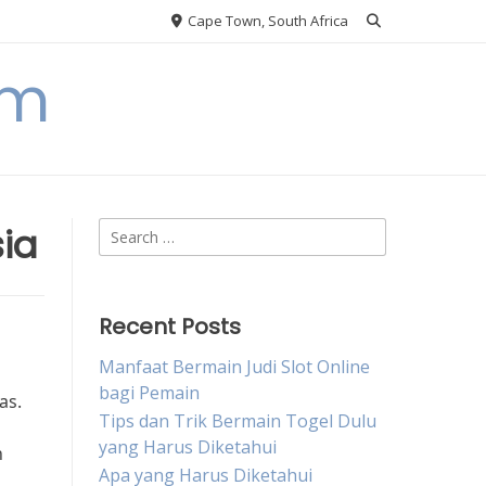
Cape Town, South Africa
om
Search
ia
for:
Recent Posts
Manfaat Bermain Judi Slot Online
bagi Pemain
as.
Tips dan Trik Bermain Togel Dulu
yang Harus Diketahui
n
Apa yang Harus Diketahui