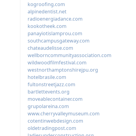
kogroofing.com
alpinedentist.net
radioenergiadance.com
kookotheek.com
panayiotislamprou.com
southcampusgateway.com
chateaudelisse.com
wellborncommunityassociation.com
wildwoodfilmfestival.com
westnorthamptonshirejpu.org
hotelbrasile.com
fultonstreetjazz.com
bartlettevents.org
moveablecontainer.com
grupolareina.com
www.cherryvalleymuseum.com
cotentinwebdesign.com
oldetradingpost.com
ladiesunderconstruction.org