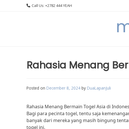
Skip
Call Us: +2782 444 YEAH
to
content
m
Rahasia Menang Berm
Posted on
December 8, 2024
by
DuaLapanJuli
Rahasia Menang Bermain Togel Asia di Indones
Bagi para pecinta togel, tentu saja kemenanga
banyak dari mereka yang masih bingung ten
togel ini.