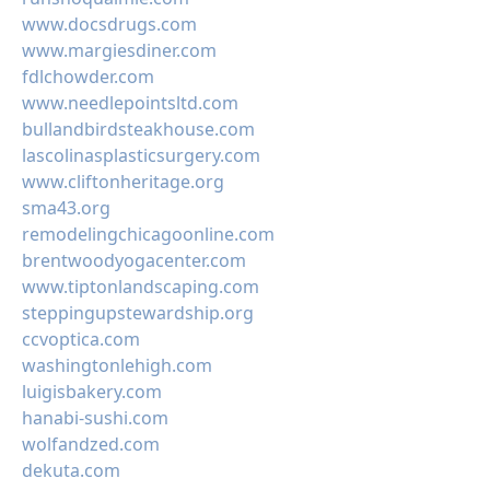
www.docsdrugs.com
www.margiesdiner.com
fdlchowder.com
www.needlepointsltd.com
bullandbirdsteakhouse.com
lascolinasplasticsurgery.com
www.cliftonheritage.org
sma43.org
remodelingchicagoonline.com
brentwoodyogacenter.com
www.tiptonlandscaping.com
steppingupstewardship.org
ccvoptica.com
washingtonlehigh.com
luigisbakery.com
hanabi-sushi.com
wolfandzed.com
dekuta.com