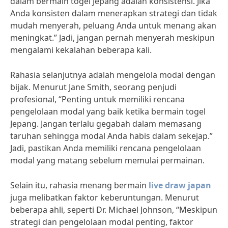
dalam bermain togel Jepang adalah konsistensi. Jika
Anda konsisten dalam menerapkan strategi dan tidak
mudah menyerah, peluang Anda untuk menang akan
meningkat.” Jadi, jangan pernah menyerah meskipun
mengalami kekalahan beberapa kali.
Rahasia selanjutnya adalah mengelola modal dengan
bijak. Menurut Jane Smith, seorang penjudi
profesional, “Penting untuk memiliki rencana
pengelolaan modal yang baik ketika bermain togel
Jepang. Jangan terlalu gegabah dalam memasang
taruhan sehingga modal Anda habis dalam sekejap.”
Jadi, pastikan Anda memiliki rencana pengelolaan
modal yang matang sebelum memulai permainan.
Selain itu, rahasia menang bermain
live draw japan
juga melibatkan faktor keberuntungan. Menurut
beberapa ahli, seperti Dr. Michael Johnson, “Meskipun
strategi dan pengelolaan modal penting, faktor