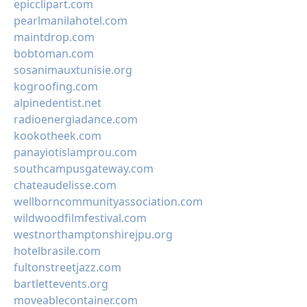
epicclipart.com
pearlmanilahotel.com
maintdrop.com
bobtoman.com
sosanimauxtunisie.org
kogroofing.com
alpinedentist.net
radioenergiadance.com
kookotheek.com
panayiotislamprou.com
southcampusgateway.com
chateaudelisse.com
wellborncommunityassociation.com
wildwoodfilmfestival.com
westnorthamptonshirejpu.org
hotelbrasile.com
fultonstreetjazz.com
bartlettevents.org
moveablecontainer.com