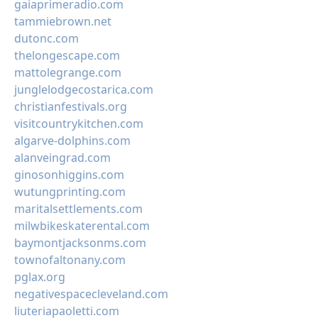
gaiaprimeradio.com
tammiebrown.net
dutonc.com
thelongescape.com
mattolegrange.com
junglelodgecostarica.com
christianfestivals.org
visitcountrykitchen.com
algarve-dolphins.com
alanveingrad.com
ginosonhiggins.com
wutungprinting.com
maritalsettlements.com
milwbikeskaterental.com
baymontjacksonms.com
townofaltonany.com
pglax.org
negativespacecleveland.com
liuteriapaoletti.com