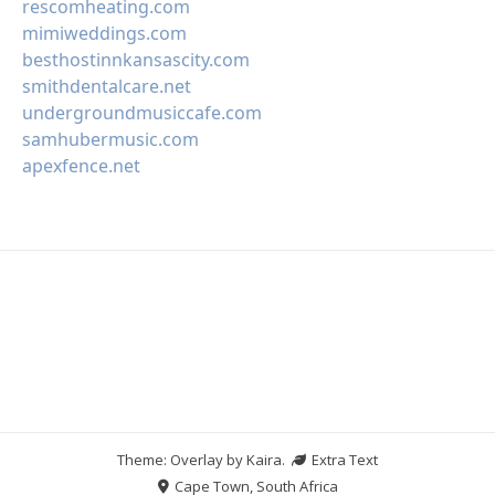
rescomheating.com
mimiweddings.com
besthostinnkansascity.com
smithdentalcare.net
undergroundmusiccafe.com
samhubermusic.com
apexfence.net
Theme: Overlay by
Kaira
.
Extra Text
Cape Town, South Africa