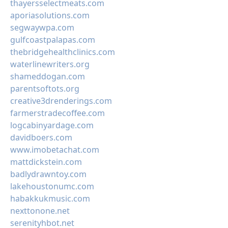
thayersselectmeats.com
aporiasolutions.com
segwaywpa.com
gulfcoastpalapas.com
thebridgehealthclinics.com
waterlinewriters.org
shameddogan.com
parentsoftots.org
creative3drenderings.com
farmerstradecoffee.com
logcabinyardage.com
davidboers.com
www.imobetachat.com
mattdickstein.com
badlydrawntoy.com
lakehoustonumc.com
habakkukmusic.com
nexttonone.net
serenityhbot.net