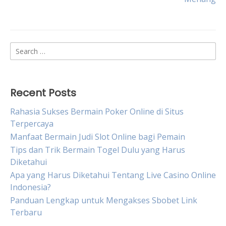
Search
for:
Recent Posts
Rahasia Sukses Bermain Poker Online di Situs
Terpercaya
Manfaat Bermain Judi Slot Online bagi Pemain
Tips dan Trik Bermain Togel Dulu yang Harus
Diketahui
Apa yang Harus Diketahui Tentang Live Casino Online
Indonesia?
Panduan Lengkap untuk Mengakses Sbobet Link
Terbaru