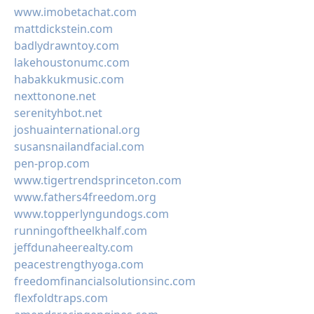
www.imobetachat.com
mattdickstein.com
badlydrawntoy.com
lakehoustonumc.com
habakkukmusic.com
nexttonone.net
serenityhbot.net
joshuainternational.org
susansnailandfacial.com
pen-prop.com
www.tigertrendsprinceton.com
www.fathers4freedom.org
www.topperlyngundogs.com
runningoftheelkhalf.com
jeffdunaheerealty.com
peacestrengthyoga.com
freedomfinancialsolutionsinc.com
flexfoldtraps.com