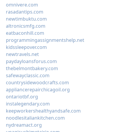
omnivere.com
rasadantips.com
newtimbuktu.com
altronicsmfg.com
eatbaconhill.com
programmingassignmentshelp.net
kidssleepover.com
newtravels.net
paydayloansforus.com
thebelmontbakery.com
safewayclassic.com
countrysidewoodcrafts.com
appliancerepairchicagoil.org
ontariotbf.org
instalegendary.com
keepworkershealthyandsafe.com
noodlesitaliankitchen.com
nydreamact.org