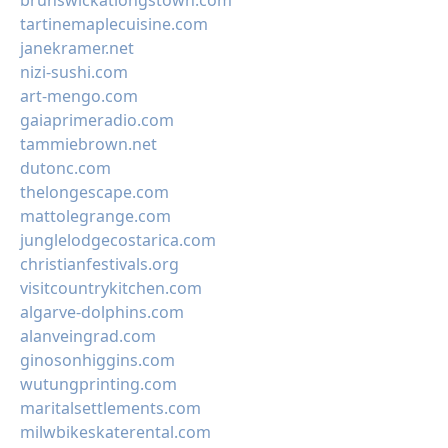
brunswickatlongstown.com
tartinemaplecuisine.com
janekramer.net
nizi-sushi.com
art-mengo.com
gaiaprimeradio.com
tammiebrown.net
dutonc.com
thelongescape.com
mattolegrange.com
junglelodgecostarica.com
christianfestivals.org
visitcountrykitchen.com
algarve-dolphins.com
alanveingrad.com
ginosonhiggins.com
wutungprinting.com
maritalsettlements.com
milwbikeskaterental.com