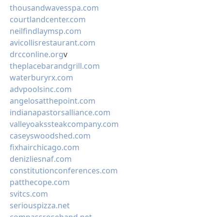
thousandwavesspa.com
courtlandcenter.com
neilfindlaymsp.com
avicollisrestaurant.com
drcconline.org
v
theplacebarandgrill.com
waterburyrx.com
advpoolsinc.com
angelosatthepoint.com
indianapastorsalliance.com
valleyoakssteakcompany.com
caseyswoodshed.com
fixhairchicago.com
denizliesnaf.com
constitutionconferences.com
patthecope.com
svitcs.com
seriouspizza.net