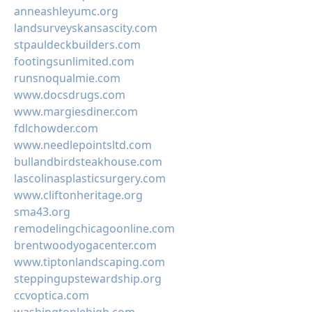
anneashleyumc.org
landsurveyskansascity.com
stpauldeckbuilders.com
footingsunlimited.com
runsnoqualmie.com
www.docsdrugs.com
www.margiesdiner.com
fdlchowder.com
www.needlepointsltd.com
bullandbirdsteakhouse.com
lascolinasplasticsurgery.com
www.cliftonheritage.org
sma43.org
remodelingchicagoonline.com
brentwoodyogacenter.com
www.tiptonlandscaping.com
steppingupstewardship.org
ccvoptica.com