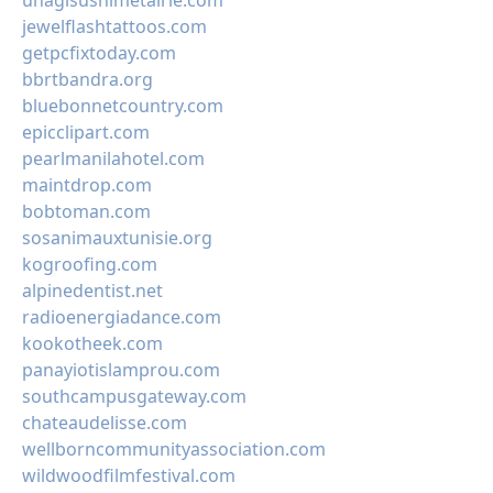
unagisushimetairie.com
jewelflashtattoos.com
getpcfixtoday.com
bbrtbandra.org
bluebonnetcountry.com
epicclipart.com
pearlmanilahotel.com
maintdrop.com
bobtoman.com
sosanimauxtunisie.org
kogroofing.com
alpinedentist.net
radioenergiadance.com
kookotheek.com
panayiotislamprou.com
southcampusgateway.com
chateaudelisse.com
wellborncommunityassociation.com
wildwoodfilmfestival.com