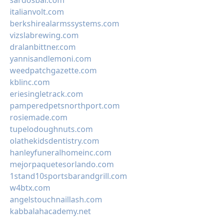
sardosbar.com
italianvolt.com
berkshirealarmssystems.com
vizslabrewing.com
dralanbittner.com
yannisandlemoni.com
weedpatchgazette.com
kblinc.com
eriesingletrack.com
pamperedpetsnorthport.com
rosiemade.com
tupelodoughnuts.com
olathekidsdentistry.com
hanleyfuneralhomeinc.com
mejorpaquetesorlando.com
1stand10sportsbarandgrill.com
w4btx.com
angelstouchnaillash.com
kabbalahacademy.net