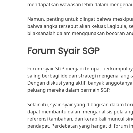
mendapatkan wawasan lebih dalam mengenai a
Namun, penting untuk diingat bahwa meskipun 
bahwa angka tersebut akan keluar. Lagipula, se
bijaksanalah dalam menggunakan bocoran ang
Forum Syair SGP
Forum syair SGP menjadi tempat berkumpulnya 
saling berbagi ide dan strategi mengenai ang
Dengan diskusi yang aktif, banyak anggotan
peluang mereka dalam bermain SGP.
Selain itu, syair-syair yang dibagikan dalam fo
dapat membantu dalam menganalisis pola ang
referensi tambahan, dan kerap kali muncul si
pendapat. Perdebatan yang hangat di forum i