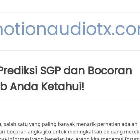
otionaudiotx.c
Prediksi SGP dan Bocoran
ib Anda Ketahui!
, salah satu yang paling banyak menarik perhatian adalah
cari bocoran angka jitu untuk meningkatkan peluang merek
a informasi yang beredar, tak jarang kita menemui forum 