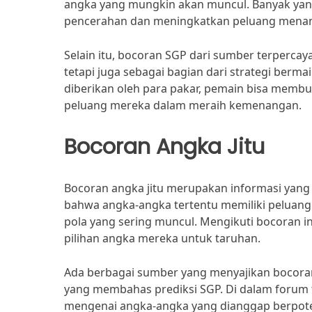
angka yang mungkin akan muncul. Banyak yang
pencerahan dan meningkatkan peluang mena
Selain itu, bocoran SGP dari sumber terpercay
tetapi juga sebagai bagian dari strategi berm
diberikan oleh para pakar, pemain bisa membu
peluang mereka dalam meraih kemenangan.
Bocoran Angka Jitu
Bocoran angka jitu merupakan informasi yang 
bahwa angka-angka tertentu memiliki peluang 
pola yang sering muncul. Mengikuti bocoran
pilihan angka mereka untuk taruhan.
Ada berbagai sumber yang menyajikan bocoran 
yang membahas prediksi SGP. Di dalam forum t
mengenai angka-angka yang dianggap berpote