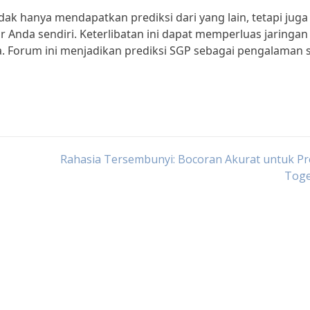
ak hanya mendapatkan prediksi dari yang lain, tetapi juga
 Anda sendiri. Keterlibatan ini dapat memperluas jaringan
 Forum ini menjadikan prediksi SGP sebagai pengalaman s
Rahasia Tersembunyi: Bocoran Akurat untuk Pr
Toge