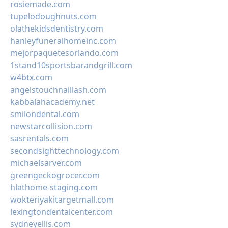
rosiemade.com
tupelodoughnuts.com
olathekidsdentistry.com
hanleyfuneralhomeinc.com
mejorpaquetesorlando.com
1stand10sportsbarandgrill.com
w4btx.com
angelstouchnaillash.com
kabbalahacademy.net
smilondental.com
newstarcollision.com
sasrentals.com
secondsighttechnology.com
michaelsarver.com
greengeckogrocer.com
hlathome-staging.com
wokteriyakitargetmall.com
lexingtondentalcenter.com
sydneyellis.com