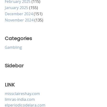
February 2025
(115)
January 2025
(155)
December 2024
(151)
November 2024
(135)
Categories
Gambling
Sidebar
LINK
missclaireshay.com
limras-india.com
elperiodicodelara.com