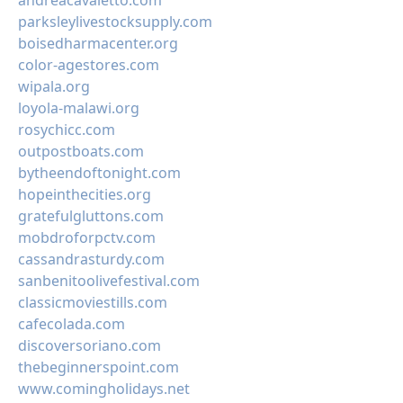
andreacavaletto.com
parksleylivestocksupply.com
boisedharmacenter.org
color-agestores.com
wipala.org
loyola-malawi.org
rosychicc.com
outpostboats.com
bytheendoftonight.com
hopeinthecities.org
gratefulgluttons.com
mobdroforpctv.com
cassandrasturdy.com
sanbenitoolivefestival.com
classicmoviestills.com
cafecolada.com
discoversoriano.com
thebeginnerspoint.com
www.comingholidays.net