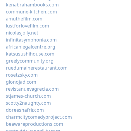
kenabrahambooks.com
commune-kitchen.com
amuthefilm.com
lustforlovefilm.com
nicolasjolly.net
infinitasymphonia.com
africanlegalcentre.org
katsusushihouse.com
greelycommunity.org
ruedumainerestaurant.com
rosetzsky.com
glonojad.com
revistanuevagrecia.com
stjames-church.com
scotty2naughty.com
doreeshafrir.com
charmcitycomedyproject.com
beawareproductions.com