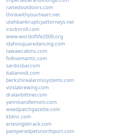
imperialbarandlounge.com
raisedoutdoors.com
thinkwithyourheart.net
utahbankruptcyattorneys.net
irocknroll.com
www.wordoflife2000.org
idahosquaredancing.com
tawawcabins.com
folksemantic.com
sardosbar.com
italianvolt.com
berkshirealarmssystems.com
vizslabrewing.com
dralanbittner.com
yannisandlemoni.com
weedpatchgazette.com
kblinc.com
eriesingletrack.com
pamperedpetsnorthport.com