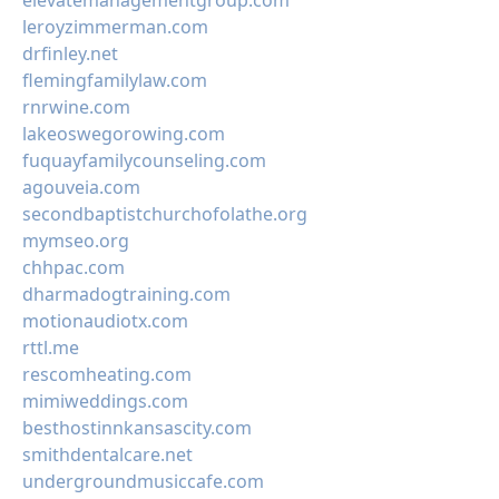
elevatemanagementgroup.com
leroyzimmerman.com
drfinley.net
flemingfamilylaw.com
rnrwine.com
lakeoswegorowing.com
fuquayfamilycounseling.com
agouveia.com
secondbaptistchurchofolathe.org
mymseo.org
chhpac.com
dharmadogtraining.com
motionaudiotx.com
rttl.me
rescomheating.com
mimiweddings.com
besthostinnkansascity.com
smithdentalcare.net
undergroundmusiccafe.com