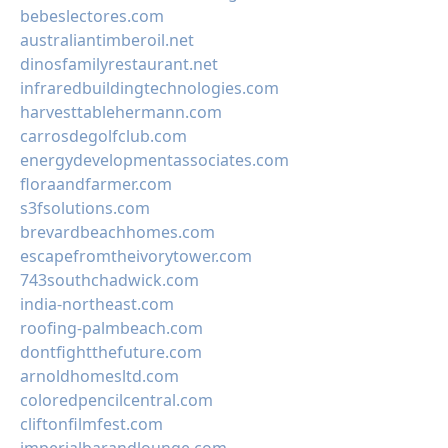
bebeslectores.com
australiantimberoil.net
dinosfamilyrestaurant.net
infraredbuildingtechnologies.com
harvesttablehermann.com
carrosdegolfclub.com
energydevelopmentassociates.com
floraandfarmer.com
s3fsolutions.com
brevardbeachhomes.com
escapefromtheivorytower.com
743southchadwick.com
india-northeast.com
roofing-palmbeach.com
dontfightthefuture.com
arnoldhomesltd.com
coloredpencilcentral.com
cliftonfilmfest.com