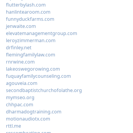
flutterbylash.com
hanlintearoom.com
funnyduckfarms.com
jenwaite.com
elevatemanagementgroup.com
leroyzimmerman.com
drfinley.net
flemingfamilylaw.com
rnrwine.com
lakeoswegorowing.com
fuquayfamilycounseling.com
agouveia.com
secondbaptistchurchofolathe.org
mymseo.org
chhpac.com
dharmadogtraining.com
motionaudiotx.com
rttl.me