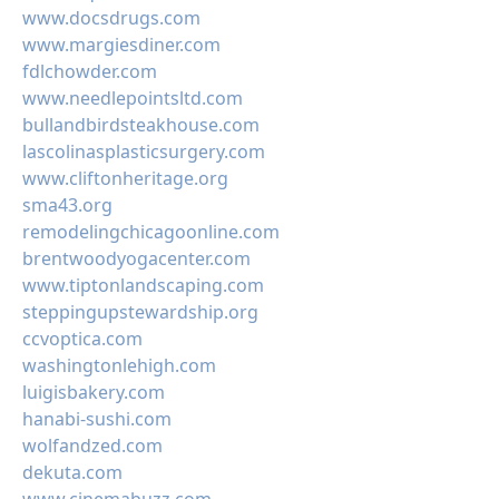
www.docsdrugs.com
www.margiesdiner.com
fdlchowder.com
www.needlepointsltd.com
bullandbirdsteakhouse.com
lascolinasplasticsurgery.com
www.cliftonheritage.org
sma43.org
remodelingchicagoonline.com
brentwoodyogacenter.com
www.tiptonlandscaping.com
steppingupstewardship.org
ccvoptica.com
washingtonlehigh.com
luigisbakery.com
hanabi-sushi.com
wolfandzed.com
dekuta.com