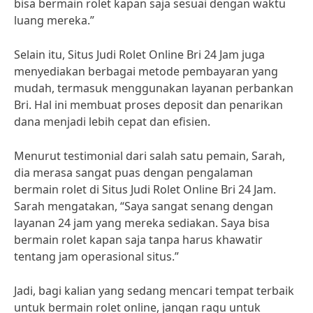
bisa bermain rolet kapan saja sesuai dengan waktu
luang mereka.”
Selain itu, Situs Judi Rolet Online Bri 24 Jam juga
menyediakan berbagai metode pembayaran yang
mudah, termasuk menggunakan layanan perbankan
Bri. Hal ini membuat proses deposit dan penarikan
dana menjadi lebih cepat dan efisien.
Menurut testimonial dari salah satu pemain, Sarah,
dia merasa sangat puas dengan pengalaman
bermain rolet di Situs Judi Rolet Online Bri 24 Jam.
Sarah mengatakan, “Saya sangat senang dengan
layanan 24 jam yang mereka sediakan. Saya bisa
bermain rolet kapan saja tanpa harus khawatir
tentang jam operasional situs.”
Jadi, bagi kalian yang sedang mencari tempat terbaik
untuk bermain rolet online, jangan ragu untuk