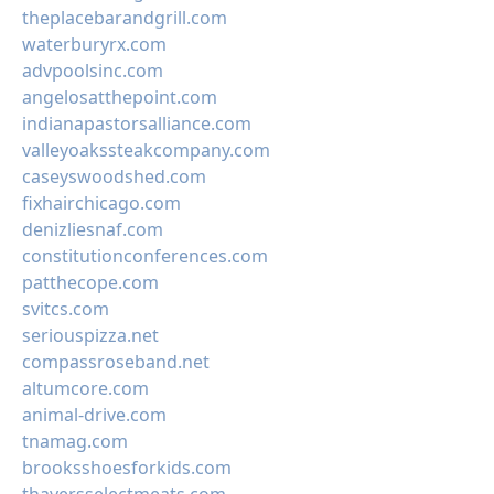
theplacebarandgrill.com
waterburyrx.com
advpoolsinc.com
angelosatthepoint.com
indianapastorsalliance.com
valleyoakssteakcompany.com
caseyswoodshed.com
fixhairchicago.com
denizliesnaf.com
constitutionconferences.com
patthecope.com
svitcs.com
seriouspizza.net
compassroseband.net
altumcore.com
animal-drive.com
tnamag.com
brooksshoesforkids.com