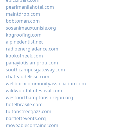
epicclipart.com
pearlmanilahotel.com
maintdrop.com
bobtoman.com
sosanimauxtunisie.org
kogroofing.com
alpinedentist.net
radioenergiadance.com
kookotheek.com
panayiotislamprou.com
southcampusgateway.com
chateaudelisse.com
wellborncommunityassociation.com
wildwoodfilmfestival.com
westnorthamptonshirejpu.org
hotelbrasile.com
fultonstreetjazz.com
bartlettevents.org
moveablecontainer.com