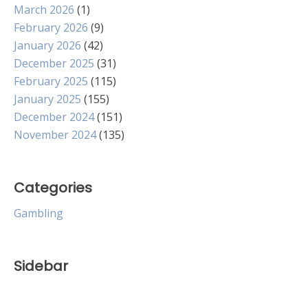
March 2026
(1)
February 2026
(9)
January 2026
(42)
December 2025
(31)
February 2025
(115)
January 2025
(155)
December 2024
(151)
November 2024
(135)
Categories
Gambling
Sidebar