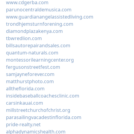
www.cdgerba.com
parunocentraldemusica.com
www.guardianangelassistedliving.com
trondhjemsturnforening.com
diamondplazakenya.com
tbwredlion.com
billsautorepairandsales.com
quantum-naturals.com
montessorilearningcenter.org
fergusonstreetfest.com
samjayneforever.com
matthurstphoto.com
alltheflorida.com
insidebaseballcoachesclinic.com
carsinkauai.com
millstreetchurchofchrist.org
parasailingvacadestinflorida.com
pride-realty.net
alphadynamicshealth.com