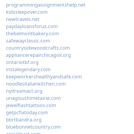
programmingassignmentshelp.net
kidssleepover.com
newtravels.net
paydayloansforus.com
thebelmontbakery.com
safewayclassic.com
countrysidewoodcrafts.com
appliancerepairchicagoil.org
ontariotbf.org
instalegendary.com
keepworkershealthyandsafe.com
noodlesitaliankitchen.com
nydreamact.org
unagisushimetairie.com
jewelflashtattoos.com
getpcfixtoday.com
bbrtbandra.org
bluebonnetcountry.com