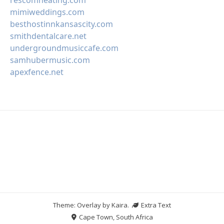
rescomheating.com
mimiweddings.com
besthostinnkansascity.com
smithdentalcare.net
undergroundmusiccafe.com
samhubermusic.com
apexfence.net
Theme: Overlay by
Kaira
.
Extra Text
Cape Town, South Africa