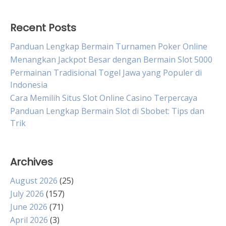
Recent Posts
Panduan Lengkap Bermain Turnamen Poker Online
Menangkan Jackpot Besar dengan Bermain Slot 5000
Permainan Tradisional Togel Jawa yang Populer di
Indonesia
Cara Memilih Situs Slot Online Casino Terpercaya
Panduan Lengkap Bermain Slot di Sbobet: Tips dan
Trik
Archives
August 2026
(25)
July 2026
(157)
June 2026
(71)
April 2026
(3)