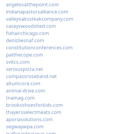
angelosatthepoint.com
indianapastorsalliance.com
valleyoakssteakcompany.com
caseyswoodshed.com
fixhairchicago.com
denizliesnaf.com
constitutionconferences.com
patthecope.com
svitcs.com
seriouspizza.net
compassroseband.net
altumcore.com
animal-drive.com
tnamag.com
brooksshoesforkids.com
thayersselectmeats.com
aporiasolutions.com
segwaywpa.com
gulfcoastpalapas.com