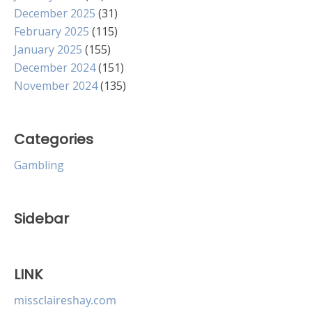
December 2025
(31)
February 2025
(115)
January 2025
(155)
December 2024
(151)
November 2024
(135)
Categories
Gambling
Sidebar
LINK
missclaireshay.com