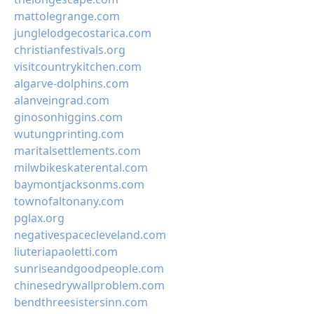
mattolegrange.com
junglelodgecostarica.com
christianfestivals.org
visitcountrykitchen.com
algarve-dolphins.com
alanveingrad.com
ginosonhiggins.com
wutungprinting.com
maritalsettlements.com
milwbikeskaterental.com
baymontjacksonms.com
townofaltonany.com
pglax.org
negativespacecleveland.com
liuteriapaoletti.com
sunriseandgoodpeople.com
chinesedrywallproblem.com
bendthreesistersinn.com