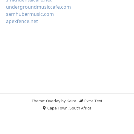
undergroundmusiccafe.com
samhubermusic.com
apexfence.net
Theme: Overlay by
Kaira
.
Extra Text
Cape Town, South Africa