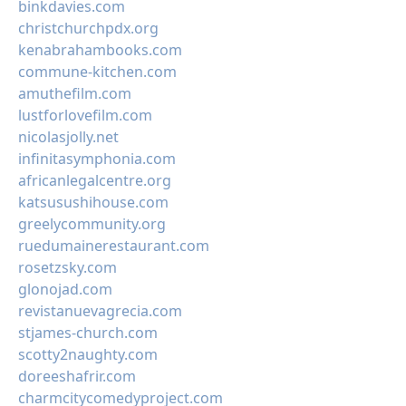
binkdavies.com
christchurchpdx.org
kenabrahambooks.com
commune-kitchen.com
amuthefilm.com
lustforlovefilm.com
nicolasjolly.net
infinitasymphonia.com
africanlegalcentre.org
katsusushihouse.com
greelycommunity.org
ruedumainerestaurant.com
rosetzsky.com
glonojad.com
revistanuevagrecia.com
stjames-church.com
scotty2naughty.com
doreeshafrir.com
charmcitycomedyproject.com