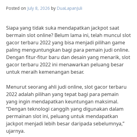
Posted on
July 8, 2026
by
DuaLapanJuli
Siapa yang tidak suka mendapatkan jackpot saat
bermain slot online? Belum lama ini, telah muncul slot
gacor terbaru 2022 yang bisa menjadi pilihan game
paling menguntungkan bagi para pemain judi online.
Dengan fitur-fitur baru dan desain yang menarik, slot
gacor terbaru 2022 ini menawarkan peluang besar
untuk meraih kemenangan besar.
Menurut seorang ahli judi online, slot gacor terbaru
2022 adalah pilihan yang tepat bagi para pemain
yang ingin mendapatkan keuntungan maksimal.
“Dengan teknologi canggih yang digunakan dalam
permainan slot ini, peluang untuk mendapatkan
jackpot menjadi lebih besar daripada sebelumnya,”
ujarnya.