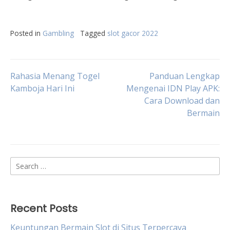
Posted in
Gambling
Tagged
slot gacor 2022
Post
Rahasia Menang Togel
Panduan Lengkap
Kamboja Hari Ini
Mengenai IDN Play APK:
Cara Download dan
navigation
Bermain
Search
for:
Recent Posts
Keuntungan Bermain Slot di Situs Terpercaya