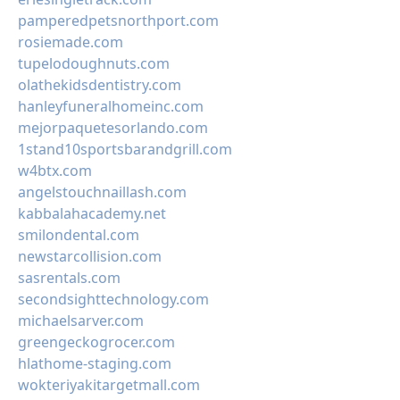
pamperedpetsnorthport.com
rosiemade.com
tupelodoughnuts.com
olathekidsdentistry.com
hanleyfuneralhomeinc.com
mejorpaquetesorlando.com
1stand10sportsbarandgrill.com
w4btx.com
angelstouchnaillash.com
kabbalahacademy.net
smilondental.com
newstarcollision.com
sasrentals.com
secondsighttechnology.com
michaelsarver.com
greengeckogrocer.com
hlathome-staging.com
wokteriyakitargetmall.com