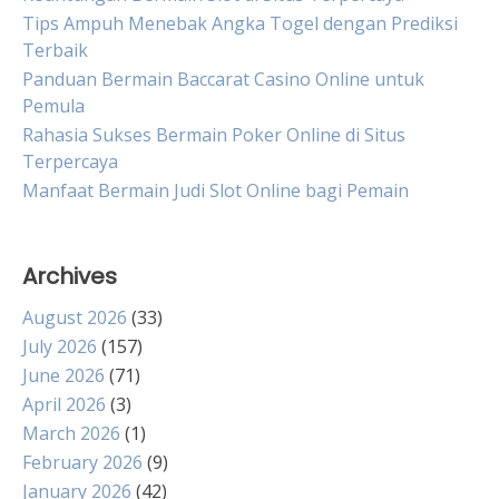
Tips Ampuh Menebak Angka Togel dengan Prediksi
Terbaik
Panduan Bermain Baccarat Casino Online untuk
Pemula
Rahasia Sukses Bermain Poker Online di Situs
Terpercaya
Manfaat Bermain Judi Slot Online bagi Pemain
Archives
August 2026
(33)
July 2026
(157)
June 2026
(71)
April 2026
(3)
March 2026
(1)
February 2026
(9)
January 2026
(42)