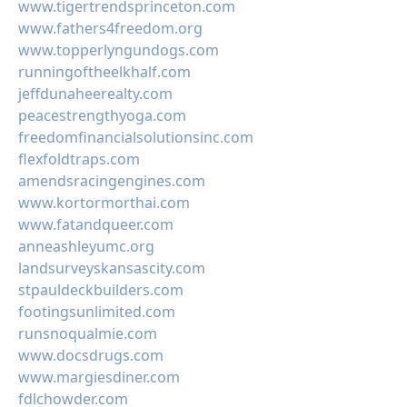
www.tigertrendsprinceton.com
www.fathers4freedom.org
www.topperlyngundogs.com
runningoftheelkhalf.com
jeffdunaheerealty.com
peacestrengthyoga.com
freedomfinancialsolutionsinc.com
flexfoldtraps.com
amendsracingengines.com
www.kortormorthai.com
www.fatandqueer.com
anneashleyumc.org
landsurveyskansascity.com
stpauldeckbuilders.com
footingsunlimited.com
runsnoqualmie.com
www.docsdrugs.com
www.margiesdiner.com
fdlchowder.com