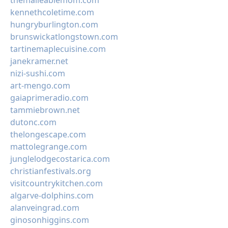
themalleablemom.com
kennethcoletime.com
hungryburlington.com
brunswickatlongstown.com
tartinemaplecuisine.com
janekramer.net
nizi-sushi.com
art-mengo.com
gaiaprimeradio.com
tammiebrown.net
dutonc.com
thelongescape.com
mattolegrange.com
junglelodgecostarica.com
christianfestivals.org
visitcountrykitchen.com
algarve-dolphins.com
alanveingrad.com
ginosonhiggins.com