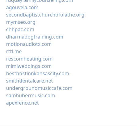
fuquayfamilycounseling.com
agouveia.com
secondbaptistchurchofolathe.org
mymseo.org
chhpac.com
dharmadogtraining.com
motionaudiotx.com
rttl.me
rescomheating.com
mimiweddings.com
besthostinnkansascity.com
smithdentalcare.net
undergroundmusiccafe.com
samhubermusic.com
apexfence.net