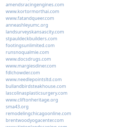
amendsracingengines.com
www.kortormorthai.com
www.fatandqueer.com
anneashleyumc.org
landsurveyskansascity.com
stpauldeckbuilders.com
footingsunlimited.com
runsnoqualmie.com
www.docsdrugs.com
www.margiesdiner.com
fdlchowder.com
www.needlepointsltd.com
bullandbirdsteakhouse.com
lascolinasplasticsurgery.com
www.cliftonheritage.org
sma43.org
remodelingchicagoonline.com
brentwoodyogacenter.com