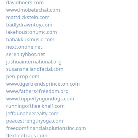
davidboers.com
www.imobetachat.com
mattdickstein.com
badlydrawntoy.com
lakehoustonumc.com
habakkukmusic.com
nexttonone.net
serenityhbot.net
joshuainternational.org
susansnailandfacial.com
pen-prop.com
www.tigertrendsprinceton.com
www.fathers4freedom.org
www.topperlyngundogs.com
runningoftheelkhalf.com
jeffdunaheerealty.com
peacestrengthyoga.com
freedomfinancialsolutionsinc.com
flexfoldtraps.com