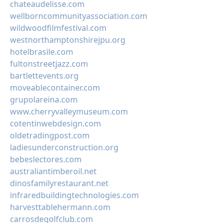
chateaudelisse.com
wellborncommunityassociation.com
wildwoodfilmfestival.com
westnorthamptonshirejpu.org
hotelbrasile.com
fultonstreetjazz.com
bartlettevents.org
moveablecontainer.com
grupolareina.com
www.cherryvalleymuseum.com
cotentinwebdesign.com
oldetradingpost.com
ladiesunderconstruction.org
bebeslectores.com
australiantimberoil.net
dinosfamilyrestaurant.net
infraredbuildingtechnologies.com
harvesttablehermann.com
carrosdegolfclub.com