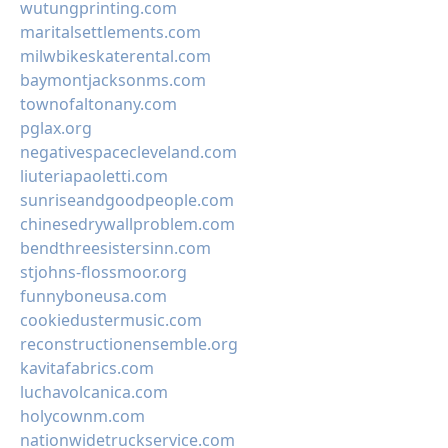
wutungprinting.com
maritalsettlements.com
milwbikeskaterental.com
baymontjacksonms.com
townofaltonany.com
pglax.org
negativespacecleveland.com
liuteriapaoletti.com
sunriseandgoodpeople.com
chinesedrywallproblem.com
bendthreesistersinn.com
stjohns-flossmoor.org
funnyboneusa.com
cookiedustermusic.com
reconstructionensemble.org
kavitafabrics.com
luchavolcanica.com
holycownm.com
nationwidetruckservice.com