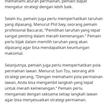
memahami aturan permainan, pemain dapat
mengatur strategi dengan lebih baik.
Selain itu, pemain juga perlu memperhatikan taruhan
yang dipasang. Menurut Phil Ivey, seorang pemain
profesional Baccarat, “Pemilihan taruhan yang tepat
sangat penting dalam meraih kemenangan.” Pemain
perlu bijak dalam memilih taruhan yang akan
dipasang agar bisa mendapatkan keuntungan
maksimal.
Selanjutnya, pemain juga perlu memperhatikan pola
permainan lawan. Menurut Sun Tzu, seorang ahli
strategi perang, “Dengan memahami pola permainan
lawan, Anda bisa mengambil langkah yang tepat
untuk meraih kemenangan.” Pemain perlu
mengamati dengan seksama setiap langkah lawan
agar bisa menyesuaikan strategi permainan.