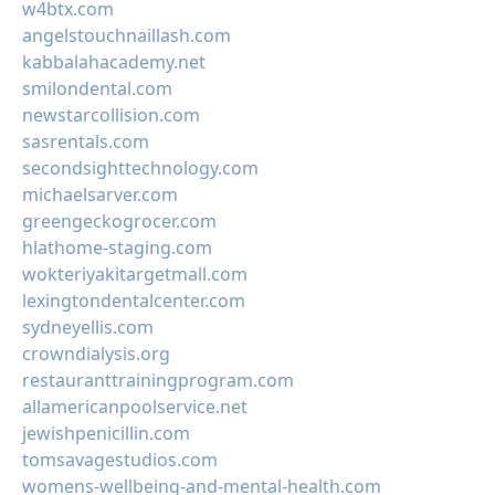
w4btx.com
angelstouchnaillash.com
kabbalahacademy.net
smilondental.com
newstarcollision.com
sasrentals.com
secondsighttechnology.com
michaelsarver.com
greengeckogrocer.com
hlathome-staging.com
wokteriyakitargetmall.com
lexingtondentalcenter.com
sydneyellis.com
crowndialysis.org
restauranttrainingprogram.com
allamericanpoolservice.net
jewishpenicillin.com
tomsavagestudios.com
womens-wellbeing-and-mental-health.com