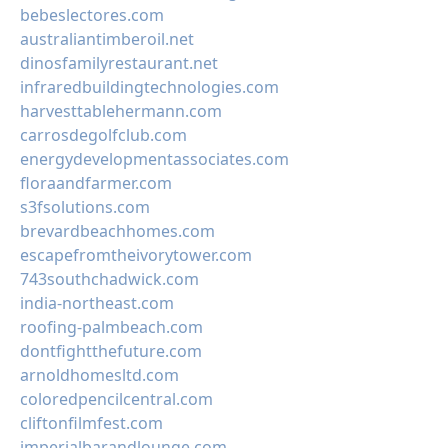
bebeslectores.com
australiantimberoil.net
dinosfamilyrestaurant.net
infraredbuildingtechnologies.com
harvesttablehermann.com
carrosdegolfclub.com
energydevelopmentassociates.com
floraandfarmer.com
s3fsolutions.com
brevardbeachhomes.com
escapefromtheivorytower.com
743southchadwick.com
india-northeast.com
roofing-palmbeach.com
dontfightthefuture.com
arnoldhomesltd.com
coloredpencilcentral.com
cliftonfilmfest.com
imperialbarandlounge.com