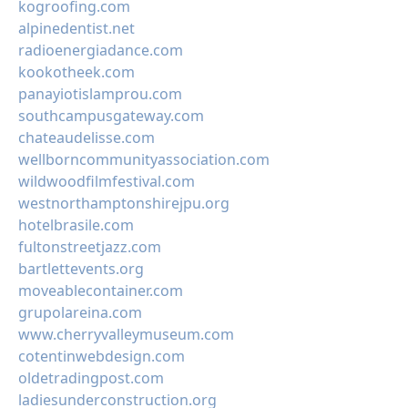
kogroofing.com
alpinedentist.net
radioenergiadance.com
kookotheek.com
panayiotislamprou.com
southcampusgateway.com
chateaudelisse.com
wellborncommunityassociation.com
wildwoodfilmfestival.com
westnorthamptonshirejpu.org
hotelbrasile.com
fultonstreetjazz.com
bartlettevents.org
moveablecontainer.com
grupolareina.com
www.cherryvalleymuseum.com
cotentinwebdesign.com
oldetradingpost.com
ladiesunderconstruction.org