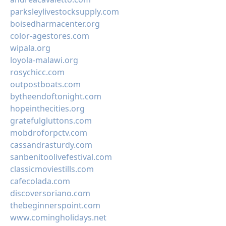
parksleylivestocksupply.com
boisedharmacenter.org
color-agestores.com
wipala.org
loyola-malawi.org
rosychicc.com
outpostboats.com
bytheendoftonight.com
hopeinthecities.org
gratefulgluttons.com
mobdroforpctv.com
cassandrasturdy.com
sanbenitoolivefestival.com
classicmoviestills.com
cafecolada.com
discoversoriano.com
thebeginnerspoint.com
www.comingholidays.net