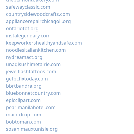
safewayclassic.com
countrysidewoodcrafts.com
appliancerepairchicagoil.org
ontariotbf.org
instalegendary.com
keepworkershealthyandsafe.com
noodlesitaliankitchen.com
nydreamact.org
unagisushimetairie.com
jewelflashtattoos.com
getpcfixtoday.com
bbrtbandra.org
bluebonnetcountry.com
epicclipart.com
pearlmanilahotel.com
maintdrop.com
bobtoman.com
sosanimauxtunisie.org