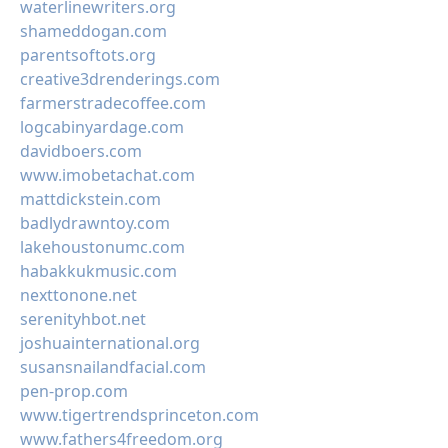
waterlinewriters.org
shameddogan.com
parentsoftots.org
creative3drenderings.com
farmerstradecoffee.com
logcabinyardage.com
davidboers.com
www.imobetachat.com
mattdickstein.com
badlydrawntoy.com
lakehoustonumc.com
habakkukmusic.com
nexttonone.net
serenityhbot.net
joshuainternational.org
susansnailandfacial.com
pen-prop.com
www.tigertrendsprinceton.com
www.fathers4freedom.org