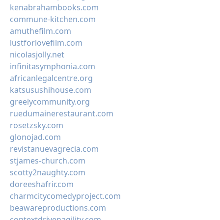
kenabrahambooks.com
commune-kitchen.com
amuthefilm.com
lustforlovefilm.com
nicolasjolly.net
infinitasymphonia.com
africanlegalcentre.org
katsusushihouse.com
greelycommunity.org
ruedumainerestaurant.com
rosetzsky.com
glonojad.com
revistanuevagrecia.com
stjames-church.com
scotty2naughty.com
doreeshafrir.com
charmcitycomedyproject.com
beawareproductions.com
contextdrivenagility.com