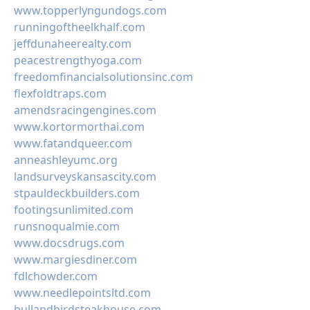
www.topperlyngundogs.com
runningoftheelkhalf.com
jeffdunaheerealty.com
peacestrengthyoga.com
freedomfinancialsolutionsinc.com
flexfoldtraps.com
amendsracingengines.com
www.kortormorthai.com
www.fatandqueer.com
anneashleyumc.org
landsurveyskansascity.com
stpauldeckbuilders.com
footingsunlimited.com
runsnoqualmie.com
www.docsdrugs.com
www.margiesdiner.com
fdlchowder.com
www.needlepointsltd.com
bullandbirdsteakhouse.com