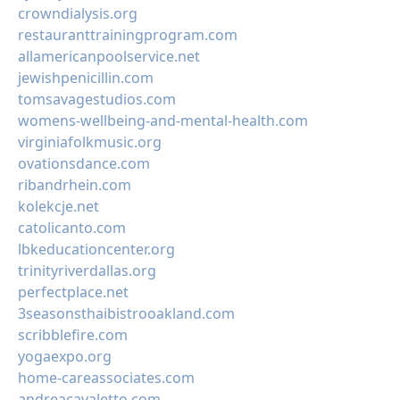
crowndialysis.org
restauranttrainingprogram.com
allamericanpoolservice.net
jewishpenicillin.com
tomsavagestudios.com
womens-wellbeing-and-mental-health.com
virginiafolkmusic.org
ovationsdance.com
ribandrhein.com
kolekcje.net
catolicanto.com
lbkeducationcenter.org
trinityriverdallas.org
perfectplace.net
3seasonsthaibistrooakland.com
scribblefire.com
yogaexpo.org
home-careassociates.com
andreacavaletto.com