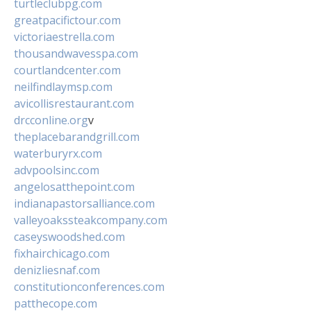
turtleclubpg.com
greatpacifictour.com
victoriaestrella.com
thousandwavesspa.com
courtlandcenter.com
neilfindlaymsp.com
avicollisrestaurant.com
drcconline.org
v
theplacebarandgrill.com
waterburyrx.com
advpoolsinc.com
angelosatthepoint.com
indianapastorsalliance.com
valleyoakssteakcompany.com
caseyswoodshed.com
fixhairchicago.com
denizliesnaf.com
constitutionconferences.com
patthecope.com