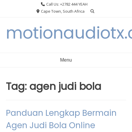
Skip
Call Us: +2782 444 YEAH
to
Cape Town, South Africa
content
motionaudiotx
Menu
Tag:
agen judi bola
Panduan Lengkap Bermain
Agen Judi Bola Online