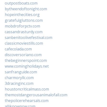
outpostboats.com
bytheendoftonight.com
hopeinthecities.org
gratefulgluttons.com
mobdroforpctv.com
cassandrasturdy.com
sanbenitoolivefestival.com
classicmoviestills.com
cafecolada.com
discoversoriano.com
thebeginnerspoint.com
www.comingholidays.net
sanfranguide.com
charmoryllc.com
3dracinginc.com
houstoncriticalmass.com
themostdangerousanimalofall.com
thepolicerehearsals.com
alliknownow.com