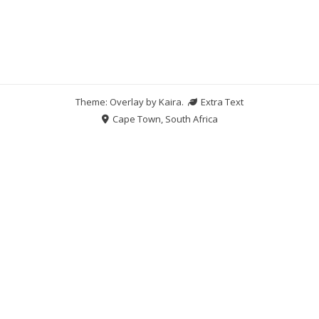
Theme: Overlay by
Kaira
.
Extra Text
Cape Town, South Africa