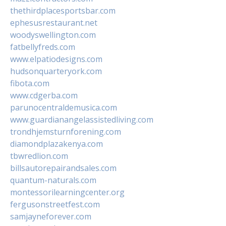
thethirdplacesportsbar.com
ephesusrestaurant.net
woodyswellington.com
fatbellyfreds.com
www.elpatiodesigns.com
hudsonquarteryork.com
fibota.com
www.cdgerba.com
parunocentraldemusica.com
www.guardianangelassistedliving.com
trondhjemsturnforening.com
diamondplazakenya.com
tbwredlion.com
billsautorepairandsales.com
quantum-naturals.com
montessorilearningcenter.org
fergusonstreetfest.com
samjayneforever.com