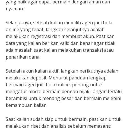
yang baik agar dapat bermain dengan aman dan
nyaman.”
Selanjutnya, setelah kalian memilih agen judi bola
online yang tepat, langkah selanjutnya adalah
melakukan registrasi dan membuat akun. Pastikan
data yang kalian berikan valid dan benar agar tidak
ada masalah saat kalian melakukan transaksi atau
penarikan dana.
Setelah akun kalian aktif, langkah berikutnya adalah
melakukan deposit. Menurut panduan lengkap
bermain agen judi bola online, penting untuk
mengatur modal bermain dengan bijak. Jangan terlalu
berambisi untuk menang besar dan bermain melebihi
kemampuan kalian.
Saat kalian sudah siap untuk bermain, pastikan untuk
melakukan riset dan analisis sebelum memasang