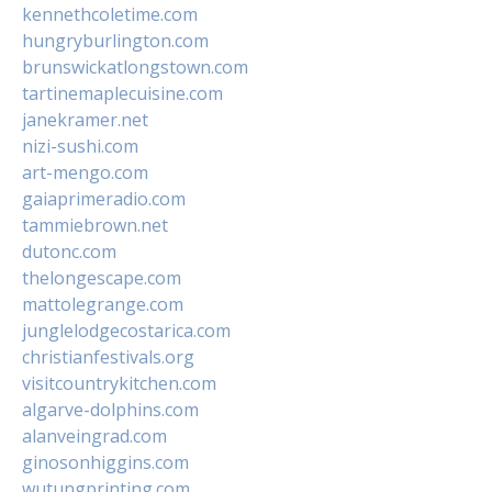
kennethcoletime.com
hungryburlington.com
brunswickatlongstown.com
tartinemaplecuisine.com
janekramer.net
nizi-sushi.com
art-mengo.com
gaiaprimeradio.com
tammiebrown.net
dutonc.com
thelongescape.com
mattolegrange.com
junglelodgecostarica.com
christianfestivals.org
visitcountrykitchen.com
algarve-dolphins.com
alanveingrad.com
ginosonhiggins.com
wutungprinting.com