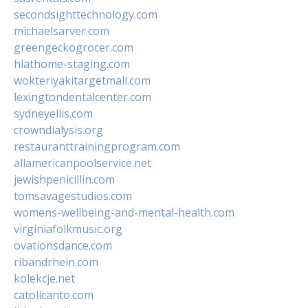
secondsighttechnology.com
michaelsarver.com
greengeckogrocer.com
hlathome-staging.com
wokteriyakitargetmall.com
lexingtondentalcenter.com
sydneyellis.com
crowndialysis.org
restauranttrainingprogram.com
allamericanpoolservice.net
jewishpenicillin.com
tomsavagestudios.com
womens-wellbeing-and-mental-health.com
virginiafolkmusic.org
ovationsdance.com
ribandrhein.com
kolekcje.net
catolicanto.com