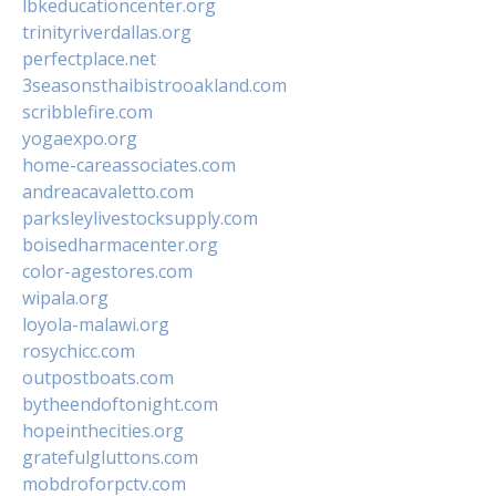
lbkeducationcenter.org
trinityriverdallas.org
perfectplace.net
3seasonsthaibistrooakland.com
scribblefire.com
yogaexpo.org
home-careassociates.com
andreacavaletto.com
parksleylivestocksupply.com
boisedharmacenter.org
color-agestores.com
wipala.org
loyola-malawi.org
rosychicc.com
outpostboats.com
bytheendoftonight.com
hopeinthecities.org
gratefulgluttons.com
mobdroforpctv.com