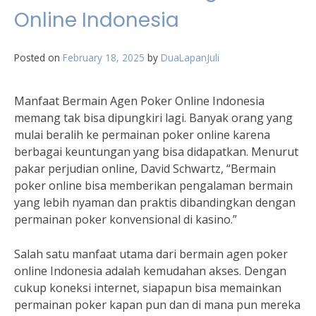
Online Indonesia
Posted on
February 18, 2025
by
DuaLapanJuli
Manfaat Bermain Agen Poker Online Indonesia
memang tak bisa dipungkiri lagi. Banyak orang yang
mulai beralih ke permainan poker online karena
berbagai keuntungan yang bisa didapatkan. Menurut
pakar perjudian online, David Schwartz, “Bermain
poker online bisa memberikan pengalaman bermain
yang lebih nyaman dan praktis dibandingkan dengan
permainan poker konvensional di kasino.”
Salah satu manfaat utama dari bermain agen poker
online Indonesia adalah kemudahan akses. Dengan
cukup koneksi internet, siapapun bisa memainkan
permainan poker kapan pun dan di mana pun mereka