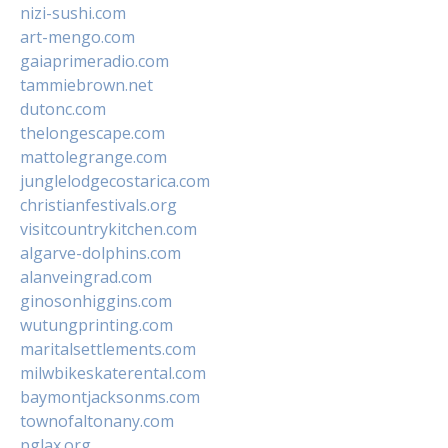
nizi-sushi.com
art-mengo.com
gaiaprimeradio.com
tammiebrown.net
dutonc.com
thelongescape.com
mattolegrange.com
junglelodgecostarica.com
christianfestivals.org
visitcountrykitchen.com
algarve-dolphins.com
alanveingrad.com
ginosonhiggins.com
wutungprinting.com
maritalsettlements.com
milwbikeskaterental.com
baymontjacksonms.com
townofaltonany.com
pglax.org