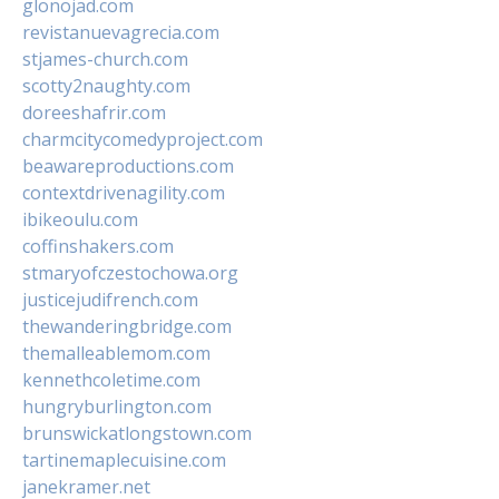
glonojad.com
revistanuevagrecia.com
stjames-church.com
scotty2naughty.com
doreeshafrir.com
charmcitycomedyproject.com
beawareproductions.com
contextdrivenagility.com
ibikeoulu.com
coffinshakers.com
stmaryofczestochowa.org
justicejudifrench.com
thewanderingbridge.com
themalleablemom.com
kennethcoletime.com
hungryburlington.com
brunswickatlongstown.com
tartinemaplecuisine.com
janekramer.net