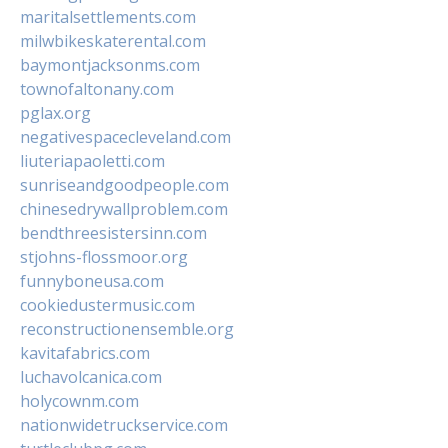
maritalsettlements.com
milwbikeskaterental.com
baymontjacksonms.com
townofaltonany.com
pglax.org
negativespacecleveland.com
liuteriapaoletti.com
sunriseandgoodpeople.com
chinesedrywallproblem.com
bendthreesistersinn.com
stjohns-flossmoor.org
funnyboneusa.com
cookiedustermusic.com
reconstructionensemble.org
kavitafabrics.com
luchavolcanica.com
holycownm.com
nationwidetruckservice.com