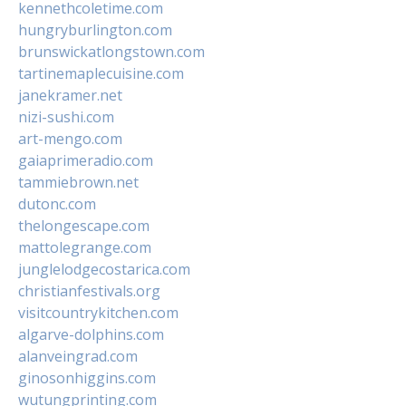
kennethcoletime.com
hungryburlington.com
brunswickatlongstown.com
tartinemaplecuisine.com
janekramer.net
nizi-sushi.com
art-mengo.com
gaiaprimeradio.com
tammiebrown.net
dutonc.com
thelongescape.com
mattolegrange.com
junglelodgecostarica.com
christianfestivals.org
visitcountrykitchen.com
algarve-dolphins.com
alanveingrad.com
ginosonhiggins.com
wutungprinting.com