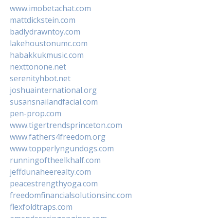
www.imobetachat.com
mattdickstein.com
badlydrawntoy.com
lakehoustonumc.com
habakkukmusic.com
nexttonone.net
serenityhbot.net
joshuainternational.org
susansnailandfacial.com
pen-prop.com
www.tigertrendsprinceton.com
www.fathers4freedom.org
www.topperlyngundogs.com
runningoftheelkhalf.com
jeffdunaheerealty.com
peacestrengthyoga.com
freedomfinancialsolutionsinc.com
flexfoldtraps.com