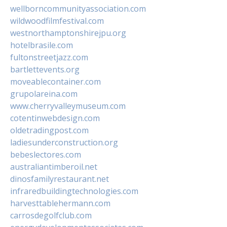
wellborncommunityassociation.com
wildwoodfilmfestival.com
westnorthamptonshirejpu.org
hotelbrasile.com
fultonstreetjazz.com
bartlettevents.org
moveablecontainer.com
grupolareina.com
www.cherryvalleymuseum.com
cotentinwebdesign.com
oldetradingpost.com
ladiesunderconstruction.org
bebeslectores.com
australiantimberoil.net
dinosfamilyrestaurant.net
infraredbuildingtechnologies.com
harvesttablehermann.com
carrosdegolfclub.com