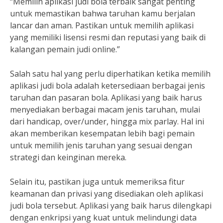
“Memilih aplikasi judi bola terbaik sangat penting
untuk memastikan bahwa taruhan kamu berjalan
lancar dan aman. Pastikan untuk memilih aplikasi
yang memiliki lisensi resmi dan reputasi yang baik di
kalangan pemain judi online.”
Salah satu hal yang perlu diperhatikan ketika memilih
aplikasi judi bola adalah ketersediaan berbagai jenis
taruhan dan pasaran bola. Aplikasi yang baik harus
menyediakan berbagai macam jenis taruhan, mulai
dari handicap, over/under, hingga mix parlay. Hal ini
akan memberikan kesempatan lebih bagi pemain
untuk memilih jenis taruhan yang sesuai dengan
strategi dan keinginan mereka.
Selain itu, pastikan juga untuk memeriksa fitur
keamanan dan privasi yang disediakan oleh aplikasi
judi bola tersebut. Aplikasi yang baik harus dilengkapi
dengan enkripsi yang kuat untuk melindungi data