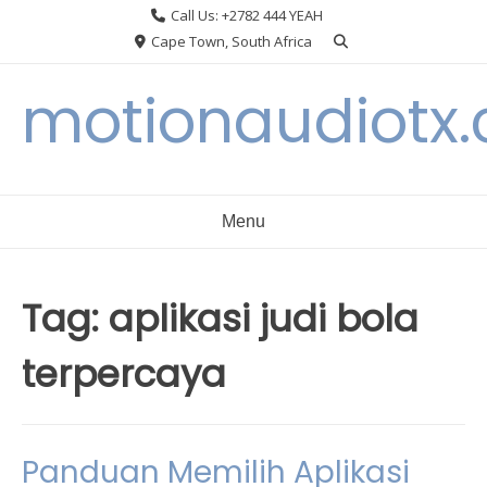
Skip
Call Us: +2782 444 YEAH
to
Cape Town, South Africa
content
motionaudiotx
Menu
Tag:
aplikasi judi bola
terpercaya
Panduan Memilih Aplikasi