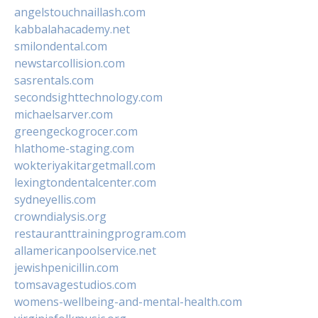
angelstouchnaillash.com
kabbalahacademy.net
smilondental.com
newstarcollision.com
sasrentals.com
secondsighttechnology.com
michaelsarver.com
greengeckogrocer.com
hlathome-staging.com
wokteriyakitargetmall.com
lexingtondentalcenter.com
sydneyellis.com
crowndialysis.org
restauranttrainingprogram.com
allamericanpoolservice.net
jewishpenicillin.com
tomsavagestudios.com
womens-wellbeing-and-mental-health.com