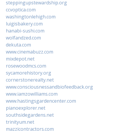
steppingupstewardship.org
ccvoptica.com
washingtonlehigh.com
luigisbakery.com
hanabi-sushi.com
wolfandzed.com
dekuta.com
www.cinemabuzz.com
mixdepot.net
rosewoodmcs.com
sycamorehistory.org
cornerstonerealty.net
www.consciousnessandbiofeedback.org
www.iamzowilliams.com
www.hastingsgardencenter.com
pianoexplorer.net
southsidegardens.net
trinityum.net
mazzicontractors.com