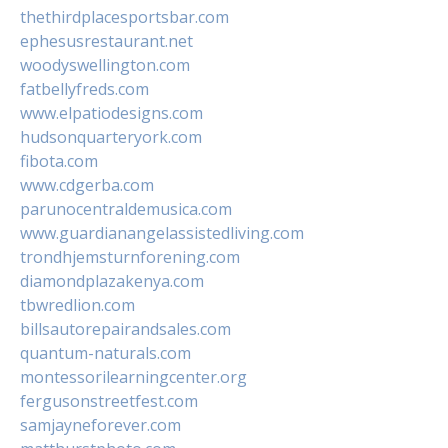
thethirdplacesportsbar.com
ephesusrestaurant.net
woodyswellington.com
fatbellyfreds.com
www.elpatiodesigns.com
hudsonquarteryork.com
fibota.com
www.cdgerba.com
parunocentraldemusica.com
www.guardianangelassistedliving.com
trondhjemsturnforening.com
diamondplazakenya.com
tbwredlion.com
billsautorepairandsales.com
quantum-naturals.com
montessorilearningcenter.org
fergusonstreetfest.com
samjayneforever.com