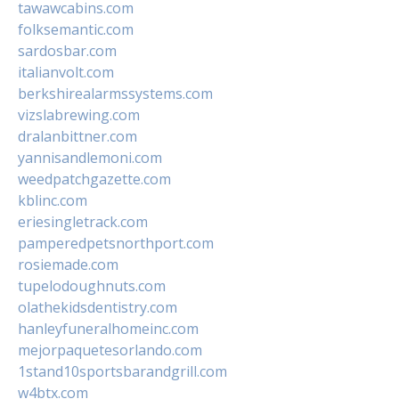
tawawcabins.com
folksemantic.com
sardosbar.com
italianvolt.com
berkshirealarmssystems.com
vizslabrewing.com
dralanbittner.com
yannisandlemoni.com
weedpatchgazette.com
kblinc.com
eriesingletrack.com
pamperedpetsnorthport.com
rosiemade.com
tupelodoughnuts.com
olathekidsdentistry.com
hanleyfuneralhomeinc.com
mejorpaquetesorlando.com
1stand10sportsbarandgrill.com
w4btx.com