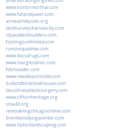
amendsracingengines.com
www.kortormorthai.com
www.fatandqueer.com
anneashleyumc.org
landsurveyskansascity.com
stpauldeckbuilders.com
footingsunlimited.com
runsnoqualmie.com
www.docsdrugs.com
www.margiesdiner.com
fdlchowder.com
www.needlepointsltd.com
bullandbirdsteakhouse.com
lascolinasplasticsurgery.com
www.cliftonheritage.org
sma43.org
remodelingchicagoonline.com
brentwoodyogacenter.com
www.tiptonlandscaping.com