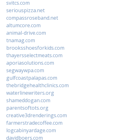
svitcs.com
seriouspizza.net
compassroseband.net
altumcore.com
animal-drive.com
tnamag.com
brooksshoesforkids.com
thayersselectmeats.com
aporiasolutions.com
segwaywpa.com
gulfcoastpalapas.com
thebridgehealthclinics.com
waterlinewriters.org
shameddogan.com
parentsoftots.org
creative3drenderings.com
farmerstradecoffee.com
logcabinyardage.com
davidboers.com