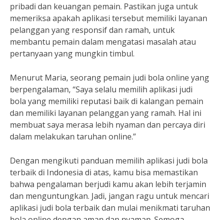
pribadi dan keuangan pemain. Pastikan juga untuk
memeriksa apakah aplikasi tersebut memiliki layanan
pelanggan yang responsif dan ramah, untuk
membantu pemain dalam mengatasi masalah atau
pertanyaan yang mungkin timbul.
Menurut Maria, seorang pemain judi bola online yang
berpengalaman, “Saya selalu memilih aplikasi judi
bola yang memiliki reputasi baik di kalangan pemain
dan memiliki layanan pelanggan yang ramah. Hal ini
membuat saya merasa lebih nyaman dan percaya diri
dalam melakukan taruhan online.”
Dengan mengikuti panduan memilih aplikasi judi bola
terbaik di Indonesia di atas, kamu bisa memastikan
bahwa pengalaman berjudi kamu akan lebih terjamin
dan menguntungkan. Jadi, jangan ragu untuk mencari
aplikasi judi bola terbaik dan mulai menikmati taruhan
bola online dengan aman dan nyaman. Semoga