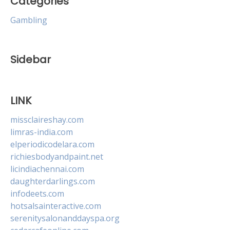
Categories
Gambling
Sidebar
LINK
missclaireshay.com
limras-india.com
elperiodicodelara.com
richiesbodyandpaint.net
licindiachennai.com
daughterdarlings.com
infodeets.com
hotsalsainteractive.com
serenitysalonanddayspa.org