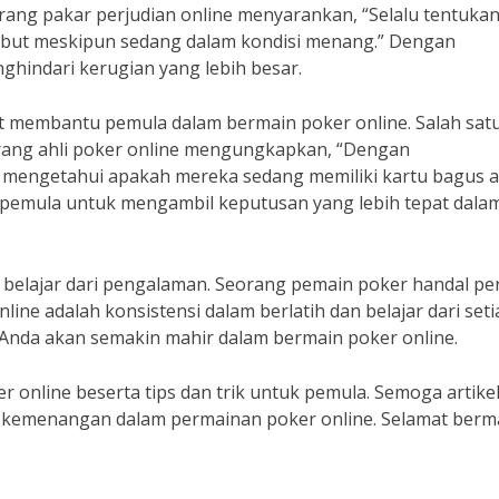
rang pakar perjudian online menyarankan, “Selalu tentuka
sebut meskipun sedang dalam kondisi menang.” Dengan
ghindari kerugian yang lebih besar.
apat membantu pemula dalam bermain poker online. Salah sat
rang ahli poker online mengungkapkan, “Dengan
 mengetahui apakah mereka sedang memiliki kartu bagus 
 pemula untuk mengambil keputusan yang lebih tepat dala
an belajar dari pengalaman. Seorang pemain poker handal p
ne adalah konsistensi dalam berlatih dan belajar dari seti
, Anda akan semakin mahir dalam bermain poker online.
 online beserta tips dan trik untuk pemula. Semoga artikel
kemenangan dalam permainan poker online. Selamat berm