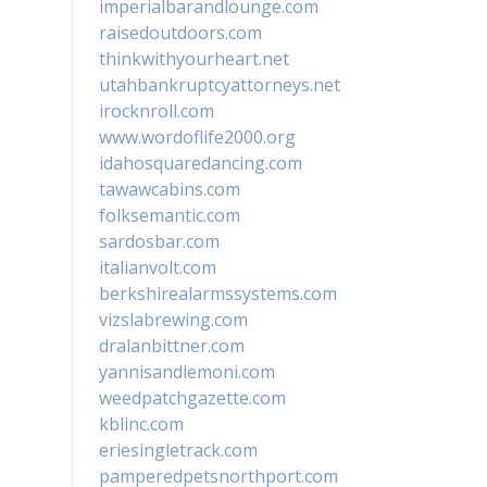
imperialbarandlounge.com
raisedoutdoors.com
thinkwithyourheart.net
utahbankruptcyattorneys.net
irocknroll.com
www.wordoflife2000.org
idahosquaredancing.com
tawawcabins.com
folksemantic.com
sardosbar.com
italianvolt.com
berkshirealarmssystems.com
vizslabrewing.com
dralanbittner.com
yannisandlemoni.com
weedpatchgazette.com
kblinc.com
eriesingletrack.com
pamperedpetsnorthport.com