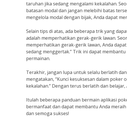
taruhan jika sedang mengalami kekalahan. Seo
batasan modal dan jangan melebihi batas ter
mengelola modal dengan bijak, Anda dapat men
Selain tips di atas, ada beberapa trik yang d
adalah memperhatikan gerak-gerik lawan. Seo
memperhatikan gerak-gerik lawan, Anda dapat
sedang menggertak.” Trik ini dapat membantu
permainan.
Terakhir, jangan lupa untuk selalu berlatih d
mengatakan, “Kunci kesuksesan dalam poker onli
kekalahan.” Dengan terus berlatih dan belajar
Itulah beberapa panduan bermain aplikasi poker
bermanfaat dan dapat membantu Anda meraih 
dan semoga sukses!