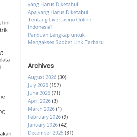
yang Harus Diketahui
Apa yang Harus Diketahui
Tentang Live Casino Online
l ini
Indonesia?
trik
Panduan Lengkap untuk
Mengakses Sbobet Link Terbaru
ng
 data
Archives
i
August 2026
(30)
July 2026
(157)
June 2026
(71)
ine
April 2026
(3)
March 2026
(1)
ng
February 2026
(9)
January 2026
(42)
December 2025
(31)
dakan