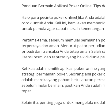
Panduan Bermain Aplikasi Poker Online: Tips 
Halo para pecinta poker online! Jika Anda adal
cocok untuk Anda. Kali ini, kami akan memberik
untuk pemula agar dapat meraih kemenangan 
Pertama-tama, sebelum memulai permainan poke
terpercaya dan aman. Menurut pakar perjudian 
pribadi dan transaksi Anda tetap aman. Salah sa
lisensi resmi dan reputasi yang baik di dunia pe
Ketika sudah memilih aplikasi poker online ya
strategi permainan poker. Seorang ahli poker 
adalah mereka yang paham betul aturan permain
sebelum mulai bermain, pastikan Anda sudah 
tepat.
Selain itu, penting juga untuk mengelola moda