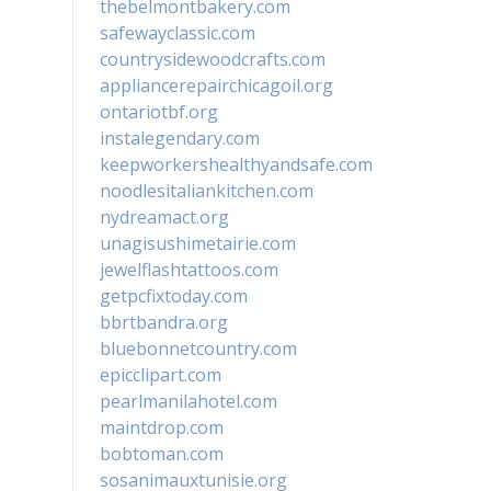
thebelmontbakery.com
safewayclassic.com
countrysidewoodcrafts.com
appliancerepairchicagoil.org
ontariotbf.org
instalegendary.com
keepworkershealthyandsafe.com
noodlesitaliankitchen.com
nydreamact.org
unagisushimetairie.com
jewelflashtattoos.com
getpcfixtoday.com
bbrtbandra.org
bluebonnetcountry.com
epicclipart.com
pearlmanilahotel.com
maintdrop.com
bobtoman.com
sosanimauxtunisie.org