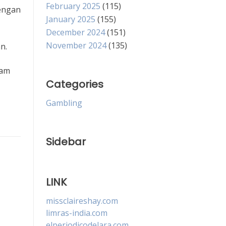
February 2025
(115)
Dengan
January 2025
(155)
December 2024
(151)
November 2024
(135)
n.
lam
Categories
Gambling
Sidebar
LINK
missclaireshay.com
limras-india.com
elperiodicodelara.com