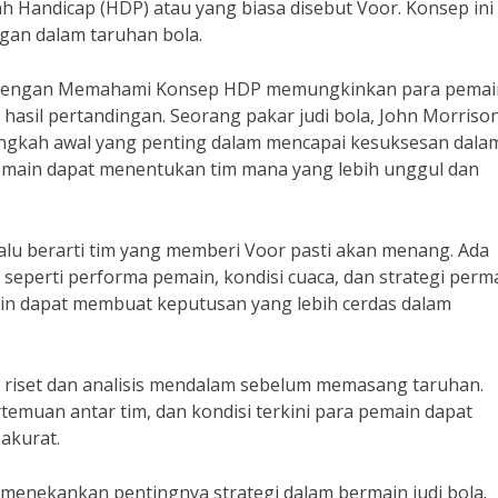
ah Handicap (HDP) atau yang biasa disebut Voor. Konsep ini
ngan dalam taruhan bola.
ola dengan Memahami Konsep HDP memungkinkan para pemai
asil pertandingan. Seorang pakar judi bola, John Morrison
gkah awal yang penting dalam mencapai kesuksesan dala
emain dapat menentukan tim mana yang lebih unggul dan
lu berarti tim yang memberi Voor pasti akan menang. Ada
 seperti performa pemain, kondisi cuaca, dan strategi perm
 dapat membuat keputusan yang lebih cerdas dalam
 riset dan analisis mendalam sebelum memasang taruhan.
temuan antar tim, dan kondisi terkini para pemain dapat
akurat.
menekankan pentingnya strategi dalam bermain judi bola.