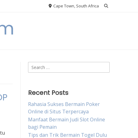
Cape Town, South Africa
om
Search
for:
Recent Posts
DP
Rahasia Sukses Bermain Poker
Online di Situs Terpercaya
Manfaat Bermain Judi Slot Online
bagi Pemain
tu
Tips dan Trik Bermain Togel Dulu