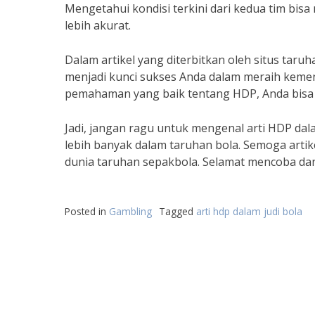
Mengetahui kondisi terkini dari kedua tim bi
lebih akurat.
Dalam artikel yang diterbitkan oleh situs tar
menjadi kunci sukses Anda dalam meraih kemen
pemahaman yang baik tentang HDP, Anda bisa 
Jadi, jangan ragu untuk mengenal arti HDP dal
lebih banyak dalam taruhan bola. Semoga arti
dunia taruhan sepakbola. Selamat mencoba d
Posted in
Gambling
Tagged
arti hdp dalam judi bola