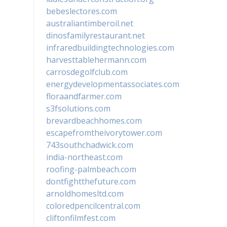
bebeslectores.com
australiantimberoil.net
dinosfamilyrestaurant.net
infraredbuildingtechnologies.com
harvesttablehermann.com
carrosdegolfclub.com
energydevelopmentassociates.com
floraandfarmer.com
s3fsolutions.com
brevardbeachhomes.com
escapefromtheivorytower.com
743southchadwick.com
india-northeast.com
roofing-palmbeach.com
dontfightthefuture.com
arnoldhomesltd.com
coloredpencilcentral.com
cliftonfilmfest.com