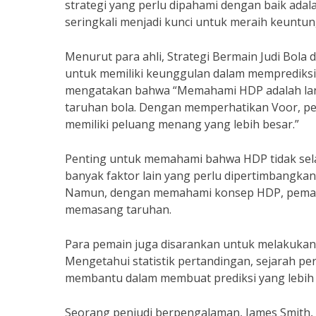
strategi yang perlu dipahami dengan baik adal
seringkali menjadi kunci untuk meraih keuntu
Menurut para ahli, Strategi Bermain Judi B
untuk memiliki keunggulan dalam memprediksi h
mengatakan bahwa “Memahami HDP adalah lan
taruhan bola. Dengan memperhatikan Voor, p
memiliki peluang menang yang lebih besar.”
Penting untuk memahami bahwa HDP tidak sela
banyak faktor lain yang perlu dipertimbangkan
Namun, dengan memahami konsep HDP, pemain
memasang taruhan.
Para pemain juga disarankan untuk melakukan
Mengetahui statistik pertandingan, sejarah per
membantu dalam membuat prediksi yang lebih 
Seorang penjudi berpengalaman, James Smith, 