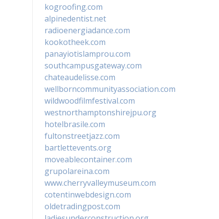
kogroofing.com
alpinedentist.net
radioenergiadance.com
kookotheek.com
panayiotislamprou.com
southcampusgateway.com
chateaudelisse.com
wellborncommunityassociation.com
wildwoodfilmfestival.com
westnorthamptonshirejpu.org
hotelbrasile.com
fultonstreetjazz.com
bartlettevents.org
moveablecontainer.com
grupolareina.com
www.cherryvalleymuseum.com
cotentinwebdesign.com
oldetradingpost.com
ladiesunderconstruction.org