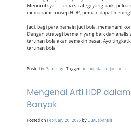
Menurutnya, “Tanpa strategi yang baik, pelua
memahami konsep HDP, pemain dapat mening
Jadi, bagi para pemain judi bola, memahami 
Dengan strategi bermain yang baik dan anali
taruhan bola akan semakin besar. Ayo tingk
taruhan bola!
Posted in
Gambling
Tagged
arti hdp dalam judi bola
Mengenal Arti HDP dalam
Banyak
Posted on
February 20, 2025
by
DuaLapanJuli