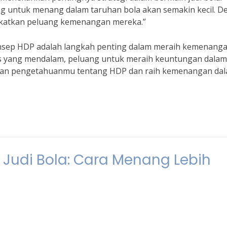
ng untuk menang dalam taruhan bola akan semakin kecil. 
katkan peluang kemenangan mereka.”
konsep HDP adalah langkah penting dalam meraih kemenanga
sis yang mendalam, peluang untuk meraih keuntungan dalam
atkan pengetahuanmu tentang HDP dan raih kemenangan da
 Judi Bola: Cara Menang Lebih