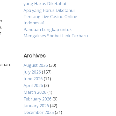
yang Harus Diketahui
Apa yang Harus Diketahui
Tentang Live Casino Online
n
Indonesia?
,
Panduan Lengkap untuk
m
Mengakses Sbobet Link Terbaru
Archives
ainan.
August 2026
(30)
July 2026
(157)
June 2026
(71)
April 2026
(3)
March 2026
(1)
February 2026
(9)
January 2026
(42)
December 2025
(31)