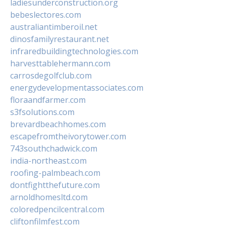
ladiesunderconstruction.org
bebeslectores.com
australiantimberoil.net
dinosfamilyrestaurant.net
infraredbuildingtechnologies.com
harvesttablehermann.com
carrosdegolfclub.com
energydevelopmentassociates.com
floraandfarmer.com
s3fsolutions.com
brevardbeachhomes.com
escapefromtheivorytower.com
743southchadwick.com
india-northeast.com
roofing-palmbeach.com
dontfightthefuture.com
arnoldhomesltd.com
coloredpencilcentral.com
cliftonfilmfest.com