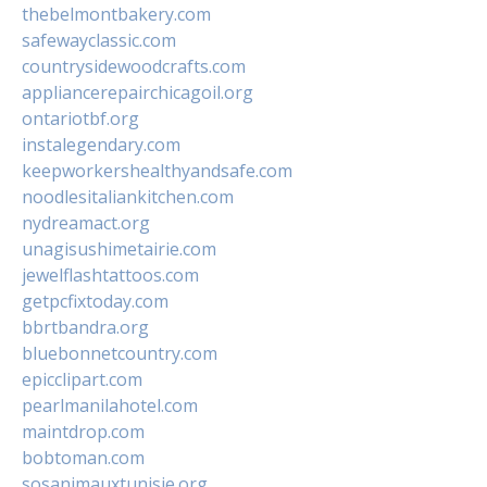
thebelmontbakery.com
safewayclassic.com
countrysidewoodcrafts.com
appliancerepairchicagoil.org
ontariotbf.org
instalegendary.com
keepworkershealthyandsafe.com
noodlesitaliankitchen.com
nydreamact.org
unagisushimetairie.com
jewelflashtattoos.com
getpcfixtoday.com
bbrtbandra.org
bluebonnetcountry.com
epicclipart.com
pearlmanilahotel.com
maintdrop.com
bobtoman.com
sosanimauxtunisie.org