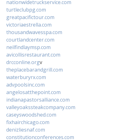
nationwidetruckservice.com
turtleclubpg.com
greatpacifictour.com
victoriaestrella.com
thousandwavesspa.com
courtlandcenter.com
neilfindlaymsp.com
avicollisrestaurant.com
drcconline.org
v
theplacebarandgrill.com
waterburyrx.com
advpoolsinc.com
angelosatthepoint.com
indianapastorsalliance.com
valleyoakssteakcompany.com
caseyswoodshed.com
fixhairchicago.com
denizliesnaf.com
constitutionconferences.com