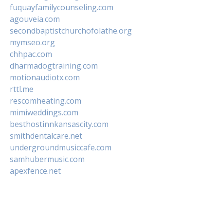
fuquayfamilycounseling.com
agouveia.com
secondbaptistchurchofolathe.org
mymseo.org
chhpac.com
dharmadogtraining.com
motionaudiotx.com
rttl.me
rescomheating.com
mimiweddings.com
besthostinnkansascity.com
smithdentalcare.net
undergroundmusiccafe.com
samhubermusic.com
apexfence.net