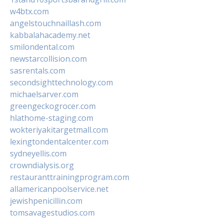
w4btx.com
angelstouchnaillash.com
kabbalahacademy.net
smilondental.com
newstarcollision.com
sasrentals.com
secondsighttechnology.com
michaelsarver.com
greengeckogrocer.com
hlathome-staging.com
wokteriyakitargetmall.com
lexingtondentalcenter.com
sydneyellis.com
crowndialysis.org
restauranttrainingprogram.com
allamericanpoolservice.net
jewishpenicillin.com
tomsavagestudios.com