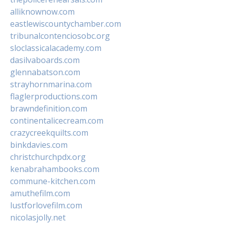
alliknownow.com
eastlewiscountychamber.com
tribunalcontenciosobc.org
sloclassicalacademy.com
dasilvaboards.com
glennabatson.com
strayhornmarina.com
flaglerproductions.com
brawndefinition.com
continentalicecream.com
crazycreekquilts.com
binkdavies.com
christchurchpdx.org
kenabrahambooks.com
commune-kitchen.com
amuthefilm.com
lustforlovefilm.com
nicolasjolly.net