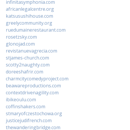
infinitasymphonia.com
africanlegalcentre.org
katsusushihouse.com
greelycommunity.org
ruedumainerestaurant.com
rosetzsky.com
glonojad.com
revistanuevagrecia.com
stjames-church.com
scotty2naughty.com
doreeshafrir.com
charmcitycomedyproject.com
beawareproductions.com
contextdrivenagility.com
ibikeoulu.com
coffinshakers.com
stmaryofczestochowa.org
justicejudifrench.com
thewanderingbridge.com