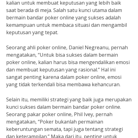
kalian untuk membuat keputusan yang lebih baik
saat berada di meja. Salah satu kunci utama dalam
bermain bandar poker online yang sukses adalah
kemampuan untuk membaca situasi dan mengambil
keputusan yang tepat.
Seorang ahli poker online, Daniel Negreanu, pernah
mengatakan, “Untuk bisa sukses dalam bermain
poker online, kalian harus bisa mengendalikan emosi
dan membuat keputusan yang rasional.” Hal ini
sangat penting karena dalam poker online, emosi
yang tidak terkendali bisa membawa kehancuran.
Selain itu, memiliki strategi yang baik juga merupakan
kunci sukses dalam bermain bandar poker online.
Seorang pakar poker online, Phil Ivey, pernah
mengatakan, “Poker bukanlah permainan
keberuntungan semata, tapi juga tentang strategi
dan keterampilan.” Maka dari itu, penting untuk