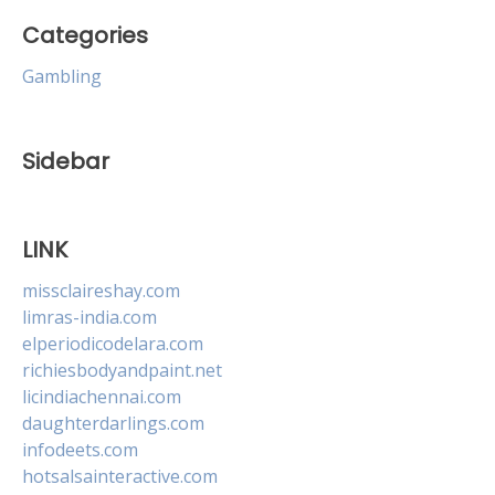
Categories
Gambling
Sidebar
LINK
missclaireshay.com
limras-india.com
elperiodicodelara.com
richiesbodyandpaint.net
licindiachennai.com
daughterdarlings.com
infodeets.com
hotsalsainteractive.com