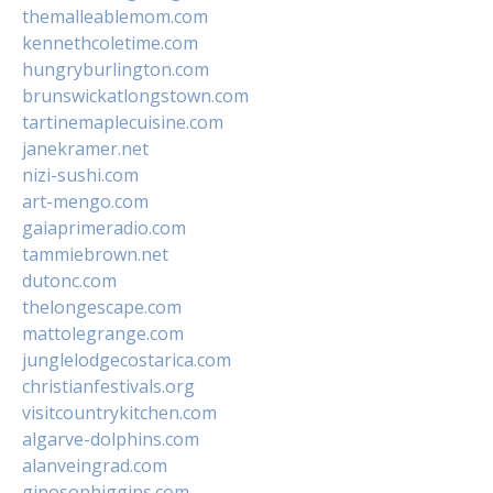
themalleablemom.com
kennethcoletime.com
hungryburlington.com
brunswickatlongstown.com
tartinemaplecuisine.com
janekramer.net
nizi-sushi.com
art-mengo.com
gaiaprimeradio.com
tammiebrown.net
dutonc.com
thelongescape.com
mattolegrange.com
junglelodgecostarica.com
christianfestivals.org
visitcountrykitchen.com
algarve-dolphins.com
alanveingrad.com
ginosonhiggins.com