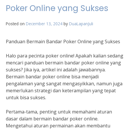
Poker Online yang Sukses
Posted on
December 13, 2024
by
DuaLapanJuli
Panduan Bermain Bandar Poker Online yang Sukses
Halo para pecinta poker online! Apakah kalian sedang
mencari panduan bermain bandar poker online yang
sukses? Jika iya, artikel ini adalah jawabannya.
Bermain bandar poker online bisa menjadi
pengalaman yang sangat mengasyikkan, namun juga
memerlukan strategi dan keterampilan yang tepat
untuk bisa sukses.
Pertama-tama, penting untuk memahami aturan
dasar dalam bermain bandar poker online.
Mengetahui aturan permainan akan membantu