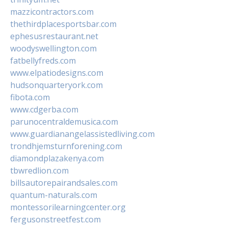
mazzicontractors.com
thethirdplacesportsbar.com
ephesusrestaurant.net
woodyswellington.com
fatbellyfreds.com
www.elpatiodesigns.com
hudsonquarteryork.com
fibota.com
www.cdgerba.com
parunocentraldemusica.com
www.guardianangelassistedliving.com
trondhjemsturnforening.com
diamondplazakenya.com
tbwredlion.com
billsautorepairandsales.com
quantum-naturals.com
montessorilearningcenter.org
fergusonstreetfest.com