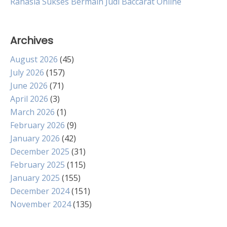
Rahasia Sukses Bermain Judi Baccarat Online
Archives
August 2026
(45)
July 2026
(157)
June 2026
(71)
April 2026
(3)
March 2026
(1)
February 2026
(9)
January 2026
(42)
December 2025
(31)
February 2025
(115)
January 2025
(155)
December 2024
(151)
November 2024
(135)