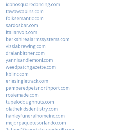
idahosquaredancing.com
tawawcabins.com
folksemantic.com
sardosbar.com
italianvolt.com
berkshirealarmssystems.com
vizslabrewing.com
dralanbittner.com
yannisandlemoni.com
weedpatchgazette.com
kblinc.com
eriesingletrack.com
pamperedpetsnorthport.com
rosiemade.com
tupelodoughnuts.com
olathekidsdentistry.com
hanleyfuneralhomeinc.com
mejorpaquetesorlando.com
1stand10sportsbarandgrill.com