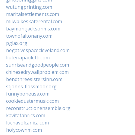
wutungprinting.com
maritalsettlements.com
milwbikeskaterental.com
baymontjacksonms.com
townofaltonany.com
pglax.org
negativespacecleveland.com
liuteriapaoletti.com
sunriseandgoodpeople.com
chinesedrywallproblem.com
bendthreesistersinn.com
stjohns-flossmoor.org
funnyboneusa.com
cookiedustermusic.com
reconstructionensemble.org
kavitafabrics.com
luchavolcanica.com
holycownm.com