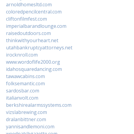
arnoldhomesltd.com
coloredpencilcentral.com
cliftonfilmfest.com
imperialbarandlounge.com
raisedoutdoors.com
thinkwithyourheart.net
utahbankruptcyattorneys.net
irocknroll.com
www.wordoflife2000.org
idahosquaredancing.com
tawawcabins.com
folksemantic.com
sardosbar.com
italianvolt.com
berkshirealarmssystems.com
vizslabrewing.com
dralanbittner.com
yannisandlemoni.com
weedpatchgazette.com