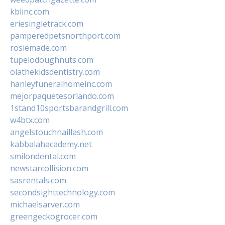
kblinc.com
eriesingletrack.com
pamperedpetsnorthport.com
rosiemade.com
tupelodoughnuts.com
olathekidsdentistry.com
hanleyfuneralhomeinc.com
mejorpaquetesorlando.com
1stand10sportsbarandgrill.com
w4btx.com
angelstouchnaillash.com
kabbalahacademy.net
smilondental.com
newstarcollision.com
sasrentals.com
secondsighttechnology.com
michaelsarver.com
greengeckogrocer.com