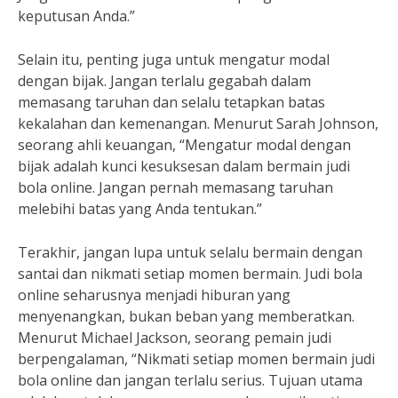
keputusan Anda.”
Selain itu, penting juga untuk mengatur modal
dengan bijak. Jangan terlalu gegabah dalam
memasang taruhan dan selalu tetapkan batas
kekalahan dan kemenangan. Menurut Sarah Johnson,
seorang ahli keuangan, “Mengatur modal dengan
bijak adalah kunci kesuksesan dalam bermain judi
bola online. Jangan pernah memasang taruhan
melebihi batas yang Anda tentukan.”
Terakhir, jangan lupa untuk selalu bermain dengan
santai dan nikmati setiap momen bermain. Judi bola
online seharusnya menjadi hiburan yang
menyenangkan, bukan beban yang memberatkan.
Menurut Michael Jackson, seorang pemain judi
berpengalaman, “Nikmati setiap momen bermain judi
bola online dan jangan terlalu serius. Tujuan utama