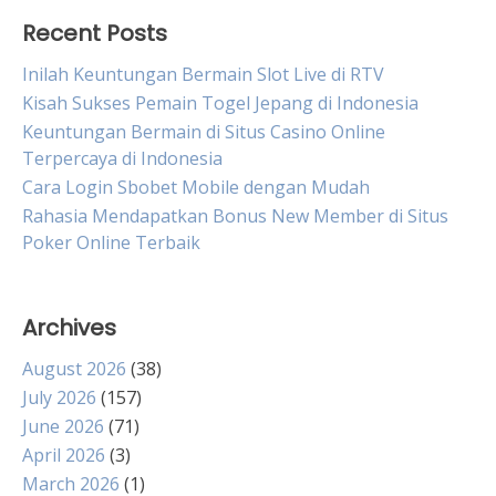
Recent Posts
Inilah Keuntungan Bermain Slot Live di RTV
Kisah Sukses Pemain Togel Jepang di Indonesia
Keuntungan Bermain di Situs Casino Online
Terpercaya di Indonesia
Cara Login Sbobet Mobile dengan Mudah
Rahasia Mendapatkan Bonus New Member di Situs
Poker Online Terbaik
Archives
August 2026
(38)
July 2026
(157)
June 2026
(71)
April 2026
(3)
March 2026
(1)