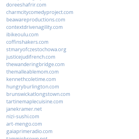
doreeshafrir.com
charmcitycomedyproject.com
beawareproductions.com
contextdrivenagility.com
ibikeoulu.com
coffinshakers.com
stmaryofczestochowa.org
justicejudifrench.com
thewanderingbridge.com
themalleablemom.com
kennethcoletime.com
hungryburlington.com
brunswickatlongstown.com
tartinemaplecuisine.com
janekramer.net
nizi-sushi.com
art-mengo.com
gaiaprimeradio.com
tammiebrown.net