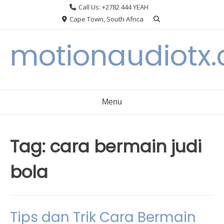
Skip
Call Us: +2782 444 YEAH
to
Cape Town, South Africa
content
motionaudiotx
Menu
Tag:
cara bermain judi
bola
Tips dan Trik Cara Bermain