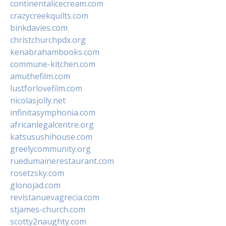
continentalicecream.com
crazycreekquilts.com
binkdavies.com
christchurchpdx.org
kenabrahambooks.com
commune-kitchen.com
amuthefilm.com
lustforlovefilm.com
nicolasjolly.net
infinitasymphonia.com
africanlegalcentre.org
katsusushihouse.com
greelycommunity.org
ruedumainerestaurant.com
rosetzsky.com
glonojad.com
revistanuevagrecia.com
stjames-church.com
scotty2naughty.com