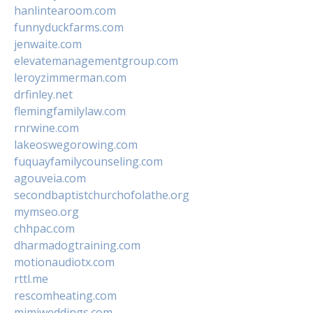
hanlintearoom.com
funnyduckfarms.com
jenwaite.com
elevatemanagementgroup.com
leroyzimmerman.com
drfinley.net
flemingfamilylaw.com
rnrwine.com
lakeoswegorowing.com
fuquayfamilycounseling.com
agouveia.com
secondbaptistchurchofolathe.org
mymseo.org
chhpac.com
dharmadogtraining.com
motionaudiotx.com
rttl.me
rescomheating.com
mimiweddings.com