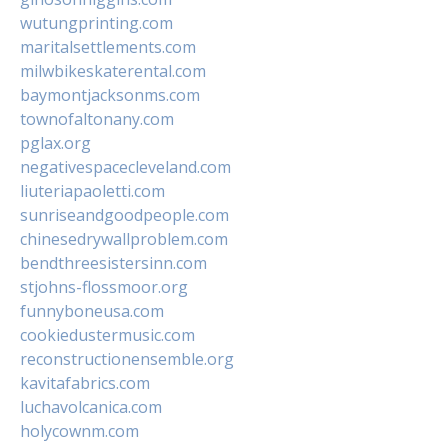
wutungprinting.com
maritalsettlements.com
milwbikeskaterental.com
baymontjacksonms.com
townofaltonany.com
pglax.org
negativespacecleveland.com
liuteriapaoletti.com
sunriseandgoodpeople.com
chinesedrywallproblem.com
bendthreesistersinn.com
stjohns-flossmoor.org
funnyboneusa.com
cookiedustermusic.com
reconstructionensemble.org
kavitafabrics.com
luchavolcanica.com
holycownm.com