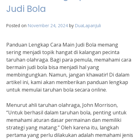
Judi Bola
Posted on
November 24, 2024
by
DuaLapanJuli
Panduan Lengkap Cara Main Judi Bola memang
sering menjadi topik hangat di kalangan pecinta
taruhan olahraga. Bagi para pemula, memahami cara
bermain judi bola bisa menjadi hal yang
membingungkan. Namun, jangan khawatir! Di dalam
artikel ini, kami akan memberikan panduan lengkap
untuk memulai taruhan bola secara online.
Menurut ahli taruhan olahraga, John Morrison,
“Untuk berhasil dalam taruhan bola, penting untuk
memahami aturan dasar permainan dan memiliki
strategi yang matang.” Oleh karena itu, langkah
pertama yang perlu dilakukan adalah memahami jenis