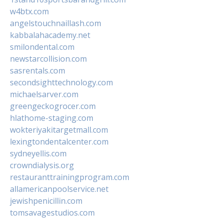
w4btx.com
angelstouchnaillash.com
kabbalahacademy.net
smilondental.com
newstarcollision.com
sasrentals.com
secondsighttechnology.com
michaelsarver.com
greengeckogrocer.com
hlathome-staging.com
wokteriyakitargetmall.com
lexingtondentalcenter.com
sydneyellis.com
crowndialysis.org
restauranttrainingprogram.com
allamericanpoolservice.net
jewishpenicillin.com
tomsavagestudios.com