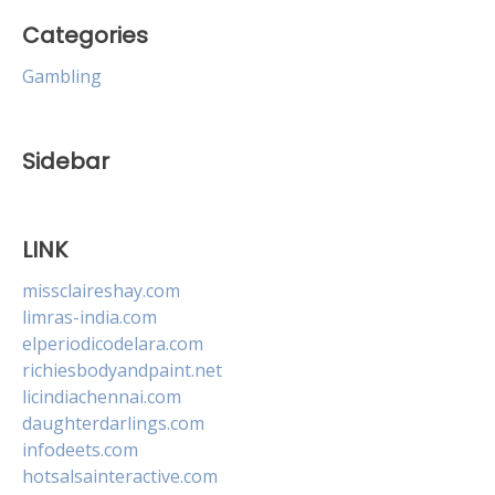
Categories
Gambling
Sidebar
LINK
missclaireshay.com
limras-india.com
elperiodicodelara.com
richiesbodyandpaint.net
licindiachennai.com
daughterdarlings.com
infodeets.com
hotsalsainteractive.com