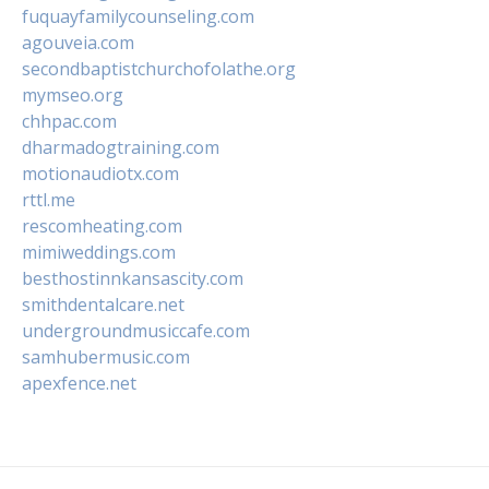
fuquayfamilycounseling.com
agouveia.com
secondbaptistchurchofolathe.org
mymseo.org
chhpac.com
dharmadogtraining.com
motionaudiotx.com
rttl.me
rescomheating.com
mimiweddings.com
besthostinnkansascity.com
smithdentalcare.net
undergroundmusiccafe.com
samhubermusic.com
apexfence.net