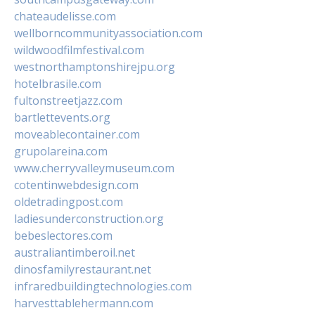
chateaudelisse.com
wellborncommunityassociation.com
wildwoodfilmfestival.com
westnorthamptonshirejpu.org
hotelbrasile.com
fultonstreetjazz.com
bartlettevents.org
moveablecontainer.com
grupolareina.com
www.cherryvalleymuseum.com
cotentinwebdesign.com
oldetradingpost.com
ladiesunderconstruction.org
bebeslectores.com
australiantimberoil.net
dinosfamilyrestaurant.net
infraredbuildingtechnologies.com
harvesttablehermann.com