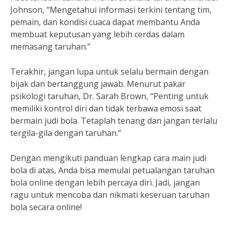
Johnson, “Mengetahui informasi terkini tentang tim,
pemain, dan kondisi cuaca dapat membantu Anda
membuat keputusan yang lebih cerdas dalam
memasang taruhan.”
Terakhir, jangan lupa untuk selalu bermain dengan
bijak dan bertanggung jawab. Menurut pakar
psikologi taruhan, Dr. Sarah Brown, “Penting untuk
memiliki kontrol diri dan tidak terbawa emosi saat
bermain judi bola. Tetaplah tenang dan jangan terlalu
tergila-gila dengan taruhan.”
Dengan mengikuti panduan lengkap cara main judi
bola di atas, Anda bisa memulai petualangan taruhan
bola online dengan lebih percaya diri. Jadi, jangan
ragu untuk mencoba dan nikmati keseruan taruhan
bola secara online!