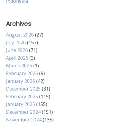
Indonesia
Archives
August 2026
(27)
July 2026
(157)
June 2026
(71)
April 2026
(3)
March 2026
(1)
February 2026
(9)
January 2026
(42)
December 2025
(31)
February 2025
(115)
January 2025
(155)
December 2024
(151)
November 2024
(135)