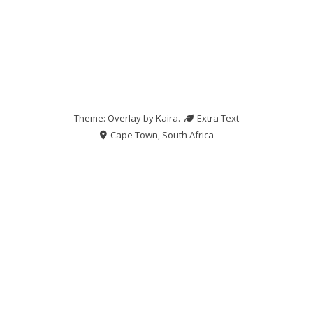
Theme: Overlay by
Kaira
.
Extra Text
Cape Town, South Africa