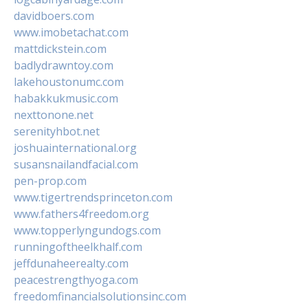
davidboers.com
www.imobetachat.com
mattdickstein.com
badlydrawntoy.com
lakehoustonumc.com
habakkukmusic.com
nexttonone.net
serenityhbot.net
joshuainternational.org
susansnailandfacial.com
pen-prop.com
www.tigertrendsprinceton.com
www.fathers4freedom.org
www.topperlyngundogs.com
runningoftheelkhalf.com
jeffdunaheerealty.com
peacestrengthyoga.com
freedomfinancialsolutionsinc.com