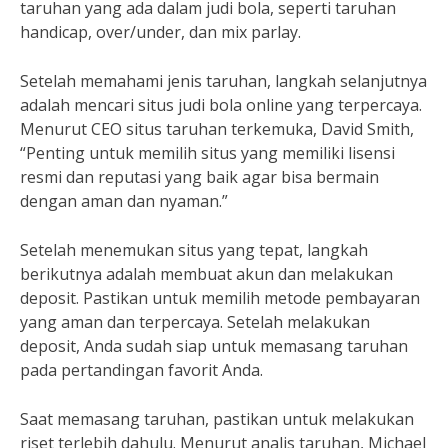
taruhan yang ada dalam judi bola, seperti taruhan
handicap, over/under, dan mix parlay.
Setelah memahami jenis taruhan, langkah selanjutnya
adalah mencari situs judi bola online yang terpercaya.
Menurut CEO situs taruhan terkemuka, David Smith,
“Penting untuk memilih situs yang memiliki lisensi
resmi dan reputasi yang baik agar bisa bermain
dengan aman dan nyaman.”
Setelah menemukan situs yang tepat, langkah
berikutnya adalah membuat akun dan melakukan
deposit. Pastikan untuk memilih metode pembayaran
yang aman dan terpercaya. Setelah melakukan
deposit, Anda sudah siap untuk memasang taruhan
pada pertandingan favorit Anda.
Saat memasang taruhan, pastikan untuk melakukan
riset terlebih dahulu. Menurut analis taruhan, Michael