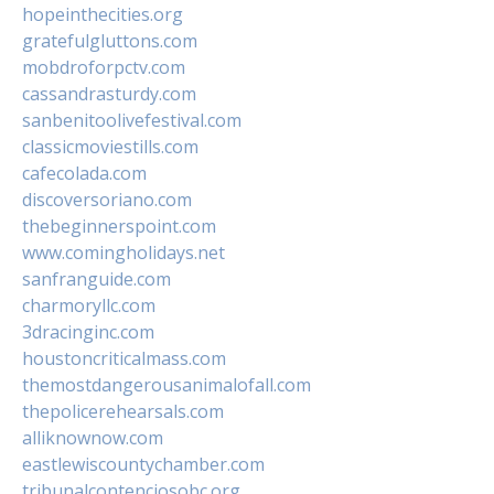
hopeinthecities.org
gratefulgluttons.com
mobdroforpctv.com
cassandrasturdy.com
sanbenitoolivefestival.com
classicmoviestills.com
cafecolada.com
discoversoriano.com
thebeginnerspoint.com
www.comingholidays.net
sanfranguide.com
charmoryllc.com
3dracinginc.com
houstoncriticalmass.com
themostdangerousanimalofall.com
thepolicerehearsals.com
alliknownow.com
eastlewiscountychamber.com
tribunalcontenciosobc.org