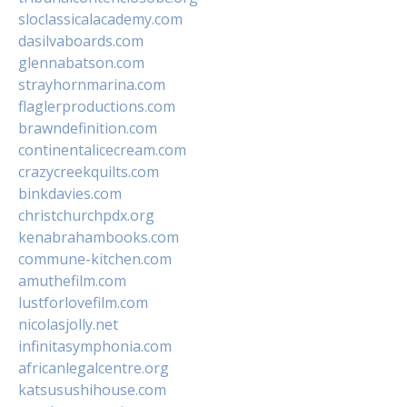
sloclassicalacademy.com
dasilvaboards.com
glennabatson.com
strayhornmarina.com
flaglerproductions.com
brawndefinition.com
continentalicecream.com
crazycreekquilts.com
binkdavies.com
christchurchpdx.org
kenabrahambooks.com
commune-kitchen.com
amuthefilm.com
lustforlovefilm.com
nicolasjolly.net
infinitasymphonia.com
africanlegalcentre.org
katsusushihouse.com