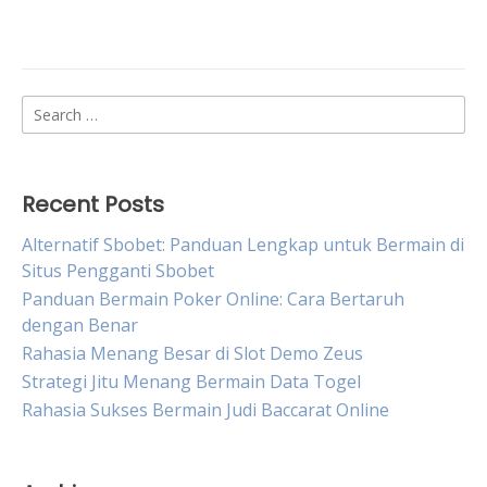
Search
for:
Recent Posts
Alternatif Sbobet: Panduan Lengkap untuk Bermain di
Situs Pengganti Sbobet
Panduan Bermain Poker Online: Cara Bertaruh
dengan Benar
Rahasia Menang Besar di Slot Demo Zeus
Strategi Jitu Menang Bermain Data Togel
Rahasia Sukses Bermain Judi Baccarat Online