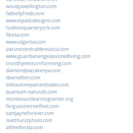
woodyswellington.com
fatbellyfreds.com
www.elpatiodesigns.com
hudsonquarteryork.com
fibota.com
www.cdgerba.com
parunocentraldemusica.com
www.guardianangelassistedliving.com
trondhjemsturnforening.com
diamondplazakenya.com
tbwredlion.com
billsautorepairandsales.com
quantum-naturals.com
montessorilearningcenter.org
fergusonstreetfest.com
samjayneforever.com
matthurstphoto.com
alltheflorida.com