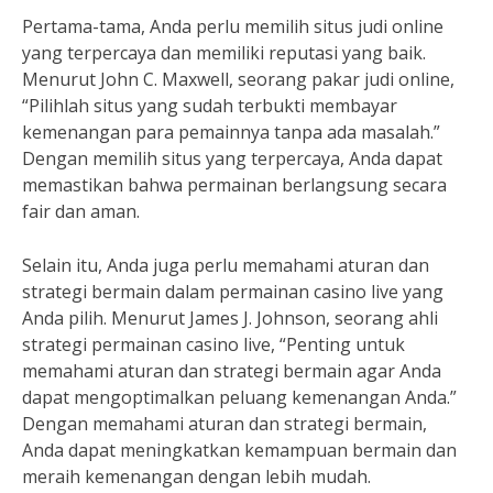
Pertama-tama, Anda perlu memilih situs judi online
yang terpercaya dan memiliki reputasi yang baik.
Menurut John C. Maxwell, seorang pakar judi online,
“Pilihlah situs yang sudah terbukti membayar
kemenangan para pemainnya tanpa ada masalah.”
Dengan memilih situs yang terpercaya, Anda dapat
memastikan bahwa permainan berlangsung secara
fair dan aman.
Selain itu, Anda juga perlu memahami aturan dan
strategi bermain dalam permainan casino live yang
Anda pilih. Menurut James J. Johnson, seorang ahli
strategi permainan casino live, “Penting untuk
memahami aturan dan strategi bermain agar Anda
dapat mengoptimalkan peluang kemenangan Anda.”
Dengan memahami aturan dan strategi bermain,
Anda dapat meningkatkan kemampuan bermain dan
meraih kemenangan dengan lebih mudah.