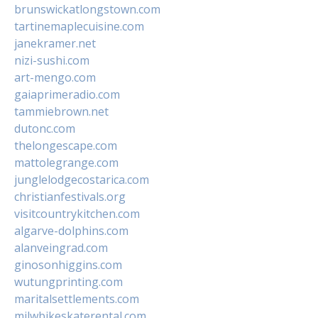
brunswickatlongstown.com
tartinemaplecuisine.com
janekramer.net
nizi-sushi.com
art-mengo.com
gaiaprimeradio.com
tammiebrown.net
dutonc.com
thelongescape.com
mattolegrange.com
junglelodgecostarica.com
christianfestivals.org
visitcountrykitchen.com
algarve-dolphins.com
alanveingrad.com
ginosonhiggins.com
wutungprinting.com
maritalsettlements.com
milwbikeskaterental.com