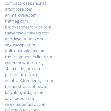
compassroseband.net
altumcore.com
animal-drive.com
tnamag.com
brooksshoesforkids.com
thayersselectmeats.com
aporiasolutions.com
segwaywpa.com
gulfcoastpalapas.com
thebridgehealthclinics.com
waterlinewriters.org
shameddogan.com
parentsoftots.org
creative3drenderings.com
farmerstradecoffee.com
logcabinyardage.com
davidboers.com
www.imobetachat.com
mattdickstein.com