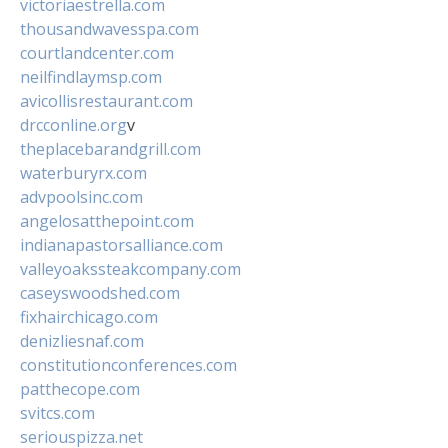
victoriaestrella.com
thousandwavesspa.com
courtlandcenter.com
neilfindlaymsp.com
avicollisrestaurant.com
drcconline.org
v
theplacebarandgrill.com
waterburyrx.com
advpoolsinc.com
angelosatthepoint.com
indianapastorsalliance.com
valleyoakssteakcompany.com
caseyswoodshed.com
fixhairchicago.com
denizliesnaf.com
constitutionconferences.com
patthecope.com
svitcs.com
seriouspizza.net