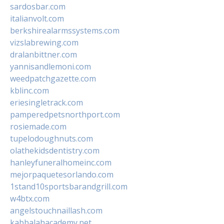
sardosbar.com
italianvolt.com
berkshirealarmssystems.com
vizslabrewing.com
dralanbittner.com
yannisandlemoni.com
weedpatchgazette.com
kblinc.com
eriesingletrack.com
pamperedpetsnorthport.com
rosiemade.com
tupelodoughnuts.com
olathekidsdentistry.com
hanleyfuneralhomeinc.com
mejorpaquetesorlando.com
1stand10sportsbarandgrill.com
w4btx.com
angelstouchnaillash.com
kabbalahacademy.net