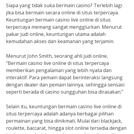
Siapa yang tidak suka bermain casino? Terlebih lagi
jika bisa bermain secara online di situs terpercaya.
Keuntungan bermain casino live online di situs
terpercaya memang sangat menggiurkan. Menurut
pakar judi online, keuntungan utama adalah
kemudahan akses dan keamanan yang terjamin.
Menurut John Smith, seorang ahli judi online,
“Bermain casino live online di situs terpercaya
memberikan pengalaman yang lebih nyata dan
interaktif. Para pemain dapat berinteraksi langsung
dengan dealer dan pemain lainnya, sehingga sensasi
seperti berada di casino sungguhan bisa dirasakan.”
Selain itu, keuntungan bermain casino live online di
situs terpercaya adalah adanya berbagai pilihan
permainan yang bisa dinikmati. Mulai dari blackjack,
roulette, baccarat, hingga slot online tersedia dengan