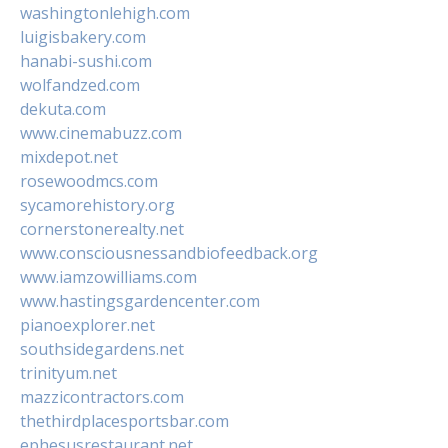
washingtonlehigh.com
luigisbakery.com
hanabi-sushi.com
wolfandzed.com
dekuta.com
www.cinemabuzz.com
mixdepot.net
rosewoodmcs.com
sycamorehistory.org
cornerstonerealty.net
www.consciousnessandbiofeedback.org
www.iamzowilliams.com
www.hastingsgardencenter.com
pianoexplorer.net
southsidegardens.net
trinityum.net
mazzicontractors.com
thethirdplacesportsbar.com
ephesusrestaurant.net