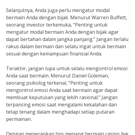
Selanjutnya, Anda juga perlu mengatur modal
bermain Anda dengan bijak. Menurut Warren Buffett,
seorang investor terkemuka, “Penting untuk
mengatur modal bermain Anda dengan bijak agar
dapat bertahan dalam jangka panjang.” Jangan terlalu
rakus dalam bermain dan selalu ingat untuk bermain
sesuai dengan kemampuan finansial Anda.
Terakhir, jangan lupa untuk selalu mengontrol emosi
Anda saat bermain. Menurut Daniel Goleman,
seorang psikolog terkenal, “Penting untuk
mengontrol emosi Anda saat bermain agar dapat
membuat keputusan yang lebih rasional.” Jangan
terpancing emosi saat mengalami kekalahan dan
tetap tenang dalam menghadapi setiap putaran
permainan.
Dengan menerapkan tips menang bermain casino live