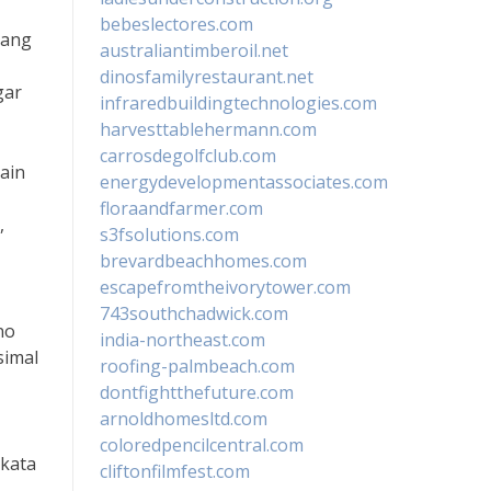
bebeslectores.com
yang
australiantimberoil.net
dinosfamilyrestaurant.net
gar
infraredbuildingtechnologies.com
harvesttablehermann.com
carrosdegolfclub.com
ain
energydevelopmentassociates.com
floraandfarmer.com
,
s3fsolutions.com
brevardbeachhomes.com
escapefromtheivorytower.com
743southchadwick.com
no
india-northeast.com
simal
roofing-palmbeach.com
dontfightthefuture.com
arnoldhomesltd.com
coloredpencilcentral.com
 kata
cliftonfilmfest.com