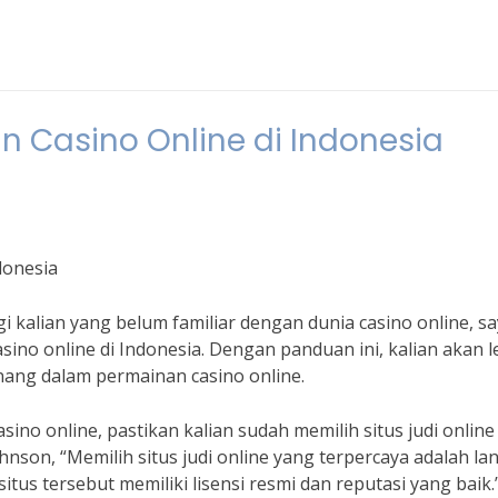
 Casino Online di Indonesia
donesia
gi kalian yang belum familiar dengan dunia casino online, s
no online di Indonesia. Dengan panduan ini, kalian akan l
ng dalam permainan casino online.
ino online, pastikan kalian sudah memilih situs judi online
ohnson, “Memilih situs judi online yang terpercaya adalah l
itus tersebut memiliki lisensi resmi dan reputasi yang baik.