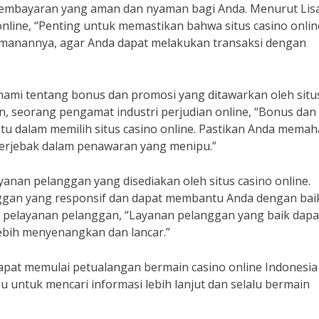
pembayaran yang aman dan nyaman bagi Anda. Menurut Lis
nline, “Penting untuk memastikan bahwa situs casino onlin
amanannya, agar Anda dapat melakukan transaksi dengan
ahami tentang bonus dan promosi yang ditawarkan oleh situ
n, seorang pengamat industri perjudian online, “Bonus dan
tu dalam memilih situs casino online. Pastikan Anda mema
 terjebak dalam penawaran yang menipu.”
anan pelanggan yang disediakan oleh situs casino online.
anggan yang responsif dan dapat membantu Anda dengan bai
g pelayanan pelanggan, “Layanan pelanggan yang baik dapa
bih menyenangkan dan lancar.”
apat memulai petualangan bermain casino online Indonesia
u untuk mencari informasi lebih lanjut dan selalu bermain