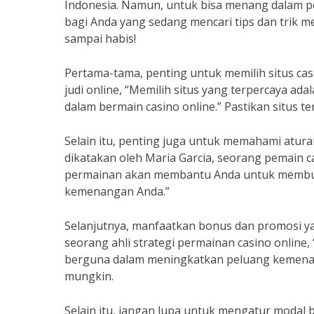
Indonesia. Namun, untuk bisa menang dalam per
bagi Anda yang sedang mencari tips dan trik me
sampai habis!
Pertama-tama, penting untuk memilih situs cas
judi online, “Memilih situs yang terpercaya a
dalam bermain casino online.” Pastikan situs te
Selain itu, penting juga untuk memahami atur
dikatakan oleh Maria Garcia, seorang pemain 
permainan akan membantu Anda untuk membua
kemenangan Anda.”
Selanjutnya, manfaatkan bonus dan promosi yan
seorang ahli strategi permainan casino onlin
berguna dalam meningkatkan peluang kemenan
mungkin.
Selain itu, jangan lupa untuk mengatur modal