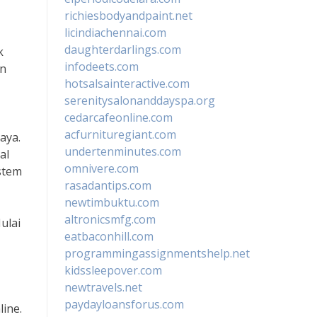
richiesbodyandpaint.net
licindiachennai.com
daughterdarlings.com
k
infodeets.com
an
hotsalsainteractive.com
serenitysalonanddayspa.org
cedarcafeonline.com
acfurnituregiant.com
aya.
undertenminutes.com
al
omnivere.com
istem
rasadantips.com
newtimbuktu.com
altronicsmfg.com
ulai
eatbaconhill.com
programmingassignmentshelp.net
kidssleepover.com
newtravels.net
paydayloansforus.com
ine.