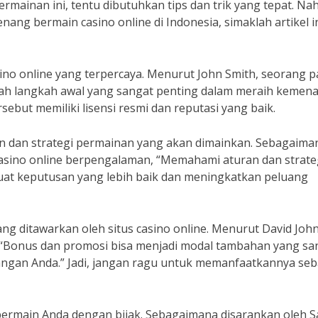
mainan ini, tentu dibutuhkan tips dan trik yang tepat. Nah
nang bermain casino online di Indonesia, simaklah artikel i
ino online yang terpercaya. Menurut John Smith, seorang p
dalah langkah awal yang sangat penting dalam meraih keme
rsebut memiliki lisensi resmi dan reputasi yang baik.
an dan strategi permainan yang akan dimainkan. Sebagaima
casino online berpengalaman, “Memahami aturan dan strate
t keputusan yang lebih baik dan meningkatkan peluang
g ditawarkan oleh situs casino online. Menurut David Joh
e, “Bonus dan promosi bisa menjadi modal tambahan yang sa
gan Anda.” Jadi, jangan ragu untuk memanfaatkannya seb
 bermain Anda dengan bijak. Sebagaimana disarankan oleh 