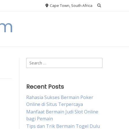
Cape Town, South Africa
om
Search
for:
Recent Posts
Rahasia Sukses Bermain Poker
Online di Situs Terpercaya
Manfaat Bermain Judi Slot Online
bagi Pemain
Tips dan Trik Bermain Togel Dulu