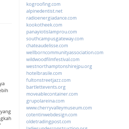
kogroofing.com
alpinedentist.net
radioenergiadance.com
kookotheek.com
panayiotislamprou.com
southcampusgateway.com
chateaudelisse.com
wellborncommunityassociation.com
wildwoodfilmfestival.com
westnorthamptonshirejpu.org
hotelbrasile.com
fultonstreetjazz.com
aya
bartlettevents.org
ebih
moveablecontainer.com
grupolareina.com
www.cherryvalleymuseum.com
 yang
cotentinwebdesign.com
angkah
oldetradingpost.com
”
ladiesunderconstruction.org