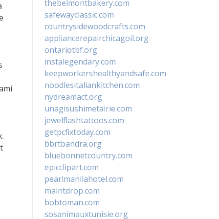
thebelmontbakery.com
a
safewayclassic.com
e
countrysidewoodcrafts.com
appliancerepairchicagoil.org
ontariotbf.org
instalegendary.com
s
keepworkershealthyandsafe.com
noodlesitaliankitchen.com
hami
nydreamact.org
unagisushimetairie.com
jewelflashtattoos.com
getpcfixtoday.com
k.
bbrtbandra.org
t
bluebonnetcountry.com
epicclipart.com
pearlmanilahotel.com
maintdrop.com
bobtoman.com
sosanimauxtunisie.org