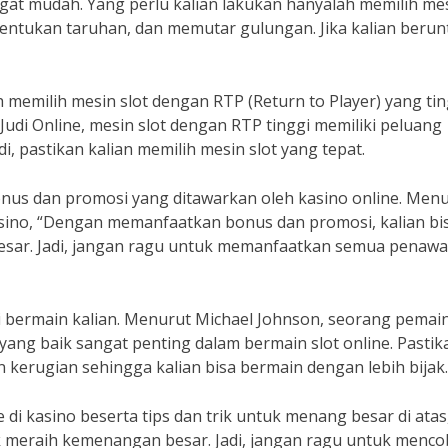
ngat mudah. Yang perlu kalian lakukan hanyalah memilih me
nentukan taruhan, dan memutar gulungan. Jika kalian berun
h memilih mesin slot dengan RTP (Return to Player) yang tin
Judi Online, mesin slot dengan RTP tinggi memiliki peluang
i, pastikan kalian memilih mesin slot yang tepat.
bonus dan promosi yang ditawarkan oleh kasino online. Men
kasino, “Dengan memanfaatkan bonus dan promosi, kalian bi
esar. Jadi, jangan ragu untuk memanfaatkan semua penaw
gi bermain kalian. Menurut Michael Johnson, seorang pemain
 yang baik sangat penting dalam bermain slot online. Pastik
 kerugian sehingga kalian bisa bermain dengan lebih bijak.
di kasino beserta tips dan trik untuk menang besar di atas
k meraih kemenangan besar. Jadi, jangan ragu untuk menco