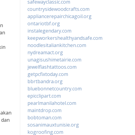
safewayclassic.com
countrysidewoodcrafts.com
appliancerepairchicagoil.org
ontariotbf.org
an
instalegendary.com
gan
keepworkershealthyandsafe.com
noodlesitaliankitchen.com
kin
nydreamact.org
unagisushimetairie.com
jewelflashtattoos.com
getpcfixtoday.com
bbrtbandra.org
bluebonnetcountry.com
epicclipart.com
pearlmanilahotel.com
maintdrop.com
sakan
bobtoman.com
 dan
sosanimauxtunisie.org
kogroofing.com