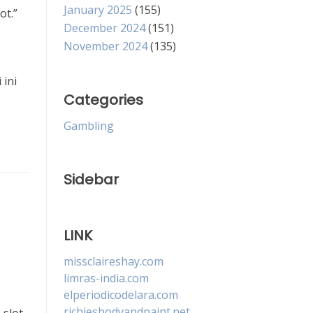
January 2025
(155)
ot.”
December 2024
(151)
November 2024
(135)
 ini
Categories
Gambling
Sidebar
LINK
missclaireshay.com
limras-india.com
elperiodicodelara.com
richiesbodyandpaint.net