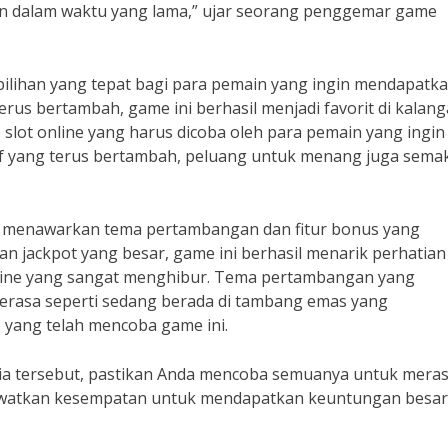
n dalam waktu yang lama,” ujar seorang penggemar game
pilihan yang tepat bagi para pemain yang ingin mendapatk
erus bertambah, game ini berhasil menjadi favorit di kalan
slot online yang harus dicoba oleh para pemain yang ingin
if yang terus bertambah, peluang untuk menang juga sema
ng menawarkan tema pertambangan dan fitur bonus yang
 jackpot yang besar, game ini berhasil menarik perhatian
nline yang sangat menghibur. Tema pertambangan yang
rasa seperti sedang berada di tambang emas yang
 yang telah mencoba game ini.
nesia tersebut, pastikan Anda mencoba semuanya untuk mera
lewatkan kesempatan untuk mendapatkan keuntungan besar