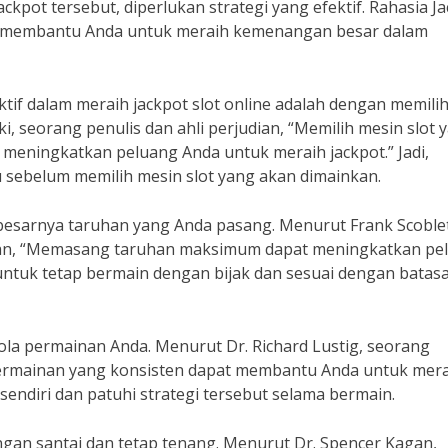
kpot tersebut, diperlukan strategi yang efektif. Rahasia J
kan membantu Anda untuk meraih kemenangan besar dalam
ektif dalam meraih jackpot slot online adalah dengan memili
, seorang penulis dan ahli perjudian, “Memilih mesin slot 
 meningkatkan peluang Anda untuk meraih jackpot.” Jadi,
u sebelum memilih mesin slot yang akan dimainkan.
 besarnya taruhan yang Anda pasang. Menurut Frank Scoble
dian, “Memasang taruhan maksimum dapat meningkatkan pe
untuk tetap bermain dengan bijak dan sesuai dengan batas
ola permainan Anda. Menurut Dr. Richard Lustig, seorang
i permainan yang konsisten dapat membantu Anda untuk mer
 sendiri dan patuhi strategi tersebut selama bermain.
ngan santai dan tetap tenang. Menurut Dr. Spencer Kagan,