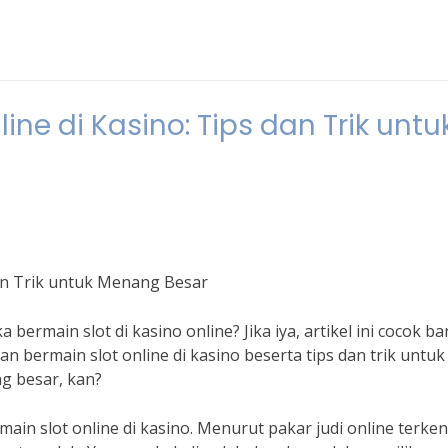
ne di Kasino: Tips dan Trik untu
dan Trik untuk Menang Besar
 bermain slot di kasino online? Jika iya, artikel ini cocok b
an bermain slot online di kasino beserta tips dan trik untuk
g besar, kan?
ain slot online di kasino. Menurut pakar judi online terken