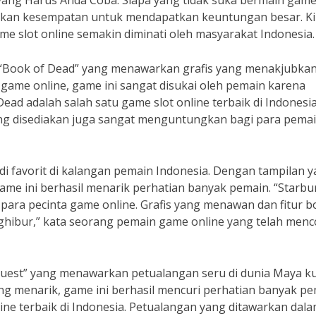
a yang Harus Anda Coba. Siapa yang tidak suka bermain game
erikan kesempatan untuk mendapatkan keuntungan besar. Ki
 slot online semakin diminati oleh masyarakat Indonesia.
i “Book of Dead” yang menawarkan grafis yang menakjubka
game online, game ini sangat disukai oleh pemain karena
ad adalah salah satu game slot online terbaik di Indonesia
yang disediakan juga sangat menguntungkan bagi para pemai
adi favorit di kalangan pemain Indonesia. Dengan tampilan 
game ini berhasil menarik perhatian banyak pemain. “Starbu
h para pecinta game online. Grafis yang menawan dan fitur 
hibur,” kata seorang pemain game online yang telah men
s Quest” yang menawarkan petualangan seru di dunia Maya k
ang menarik, game ini berhasil mencuri perhatian banyak pe
line terbaik di Indonesia. Petualangan yang ditawarkan dal