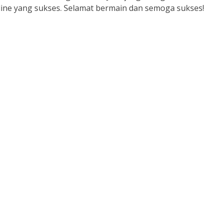
nline yang sukses. Selamat bermain dan semoga sukses!