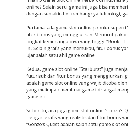
Inilah 5 Game Slot Online Terbaik di Indonesi
online? Selain seru, game ini juga bisa memb
dengan semakin berkembangnya teknologi, game
Pertama, ada game slot online populer sepert
fitur bonus yang menggiurkan. Menurut pakar 
tingkat kemenangannya yang tinggi. “Book of De
ini. Selain grafis yang memukau, fitur bonus 
ujar salah satu ahli game online.
Kedua, game slot online “Starburst” juga menj
futuristik dan fitur bonus yang menggiurkan, 
adalah game slot online yang wajib dicoba ole
yang melimpah membuat game ini sangat meng
game ini.
Selain itu, ada juga game slot online “Gonzo’
Dengan grafis yang realistis dan fitur bonus y
“Gonzo’s Quest adalah salah satu game slot on