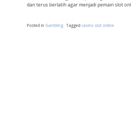
dan terus berlatih agar menjadi pemain slot o
Posted in
Gambling
Tagged
casino slot online