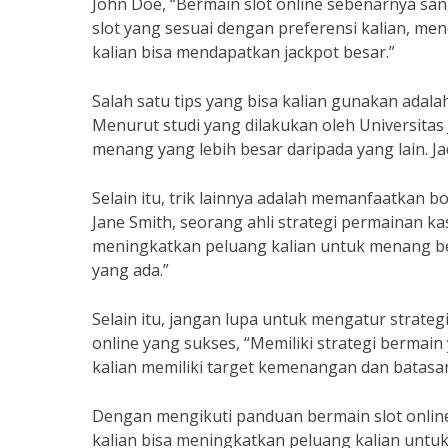
John Doe, “Bermain slot online sebenarnya sa
slot yang sesuai dengan preferensi kalian, me
kalian bisa mendapatkan jackpot besar.”
Salah satu tips yang bisa kalian gunakan adala
Menurut studi yang dilakukan oleh Universitas 
menang yang lebih besar daripada yang lain. Jad
Selain itu, trik lainnya adalah memanfaatkan 
Jane Smith, seorang ahli strategi permainan 
meningkatkan peluang kalian untuk menang b
yang ada.”
Selain itu, jangan lupa untuk mengatur strate
online yang sukses, “Memiliki strategi bermain
kalian memiliki target kemenangan dan batasan
Dengan mengikuti panduan bermain slot online 
kalian bisa meningkatkan peluang kalian untu