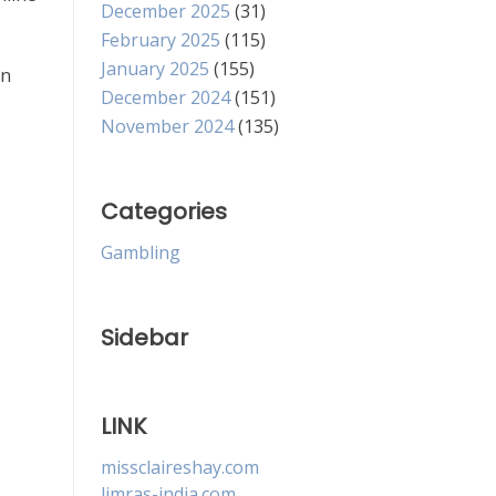
December 2025
(31)
February 2025
(115)
January 2025
(155)
in
December 2024
(151)
November 2024
(135)
Categories
Gambling
Sidebar
LINK
missclaireshay.com
limras-india.com