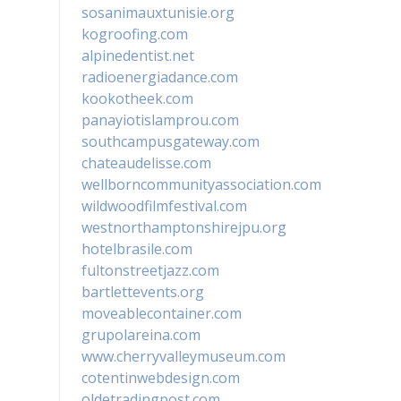
sosanimauxtunisie.org
kogroofing.com
alpinedentist.net
radioenergiadance.com
kookotheek.com
panayiotislamprou.com
southcampusgateway.com
chateaudelisse.com
wellborncommunityassociation.com
wildwoodfilmfestival.com
westnorthamptonshirejpu.org
hotelbrasile.com
fultonstreetjazz.com
bartlettevents.org
moveablecontainer.com
grupolareina.com
www.cherryvalleymuseum.com
cotentinwebdesign.com
oldetradingpost.com