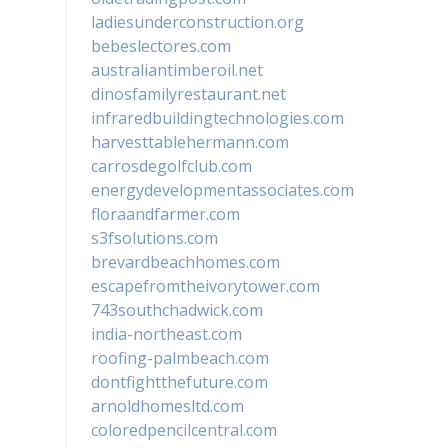
ladiesunderconstruction.org
bebeslectores.com
australiantimberoil.net
dinosfamilyrestaurant.net
infraredbuildingtechnologies.com
harvesttablehermann.com
carrosdegolfclub.com
energydevelopmentassociates.com
floraandfarmer.com
s3fsolutions.com
brevardbeachhomes.com
escapefromtheivorytower.com
743southchadwick.com
india-northeast.com
roofing-palmbeach.com
dontfightthefuture.com
arnoldhomesltd.com
coloredpencilcentral.com