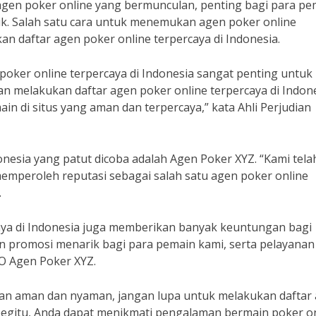
en poker online yang bermunculan, penting bagi para pe
ik. Salah satu cara untuk menemukan agen poker online
an daftar agen poker online terpercaya di Indonesia.
poker online terpercaya di Indonesia sangat penting untuk
 melakukan daftar agen poker online terpercaya di Indone
 di situs yang aman dan terpercaya,” kata Ahli Perjudian
onesia yang patut dicoba adalah Agen Poker XYZ. “Kami tela
emperoleh reputasi sebagai salah satu agen poker online
.
ya di Indonesia juga memberikan banyak keuntungan bagi
 promosi menarik bagi para pemain kami, serta pelayanan
O Agen Poker XYZ.
engan aman dan nyaman, jangan lupa untuk melakukan daftar
 begitu, Anda dapat menikmati pengalaman bermain poker o