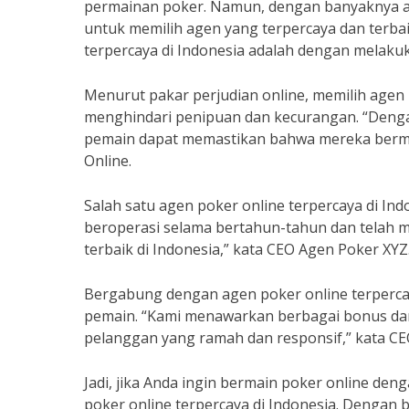
permainan poker. Namun, dengan banyaknya ag
untuk memilih agen yang terpercaya dan terba
terpercaya di Indonesia adalah dengan melakuk
Menurut pakar perjudian online, memilih agen 
menghindari penipuan dan kecurangan. “Dengan
pemain dapat memastikan bahwa mereka bermain
Online.
Salah satu agen poker online terpercaya di Ind
beroperasi selama bertahun-tahun dan telah m
terbaik di Indonesia,” kata CEO Agen Poker XYZ
Bergabung dengan agen poker online terperca
pemain. “Kami menawarkan berbagai bonus dan
pelanggan yang ramah dan responsif,” kata CE
Jadi, jika Anda ingin bermain poker online d
poker online terpercaya di Indonesia. Dengan