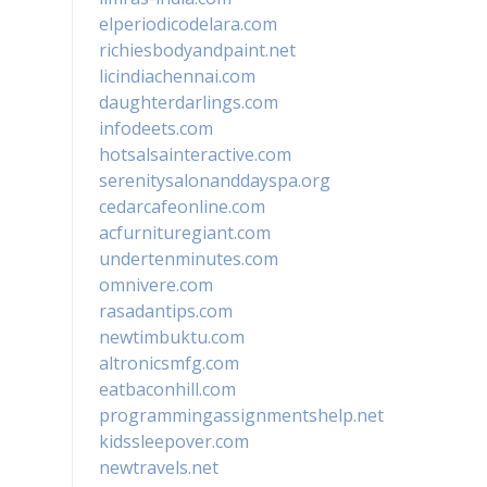
elperiodicodelara.com
richiesbodyandpaint.net
licindiachennai.com
daughterdarlings.com
infodeets.com
hotsalsainteractive.com
serenitysalonanddayspa.org
cedarcafeonline.com
acfurnituregiant.com
undertenminutes.com
omnivere.com
rasadantips.com
newtimbuktu.com
altronicsmfg.com
eatbaconhill.com
programmingassignmentshelp.net
kidssleepover.com
newtravels.net