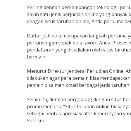
Seiring dengan perkembangan teknologi, perju
Salah satu jenis perjudian online yang banyak 
dengan situs taruhan online, Anda perlu melaku
Daftar judi bola merupakan langkah pertama 
pertandingan sepak bola favorit Anda. Proses 
pendaftaran yang disediakan oleh situs taruha
bermain.
Menurut Direktur Jenderal Perjudian Online, A
dilakukan agar para pemain bisa mendapatkan 
pemain bisa menikmati berbagai jenis taruhan
Selain itu, dengan bergabung dengan situs ta
promo menarik. “Situs taruhan online biasan
sebagai bentuk apresiasi atas kepercayaan yan
Sutrisno.