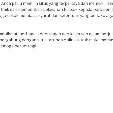
Anda perlu memilih situs yang terpercaya dan memiliki lise
asi baik dan memberikan pelayanan terbaik kepada para pema
 juga untuk membaca syarat dan ketentuan yang berlaku ag
 menikmati berbagai keuntungan dan keseruan dalam berjud
an bergabung dengan situs taruhan online untuk mulai mem
 Semoga beruntung!