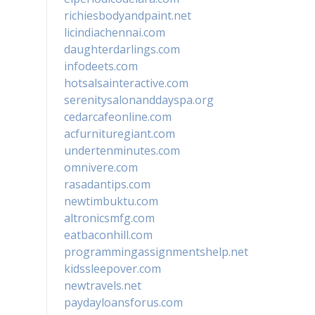
richiesbodyandpaint.net
licindiachennai.com
daughterdarlings.com
infodeets.com
hotsalsainteractive.com
serenitysalonanddayspa.org
cedarcafeonline.com
acfurnituregiant.com
undertenminutes.com
omnivere.com
rasadantips.com
newtimbuktu.com
altronicsmfg.com
eatbaconhill.com
programmingassignmentshelp.net
kidssleepover.com
newtravels.net
paydayloansforus.com