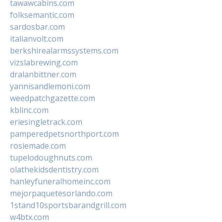
tawawcabins.com
folksemantic.com
sardosbar.com
italianvolt.com
berkshirealarmssystems.com
vizslabrewing.com
dralanbittner.com
yannisandlemoni.com
weedpatchgazette.com
kblinc.com
eriesingletrack.com
pamperedpetsnorthport.com
rosiemade.com
tupelodoughnuts.com
olathekidsdentistry.com
hanleyfuneralhomeinc.com
mejorpaquetesorlando.com
1stand10sportsbarandgrill.com
w4btx.com