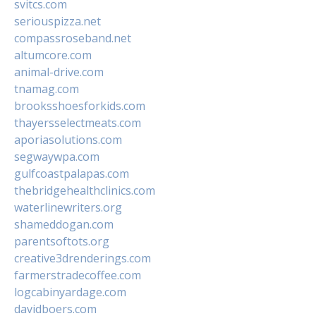
svitcs.com
seriouspizza.net
compassroseband.net
altumcore.com
animal-drive.com
tnamag.com
brooksshoesforkids.com
thayersselectmeats.com
aporiasolutions.com
segwaywpa.com
gulfcoastpalapas.com
thebridgehealthclinics.com
waterlinewriters.org
shameddogan.com
parentsoftots.org
creative3drenderings.com
farmerstradecoffee.com
logcabinyardage.com
davidboers.com