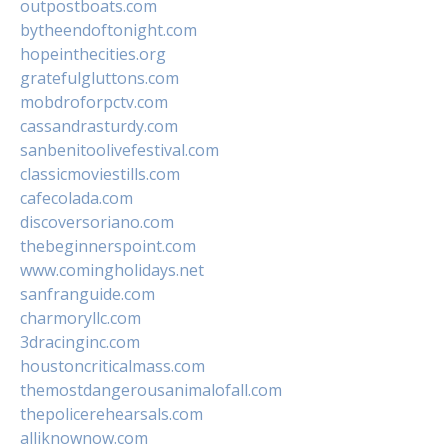
outpostboats.com
bytheendoftonight.com
hopeinthecities.org
gratefulgluttons.com
mobdroforpctv.com
cassandrasturdy.com
sanbenitoolivefestival.com
classicmoviestills.com
cafecolada.com
discoversoriano.com
thebeginnerspoint.com
www.comingholidays.net
sanfranguide.com
charmoryllc.com
3dracinginc.com
houstoncriticalmass.com
themostdangerousanimalofall.com
thepolicerehearsals.com
alliknownow.com