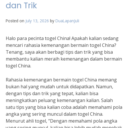
dan Trik
Posted on
July 13, 2026
by
DuaLapanJuli
Halo para pecinta togel China! Apakah kalian sedang
mencari rahasia kemenangan bermain togel China?
Tenang, saya akan berbagi tips dan trik yang bisa
membantu kalian meraih kemenangan dalam bermain
togel China.
Rahasia kemenangan bermain togel China memang
bukan hal yang mudah untuk didapatkan. Namun,
dengan tips dan trik yang tepat, kalian bisa
meningkatkan peluang kemenangan kalian. Salah
satu tips yang bisa kalian coba adalah memahami pola
angka yang sering muncul dalam togel China.
Menurut ahli togel, “Dengan memahami pola angka
yang sering muncul, kalian bisa lebih mudah menebak