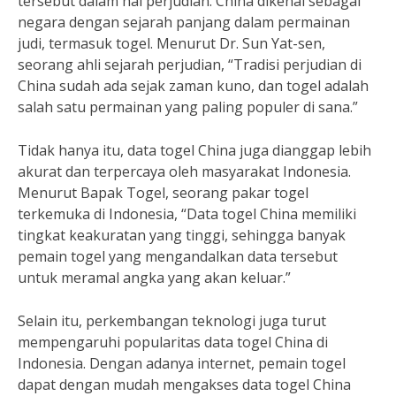
tersebut dalam hal perjudian. China dikenal sebagai
negara dengan sejarah panjang dalam permainan
judi, termasuk togel. Menurut Dr. Sun Yat-sen,
seorang ahli sejarah perjudian, “Tradisi perjudian di
China sudah ada sejak zaman kuno, dan togel adalah
salah satu permainan yang paling populer di sana.”
Tidak hanya itu, data togel China juga dianggap lebih
akurat dan terpercaya oleh masyarakat Indonesia.
Menurut Bapak Togel, seorang pakar togel
terkemuka di Indonesia, “Data togel China memiliki
tingkat keakuratan yang tinggi, sehingga banyak
pemain togel yang mengandalkan data tersebut
untuk meramal angka yang akan keluar.”
Selain itu, perkembangan teknologi juga turut
mempengaruhi popularitas data togel China di
Indonesia. Dengan adanya internet, pemain togel
dapat dengan mudah mengakses data togel China