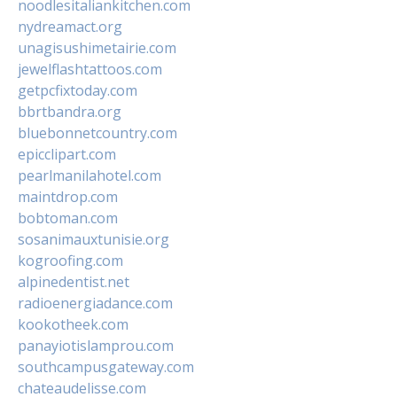
noodlesitaliankitchen.com
nydreamact.org
unagisushimetairie.com
jewelflashtattoos.com
getpcfixtoday.com
bbrtbandra.org
bluebonnetcountry.com
epicclipart.com
pearlmanilahotel.com
maintdrop.com
bobtoman.com
sosanimauxtunisie.org
kogroofing.com
alpinedentist.net
radioenergiadance.com
kookotheek.com
panayiotislamprou.com
southcampusgateway.com
chateaudelisse.com