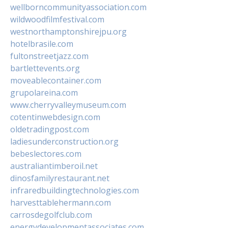
wellborncommunityassociation.com
wildwoodfilmfestival.com
westnorthamptonshirejpu.org
hotelbrasile.com
fultonstreetjazz.com
bartlettevents.org
moveablecontainer.com
grupolareina.com
www.cherryvalleymuseum.com
cotentinwebdesign.com
oldetradingpost.com
ladiesunderconstruction.org
bebeslectores.com
australiantimberoil.net
dinosfamilyrestaurant.net
infraredbuildingtechnologies.com
harvesttablehermann.com
carrosdegolfclub.com
energydevelopmentassociates.com