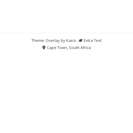
Theme: Overlay by
Kaira
.
Extra Text
Cape Town, South Africa