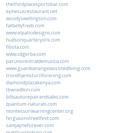
thethirdplacesportsbar.com
ephesusrestaurant.net
woodyswellington.com
fatbellyfreds.com
www.elpatiodesigns.com
hudsonquarteryork.com
fibota.com
www.cdgerba.com
parunocentraldemusica.com
www.guardianangelassistedliving.com
trondhjemsturnforening.com
diamondplazakenya.com
tbwredlion.com
billsautorepairandsales.com
quantum-naturals.com
montessorilearningcenter.org
fergusonstreetfest.com
samjayneforever.com
matthurstphoto.com