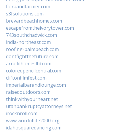
floraandfarmer.com
s3fsolutions.com
brevardbeachhomes.com
escapefromtheivorytower.com
743southchadwick.com
india-northeast.com
roofing-palmbeach.com
dontfightthefuture.com
arnoldhomesltd.com
coloredpencilcentral.com
cliftonfilmfest.com
imperialbarandlounge.com
raisedoutdoors.com
thinkwithyourheart.net
utahbankruptcyattorneys.net
irocknroll.com
www.wordoflife2000.org
idahosquaredancing.com