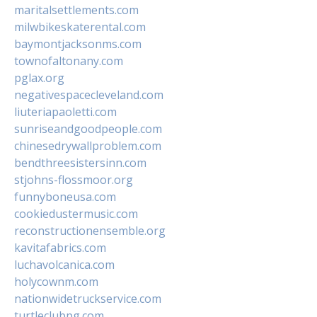
maritalsettlements.com
milwbikeskaterental.com
baymontjacksonms.com
townofaltonany.com
pglax.org
negativespacecleveland.com
liuteriapaoletti.com
sunriseandgoodpeople.com
chinesedrywallproblem.com
bendthreesistersinn.com
stjohns-flossmoor.org
funnyboneusa.com
cookiedustermusic.com
reconstructionensemble.org
kavitafabrics.com
luchavolcanica.com
holycownm.com
nationwidetruckservice.com
turtleclubpg.com