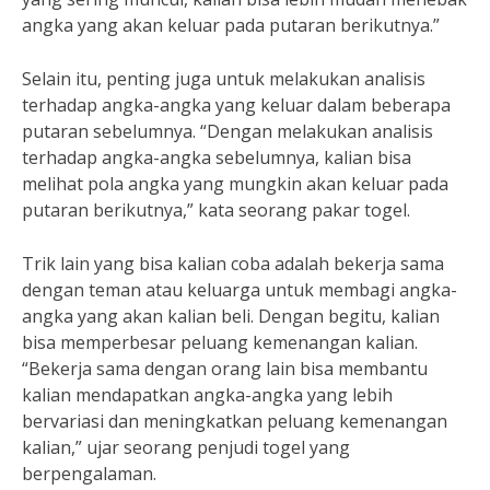
angka yang akan keluar pada putaran berikutnya.”
Selain itu, penting juga untuk melakukan analisis
terhadap angka-angka yang keluar dalam beberapa
putaran sebelumnya. “Dengan melakukan analisis
terhadap angka-angka sebelumnya, kalian bisa
melihat pola angka yang mungkin akan keluar pada
putaran berikutnya,” kata seorang pakar togel.
Trik lain yang bisa kalian coba adalah bekerja sama
dengan teman atau keluarga untuk membagi angka-
angka yang akan kalian beli. Dengan begitu, kalian
bisa memperbesar peluang kemenangan kalian.
“Bekerja sama dengan orang lain bisa membantu
kalian mendapatkan angka-angka yang lebih
bervariasi dan meningkatkan peluang kemenangan
kalian,” ujar seorang penjudi togel yang
berpengalaman.