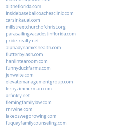
alltheflorida.com
insidebaseballcoachesclinic.com
carsinkauai.com
millstreetchurchofchrist.org
parasailingvacadestinflorida.com
pride-realty.net
alphadynamicshealth.com
flutterbylash.com
hanlintearoom.com
funnyduckfarms.com
jenwaite.com
elevatemanagementgroup.com
leroyzimmerman.com
drfinley.net
flemingfamilylaw.com
rnrwine.com
lakeoswegorowing.com
fuquayfamilycounseling.com