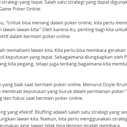
i strategi yang tepat. Salah satu strategi yang dapat diguna
Game Poker Online.
, “Untuk bisa menang dalam poker online, kita perlu memil
wan-lawan kita.” Oleh karena itu, penting bagi kita untu
tif dalam bermain poker online.
alah memahami lawan kita. Kita perlu bisa membaca gerakan
il keputusan yang tepat. Sebagaimana diungkapkan oleh P
ang kita pegang, tetapi juga tentang bagaimana kita memb
mosi yang baik saat bermain poker online. Menurut Doyle Bru
ita membuat keputusan yang buruk dalam permainan poker.”
ng dan fokus saat bermain poker online.
ffing yang efektif. Bluffing adalah salah satu strategi yang se
ngkan lawan kita. Namun, kita perlu menggunakan strateg
g digunakan agar lawan tidak bisa dengan mudah membaca