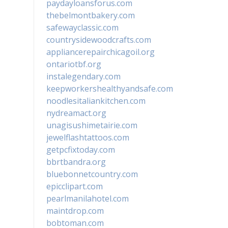
paydayloansforus.com
thebelmontbakery.com
safewayclassic.com
countrysidewoodcrafts.com
appliancerepairchicagoil.org
ontariotbf.org
instalegendary.com
keepworkershealthyandsafe.com
noodlesitaliankitchen.com
nydreamact.org
unagisushimetairie.com
jewelflashtattoos.com
getpcfixtoday.com
bbrtbandra.org
bluebonnetcountry.com
epicclipart.com
pearlmanilahotel.com
maintdrop.com
bobtoman.com