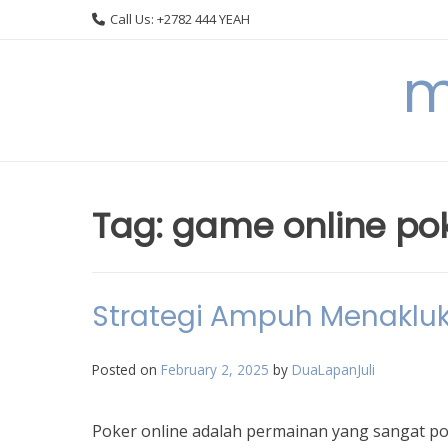
Skip
Call Us: +2782 444 YEAH
to
content
m
Tag:
game online po
Strategi Ampuh Menakluk
Posted on
February 2, 2025
by
DuaLapanJuli
Poker online adalah permainan yang sangat pop