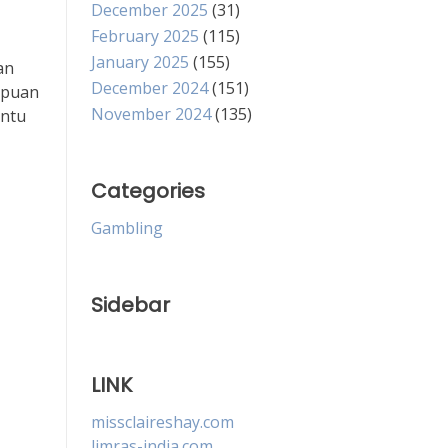
December 2025
(31)
February 2025
(115)
January 2025
(155)
an
December 2024
(151)
mpuan
November 2024
(135)
antu
Categories
Gambling
Sidebar
LINK
missclaireshay.com
limras-india.com