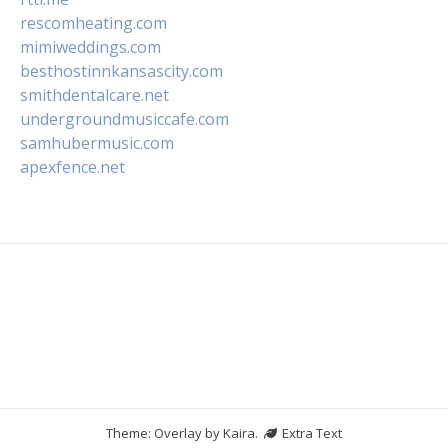
rescomheating.com
mimiweddings.com
besthostinnkansascity.com
smithdentalcare.net
undergroundmusiccafe.com
samhubermusic.com
apexfence.net
Theme: Overlay by
Kaira
.
Extra Text