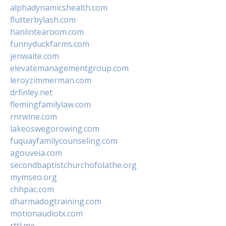
alphadynamicshealth.com
flutterbylash.com
hanlintearoom.com
funnyduckfarms.com
jenwaite.com
elevatemanagementgroup.com
leroyzimmerman.com
drfinley.net
flemingfamilylaw.com
rnrwine.com
lakeoswegorowing.com
fuquayfamilycounseling.com
agouveia.com
secondbaptistchurchofolathe.org
mymseo.org
chhpac.com
dharmadogtraining.com
motionaudiotx.com
rttl.me