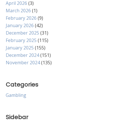
April 2026
(3)
March 2026
(1)
February 2026
(9)
January 2026
(42)
December 2025
(31)
February 2025
(115)
January 2025
(155)
December 2024
(151)
November 2024
(135)
Categories
Gambling
Sidebar