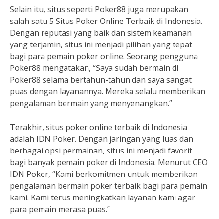
Selain itu, situs seperti Poker88 juga merupakan
salah satu 5 Situs Poker Online Terbaik di Indonesia.
Dengan reputasi yang baik dan sistem keamanan
yang terjamin, situs ini menjadi pilihan yang tepat
bagi para pemain poker online. Seorang pengguna
Poker88 mengatakan, “Saya sudah bermain di
Poker88 selama bertahun-tahun dan saya sangat
puas dengan layanannya. Mereka selalu memberikan
pengalaman bermain yang menyenangkan.”
Terakhir, situs poker online terbaik di Indonesia
adalah IDN Poker. Dengan jaringan yang luas dan
berbagai opsi permainan, situs ini menjadi favorit
bagi banyak pemain poker di Indonesia. Menurut CEO
IDN Poker, “Kami berkomitmen untuk memberikan
pengalaman bermain poker terbaik bagi para pemain
kami. Kami terus meningkatkan layanan kami agar
para pemain merasa puas.”