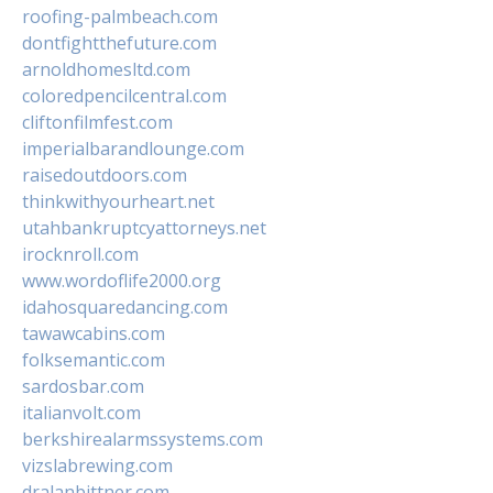
roofing-palmbeach.com
dontfightthefuture.com
arnoldhomesltd.com
coloredpencilcentral.com
cliftonfilmfest.com
imperialbarandlounge.com
raisedoutdoors.com
thinkwithyourheart.net
utahbankruptcyattorneys.net
irocknroll.com
www.wordoflife2000.org
idahosquaredancing.com
tawawcabins.com
folksemantic.com
sardosbar.com
italianvolt.com
berkshirealarmssystems.com
vizslabrewing.com
dralanbittner.com