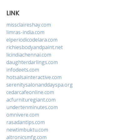
LINK
missclaireshay.com
limras-india.com
elperiodicodelara.com
richiesbodyandpaint.net
licindiachennai.com
daughterdarlings.com
infodeets.com
hotsalsainteractive.com
serenitysalonanddayspa.org
cedarcafeonline.com
acfurnituregiant.com
undertenminutes.com
omnivere.com
rasadantips.com
newtimbuktu.com
altronicsmfg.com