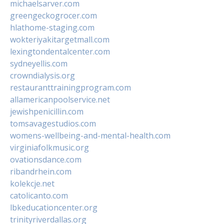
michaelsarver.com
greengeckogrocer.com
hlathome-staging.com
wokteriyakitargetmall.com
lexingtondentalcenter.com
sydneyellis.com
crowndialysis.org
restauranttrainingprogram.com
allamericanpoolservice.net
jewishpenicillin.com
tomsavagestudios.com
womens-wellbeing-and-mental-health.com
virginiafolkmusic.org
ovationsdance.com
ribandrhein.com
kolekcje.net
catolicanto.com
lbkeducationcenter.org
trinityriverdallas.org