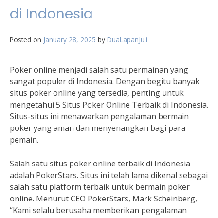
di Indonesia
Posted on
January 28, 2025
by
DuaLapanJuli
Poker online menjadi salah satu permainan yang
sangat populer di Indonesia. Dengan begitu banyak
situs poker online yang tersedia, penting untuk
mengetahui 5 Situs Poker Online Terbaik di Indonesia.
Situs-situs ini menawarkan pengalaman bermain
poker yang aman dan menyenangkan bagi para
pemain.
Salah satu situs poker online terbaik di Indonesia
adalah PokerStars. Situs ini telah lama dikenal sebagai
salah satu platform terbaik untuk bermain poker
online. Menurut CEO PokerStars, Mark Scheinberg,
“Kami selalu berusaha memberikan pengalaman