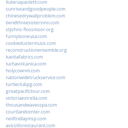
liuteriapaoletti.com
sunriseandgoodpeople.com
chinesedrywallproblem.com
bendthreesistersinn.com
stjohns-flossmoor.org
funnyboneusa.com
cookiedustermusic.com
reconstructionensemble.org
kavitafabrics.com
luchavolcanica.com
holycownm.com
nationwidetruckservice.com
turtleclubpg.com
greatpacifictour.com
victoriaestrella.com
thousandwavesspa.com
courtlandcenter.com
neilfindlaymsp.com
avicollisrestaurant.com