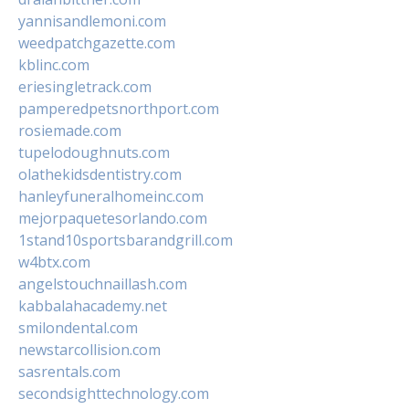
yannisandlemoni.com
weedpatchgazette.com
kblinc.com
eriesingletrack.com
pamperedpetsnorthport.com
rosiemade.com
tupelodoughnuts.com
olathekidsdentistry.com
hanleyfuneralhomeinc.com
mejorpaquetesorlando.com
1stand10sportsbarandgrill.com
w4btx.com
angelstouchnaillash.com
kabbalahacademy.net
smilondental.com
newstarcollision.com
sasrentals.com
secondsighttechnology.com