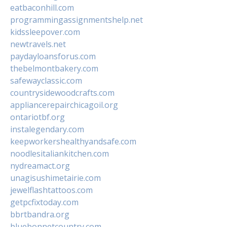
eatbaconhill.com
programmingassignmentshelp.net
kidssleepover.com
newtravels.net
paydayloansforus.com
thebelmontbakery.com
safewayclassic.com
countrysidewoodcrafts.com
appliancerepairchicagoil.org
ontariotbf.org
instalegendary.com
keepworkershealthyandsafe.com
noodlesitaliankitchen.com
nydreamact.org
unagisushimetairie.com
jewelflashtattoos.com
getpcfixtoday.com
bbrtbandra.org
bluebonnetcountry.com