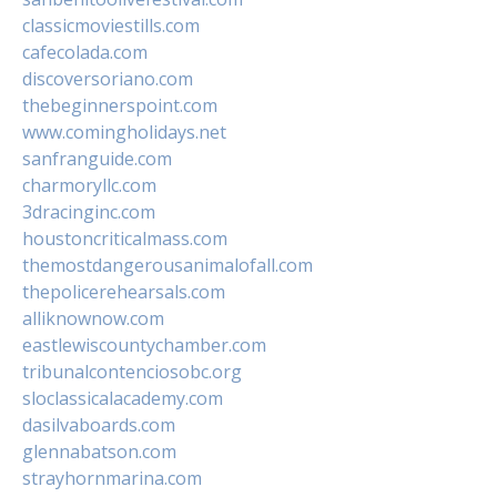
classicmoviestills.com
cafecolada.com
discoversoriano.com
thebeginnerspoint.com
www.comingholidays.net
sanfranguide.com
charmoryllc.com
3dracinginc.com
houstoncriticalmass.com
themostdangerousanimalofall.com
thepolicerehearsals.com
alliknownow.com
eastlewiscountychamber.com
tribunalcontenciosobc.org
sloclassicalacademy.com
dasilvaboards.com
glennabatson.com
strayhornmarina.com