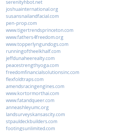
serenityhbot.net
joshuainternational.org
susansnailandfacial.com
pen-prop.com
www.tigertrendsprinceton.com
www.fathers4freedom.org
www.topperlyngundogs.com
runningoftheelkhalf.com
jeffdunaheerealty.com
peacestrengthyoga.com
freedomfinancialsolutionsinc.com
flexfoldtraps.com
amendsracingengines.com
www.kortormorthai.com
www.fatandqueer.com
anneashleyumc.org
landsurveyskansascity.com
stpauldeckbuilders.com
footingsunlimited.com