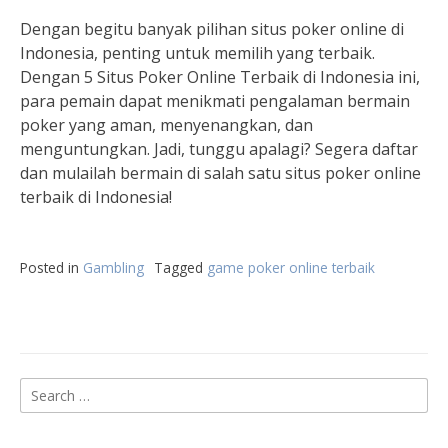
Dengan begitu banyak pilihan situs poker online di
Indonesia, penting untuk memilih yang terbaik.
Dengan 5 Situs Poker Online Terbaik di Indonesia ini,
para pemain dapat menikmati pengalaman bermain
poker yang aman, menyenangkan, dan
menguntungkan. Jadi, tunggu apalagi? Segera daftar
dan mulailah bermain di salah satu situs poker online
terbaik di Indonesia!
Posted in
Gambling
Tagged
game poker online terbaik
Search
for: