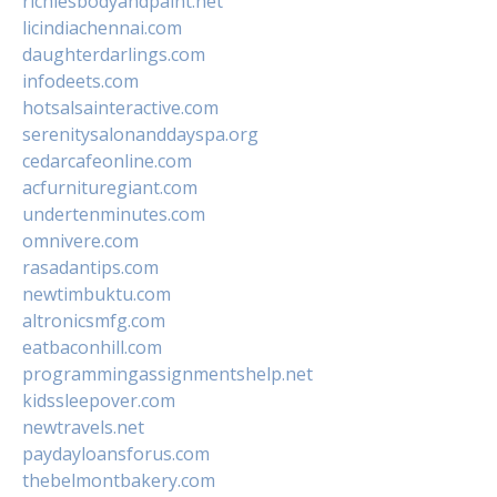
richiesbodyandpaint.net
licindiachennai.com
daughterdarlings.com
infodeets.com
hotsalsainteractive.com
serenitysalonanddayspa.org
cedarcafeonline.com
acfurnituregiant.com
undertenminutes.com
omnivere.com
rasadantips.com
newtimbuktu.com
altronicsmfg.com
eatbaconhill.com
programmingassignmentshelp.net
kidssleepover.com
newtravels.net
paydayloansforus.com
thebelmontbakery.com