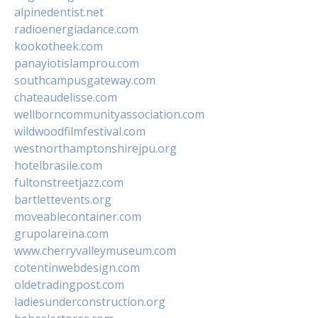
alpinedentist.net
radioenergiadance.com
kookotheek.com
panayiotislamprou.com
southcampusgateway.com
chateaudelisse.com
wellborncommunityassociation.com
wildwoodfilmfestival.com
westnorthamptonshirejpu.org
hotelbrasile.com
fultonstreetjazz.com
bartlettevents.org
moveablecontainer.com
grupolareina.com
www.cherryvalleymuseum.com
cotentinwebdesign.com
oldetradingpost.com
ladiesunderconstruction.org