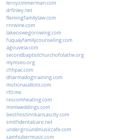
leroyzimmerman.com
drfinley.net
flemingfamilylaw.com
rnrwine.com
lakeoswegorowing.com
fuquayfamilycounseling.com
agouveia.com
secondbaptistchurchofolathe.org
mymseo.org
chhpac.com
dharmadogtraining.com
motionaudiotx.com
rttl.me
rescomheating.com
mimiweddings.com
besthostinnkansascity.com
smithdentalcare.net
undergroundmusiccafe.com
samhubermusic.com