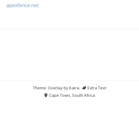
apexfence.net
Theme: Overlay by
Kaira
.
Extra Text
Cape Town, South Africa