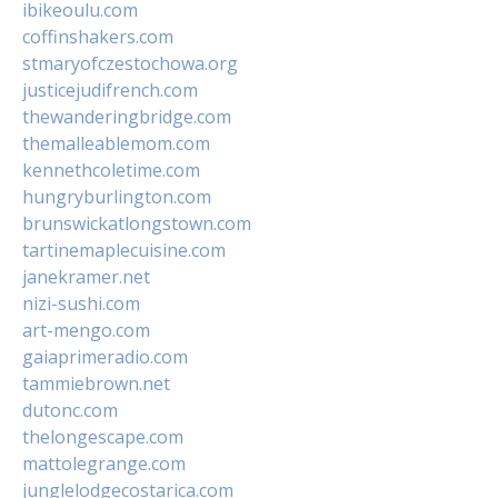
ibikeoulu.com
coffinshakers.com
stmaryofczestochowa.org
justicejudifrench.com
thewanderingbridge.com
themalleablemom.com
kennethcoletime.com
hungryburlington.com
brunswickatlongstown.com
tartinemaplecuisine.com
janekramer.net
nizi-sushi.com
art-mengo.com
gaiaprimeradio.com
tammiebrown.net
dutonc.com
thelongescape.com
mattolegrange.com
junglelodgecostarica.com