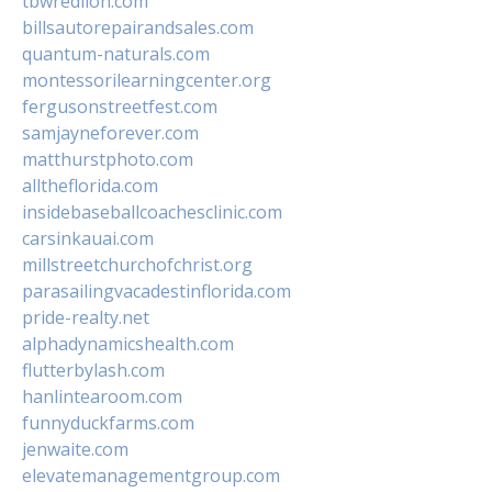
tbwredlion.com
billsautorepairandsales.com
quantum-naturals.com
montessorilearningcenter.org
fergusonstreetfest.com
samjayneforever.com
matthurstphoto.com
alltheflorida.com
insidebaseballcoachesclinic.com
carsinkauai.com
millstreetchurchofchrist.org
parasailingvacadestinflorida.com
pride-realty.net
alphadynamicshealth.com
flutterbylash.com
hanlintearoom.com
funnyduckfarms.com
jenwaite.com
elevatemanagementgroup.com