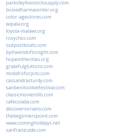
parksleylivestocksupply.com
boisedharmacenter.org
color-agestores.com
wipala.org
loyola-malawi.org
rosychicc.com
outpostboats.com
bytheendoftonight.com
hopeinthecities.org
gratefulgluttons.com
mobdroforpctv.com
cassandrasturdy.com
sanbenitoolivefestival.com
classicmoviestills.com
cafecolada.com
discoversoriano.com
thebeginnerspoint.com
www.comingholidays.net
sanfranguide.com