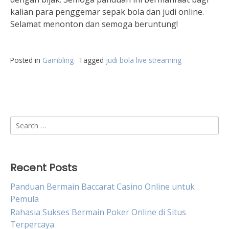
kalian para penggemar sepak bola dan judi online.
Selamat menonton dan semoga beruntung!
Posted in
Gambling
Tagged
judi bola live streaming
Search
for:
Recent Posts
Panduan Bermain Baccarat Casino Online untuk
Pemula
Rahasia Sukses Bermain Poker Online di Situs
Terpercaya