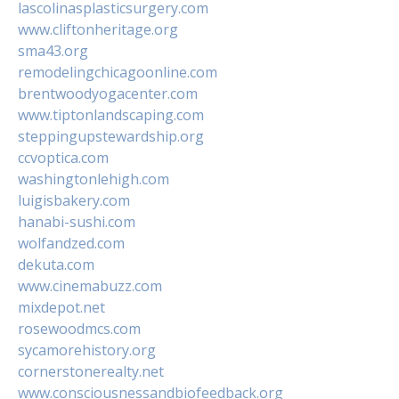
lascolinasplasticsurgery.com
www.cliftonheritage.org
sma43.org
remodelingchicagoonline.com
brentwoodyogacenter.com
www.tiptonlandscaping.com
steppingupstewardship.org
ccvoptica.com
washingtonlehigh.com
luigisbakery.com
hanabi-sushi.com
wolfandzed.com
dekuta.com
www.cinemabuzz.com
mixdepot.net
rosewoodmcs.com
sycamorehistory.org
cornerstonerealty.net
www.consciousnessandbiofeedback.org