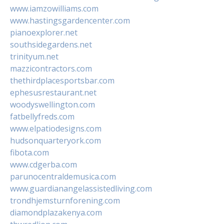
www.iamzowilliams.com
www.hastingsgardencenter.com
pianoexplorer.net
southsidegardens.net
trinityum.net
mazzicontractors.com
thethirdplacesportsbar.com
ephesusrestaurant.net
woodyswellington.com
fatbellyfreds.com
www.elpatiodesigns.com
hudsonquarteryork.com
fibota.com
www.cdgerba.com
parunocentraldemusica.com
www.guardianangelassistedliving.com
trondhjemsturnforening.com
diamondplazakenya.com