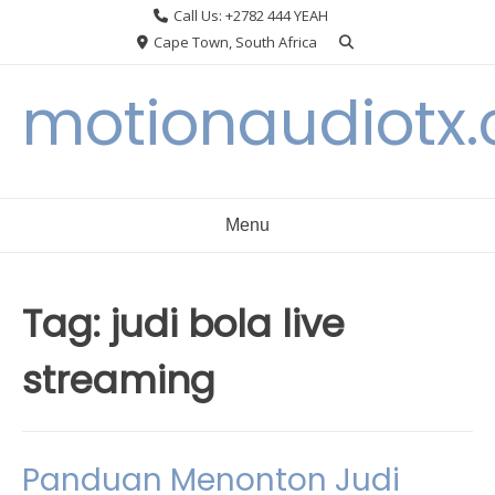
Skip
Call Us: +2782 444 YEAH
to
Cape Town, South Africa
content
motionaudiotx
Menu
Tag:
judi bola live
streaming
Panduan Menonton Judi