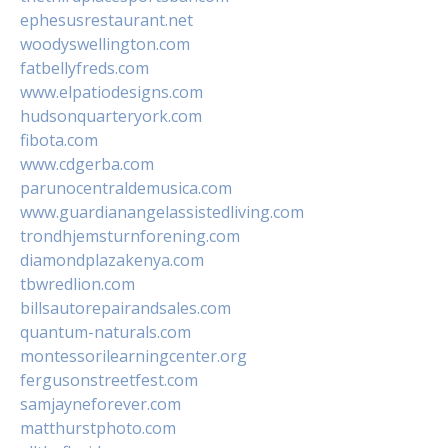
ephesusrestaurant.net
woodyswellington.com
fatbellyfreds.com
www.elpatiodesigns.com
hudsonquarteryork.com
fibota.com
www.cdgerba.com
parunocentraldemusica.com
www.guardianangelassistedliving.com
trondhjemsturnforening.com
diamondplazakenya.com
tbwredlion.com
billsautorepairandsales.com
quantum-naturals.com
montessorilearningcenter.org
fergusonstreetfest.com
samjayneforever.com
matthurstphoto.com