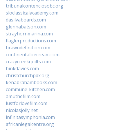
tribunalcontenciosobc.org
sloclassicalacademy.com
dasilvaboards.com
glennabatson.com
strayhornmarina.com
flaglerproductions.com
brawndefinition.com
continentalicecream.com
crazycreekquilts.com
binkdavies.com
christchurchpdx.org
kenabrahambooks.com
commune-kitchen.com
amuthefilm.com
lustforlovefilm.com
nicolasjolly.net
infinitasymphonia.com
africanlegalcentre.org