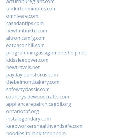
acfurnituregiant.com
undertenminutes.com
omnivere.com
rasadantips.com
newtimbuktu.com
altronicsmfg.com
eatbaconhill.com
programmingassignmentshelp.net
kidssleepover.com
newtravels.net
paydayloansforus.com
thebelmontbakery.com
safewayclassic.com
countrysidewoodcrafts.com
appliancerepairchicagoil.org
ontariotbf.org
instalegendary.com
keepworkershealthyandsafe.com
noodlesitaliankitchen.com