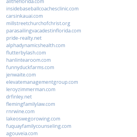
alltheflorida.com
insidebaseballcoachesclinic.com
carsinkauai.com
millstreetchurchofchrist.org
parasailingvacadestinflorida.com
pride-realty.net
alphadynamicshealth.com
flutterbylash.com
hanlintearoom.com
funnyduckfarms.com
jenwaite.com
elevatemanagementgroup.com
leroyzimmerman.com
drfinley.net
flemingfamilylaw.com
rnrwine.com
lakeoswegorowing.com
fuquayfamilycounseling.com
agouveia.com