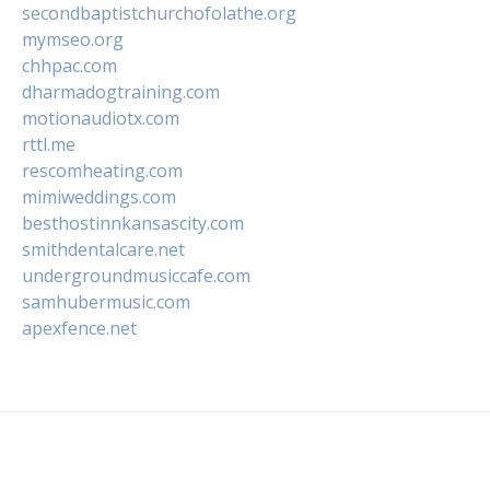
secondbaptistchurchofolathe.org
mymseo.org
chhpac.com
dharmadogtraining.com
motionaudiotx.com
rttl.me
rescomheating.com
mimiweddings.com
besthostinnkansascity.com
smithdentalcare.net
undergroundmusiccafe.com
samhubermusic.com
apexfence.net