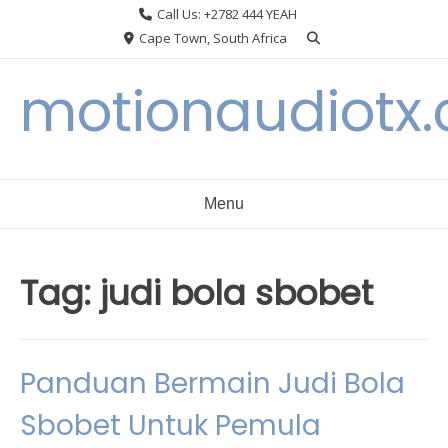
Skip
Call Us: +2782 444 YEAH
to
Cape Town, South Africa
content
motionaudiotx
Menu
Tag:
judi bola sbobet
Panduan Bermain Judi Bola
Sbobet Untuk Pemula