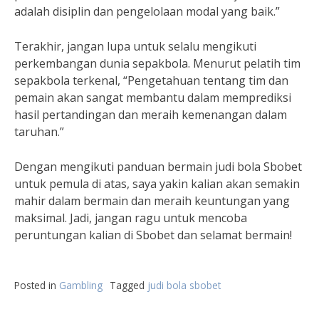
adalah disiplin dan pengelolaan modal yang baik.”
Terakhir, jangan lupa untuk selalu mengikuti
perkembangan dunia sepakbola. Menurut pelatih tim
sepakbola terkenal, “Pengetahuan tentang tim dan
pemain akan sangat membantu dalam memprediksi
hasil pertandingan dan meraih kemenangan dalam
taruhan.”
Dengan mengikuti panduan bermain judi bola Sbobet
untuk pemula di atas, saya yakin kalian akan semakin
mahir dalam bermain dan meraih keuntungan yang
maksimal. Jadi, jangan ragu untuk mencoba
peruntungan kalian di Sbobet dan selamat bermain!
Posted in
Gambling
Tagged
judi bola sbobet