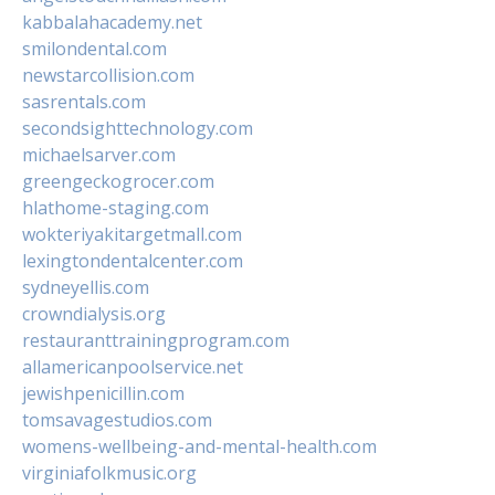
kabbalahacademy.net
smilondental.com
newstarcollision.com
sasrentals.com
secondsighttechnology.com
michaelsarver.com
greengeckogrocer.com
hlathome-staging.com
wokteriyakitargetmall.com
lexingtondentalcenter.com
sydneyellis.com
crowndialysis.org
restauranttrainingprogram.com
allamericanpoolservice.net
jewishpenicillin.com
tomsavagestudios.com
womens-wellbeing-and-mental-health.com
virginiafolkmusic.org