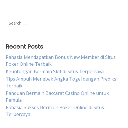
Search
for:
Recent Posts
Rahasia Mendapatkan Bonus New Member di Situs
Poker Online Terbaik
Keuntungan Bermain Slot di Situs Terpercaya
Tips Ampuh Menebak Angka Togel dengan Prediksi
Terbaik
Panduan Bermain Baccarat Casino Online untuk
Pemula
Rahasia Sukses Bermain Poker Online di Situs
Terpercaya