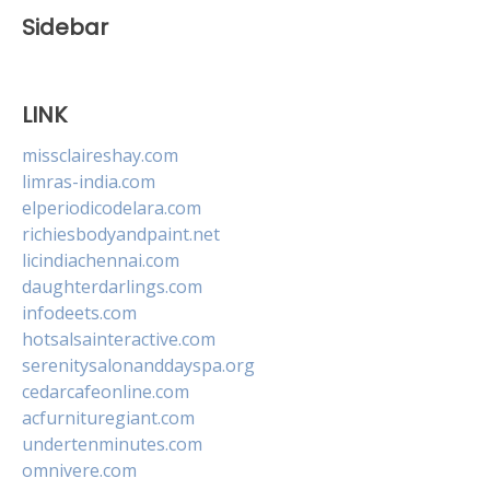
Sidebar
LINK
missclaireshay.com
limras-india.com
elperiodicodelara.com
richiesbodyandpaint.net
licindiachennai.com
daughterdarlings.com
infodeets.com
hotsalsainteractive.com
serenitysalonanddayspa.org
cedarcafeonline.com
acfurnituregiant.com
undertenminutes.com
omnivere.com