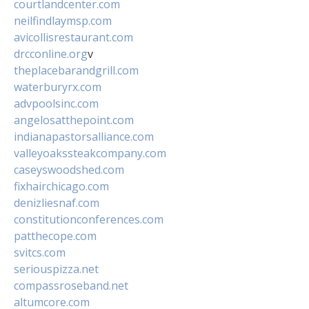
courtlandcenter.com
neilfindlaymsp.com
avicollisrestaurant.com
drcconline.org
v
theplacebarandgrill.com
waterburyrx.com
advpoolsinc.com
angelosatthepoint.com
indianapastorsalliance.com
valleyoakssteakcompany.com
caseyswoodshed.com
fixhairchicago.com
denizliesnaf.com
constitutionconferences.com
patthecope.com
svitcs.com
seriouspizza.net
compassroseband.net
altumcore.com