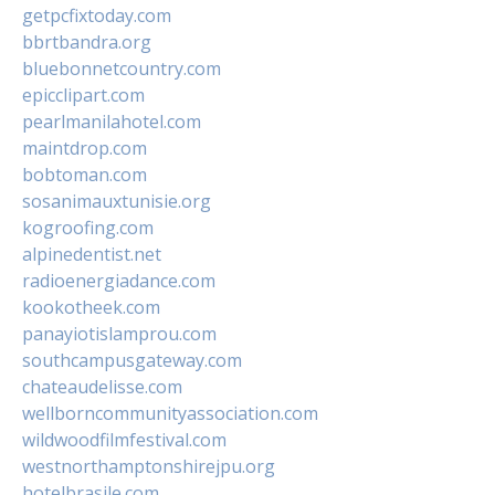
getpcfixtoday.com
bbrtbandra.org
bluebonnetcountry.com
epicclipart.com
pearlmanilahotel.com
maintdrop.com
bobtoman.com
sosanimauxtunisie.org
kogroofing.com
alpinedentist.net
radioenergiadance.com
kookotheek.com
panayiotislamprou.com
southcampusgateway.com
chateaudelisse.com
wellborncommunityassociation.com
wildwoodfilmfestival.com
westnorthamptonshirejpu.org
hotelbrasile.com