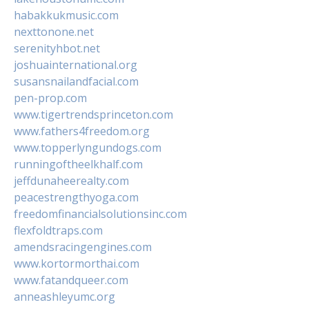
habakkukmusic.com
nexttonone.net
serenityhbot.net
joshuainternational.org
susansnailandfacial.com
pen-prop.com
www.tigertrendsprinceton.com
www.fathers4freedom.org
www.topperlyngundogs.com
runningoftheelkhalf.com
jeffdunaheerealty.com
peacestrengthyoga.com
freedomfinancialsolutionsinc.com
flexfoldtraps.com
amendsracingengines.com
www.kortormorthai.com
www.fatandqueer.com
anneashleyumc.org