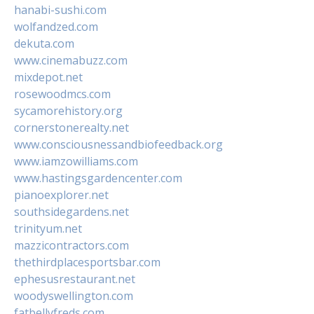
hanabi-sushi.com
wolfandzed.com
dekuta.com
www.cinemabuzz.com
mixdepot.net
rosewoodmcs.com
sycamorehistory.org
cornerstonerealty.net
www.consciousnessandbiofeedback.org
www.iamzowilliams.com
www.hastingsgardencenter.com
pianoexplorer.net
southsidegardens.net
trinityum.net
mazzicontractors.com
thethirdplacesportsbar.com
ephesusrestaurant.net
woodyswellington.com
fatbellyfreds.com