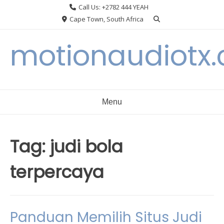
Skip
Call Us: +2782 444 YEAH
to
Cape Town, South Africa
content
motionaudiotx
Menu
Tag:
judi bola
terpercaya
Panduan Memilih Situs Judi