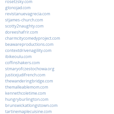
rosetzsky.com
glonojad.com
revistanuevagrecia.com
stjames-church.com
scotty2naughty.com
doreeshafrir.com
charmcitycomedyproject.com
beawareproductions.com
contextdrivenagility.com
ibikeoulu.com
coffinshakers.com
stmaryofczestochowa.org
justicejudifrench.com
thewanderingbridge.com
themalleablemom.com
kennethcoletime.com
hungryburlington.com
brunswickatlongstown.com
tartinemaplecuisine.com