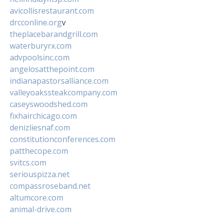
avicollisrestaurant.com
drcconline.org
v
theplacebarandgrill.com
waterburyrx.com
advpoolsinc.com
angelosatthepoint.com
indianapastorsalliance.com
valleyoakssteakcompany.com
caseyswoodshed.com
fixhairchicago.com
denizliesnaf.com
constitutionconferences.com
patthecope.com
svitcs.com
seriouspizza.net
compassroseband.net
altumcore.com
animal-drive.com