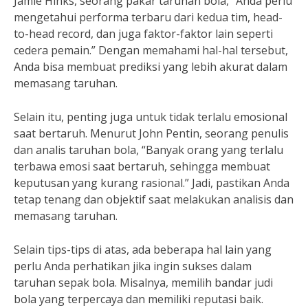
Jamie Hinks, seorang pakar taruhan bola, “Anda perlu
mengetahui performa terbaru dari kedua tim, head-
to-head record, dan juga faktor-faktor lain seperti
cedera pemain.” Dengan memahami hal-hal tersebut,
Anda bisa membuat prediksi yang lebih akurat dalam
memasang taruhan.
Selain itu, penting juga untuk tidak terlalu emosional
saat bertaruh. Menurut John Pentin, seorang penulis
dan analis taruhan bola, “Banyak orang yang terlalu
terbawa emosi saat bertaruh, sehingga membuat
keputusan yang kurang rasional.” Jadi, pastikan Anda
tetap tenang dan objektif saat melakukan analisis dan
memasang taruhan.
Selain tips-tips di atas, ada beberapa hal lain yang
perlu Anda perhatikan jika ingin sukses dalam
taruhan sepak bola. Misalnya, memilih bandar judi
bola yang terpercaya dan memiliki reputasi baik.