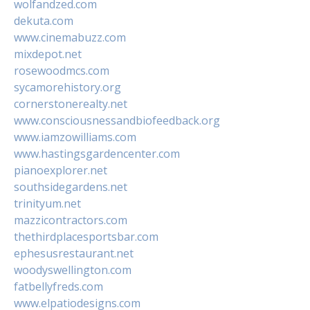
wolfandzed.com
dekuta.com
www.cinemabuzz.com
mixdepot.net
rosewoodmcs.com
sycamorehistory.org
cornerstonerealty.net
www.consciousnessandbiofeedback.org
www.iamzowilliams.com
www.hastingsgardencenter.com
pianoexplorer.net
southsidegardens.net
trinityum.net
mazzicontractors.com
thethirdplacesportsbar.com
ephesusrestaurant.net
woodyswellington.com
fatbellyfreds.com
www.elpatiodesigns.com