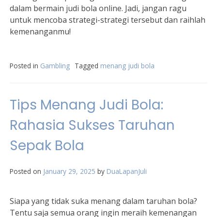
dalam bermain judi bola online. Jadi, jangan ragu
untuk mencoba strategi-strategi tersebut dan raihlah
kemenanganmu!
Posted in
Gambling
Tagged
menang judi bola
Tips Menang Judi Bola:
Rahasia Sukses Taruhan
Sepak Bola
Posted on
January 29, 2025
by
DuaLapanJuli
Siapa yang tidak suka menang dalam taruhan bola?
Tentu saja semua orang ingin meraih kemenangan