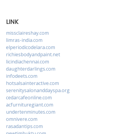
LINK
missclaireshay.com
limras-india.com
elperiodicodelara.com
richiesbodyandpaint.net
licindiachennai.com
daughterdarlings.com
infodeets.com
hotsalsainteractive.com
serenitysalonanddayspa.org
cedarcafeonline.com
acfurnituregiant.com
undertenminutes.com
omnivere.com
rasadantips.com
newtimbuktu.com