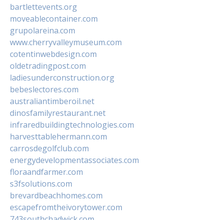
bartlettevents.org
moveablecontainer.com
grupolareina.com
www.cherryvalleymuseum.com
cotentinwebdesign.com
oldetradingpost.com
ladiesunderconstruction.org
bebeslectores.com
australiantimberoil.net
dinosfamilyrestaurant.net
infraredbuildingtechnologies.com
harvesttablehermann.com
carrosdegolfclub.com
energydevelopmentassociates.com
floraandfarmer.com
s3fsolutions.com
brevardbeachhomes.com
escapefromtheivorytower.com
743southchadwick.com