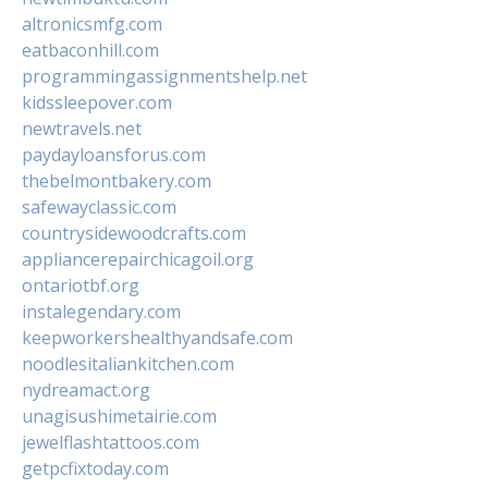
altronicsmfg.com
eatbaconhill.com
programmingassignmentshelp.net
kidssleepover.com
newtravels.net
paydayloansforus.com
thebelmontbakery.com
safewayclassic.com
countrysidewoodcrafts.com
appliancerepairchicagoil.org
ontariotbf.org
instalegendary.com
keepworkershealthyandsafe.com
noodlesitaliankitchen.com
nydreamact.org
unagisushimetairie.com
jewelflashtattoos.com
getpcfixtoday.com