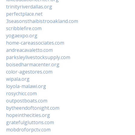
trinityriverdallas.org
perfectplace.net
3seasonsthaibistrooakland.com
scribblefire.com
yogaexpo.org
home-careassociates.com
andreacavaletto.com
parksleylivestocksupply.com
boisedharmacenter.org
color-agestores.com
wipala.org
loyola-malawi.org
rosychicc.com
outpostboats.com
bytheendoftonight.com
hopeinthecities.org
gratefulgluttons.com
mobdroforpctv.com