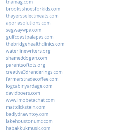
tnamag.com
brooksshoesforkids.com
thayersselectmeats.com
aporiasolutions.com
segwaywpa.com
gulfcoastpalapas.com
thebridgehealthclinics.com
waterlinewriters.org
shameddogan.com
parentsoftots.org
creative3drenderings.com
farmerstradecoffee.com
logcabinyardage.com
davidboers.com
www.imobetachat.com
mattdickstein.com
badlydrawntoy.com
lakehoustonumc.com
habakkukmusic.com