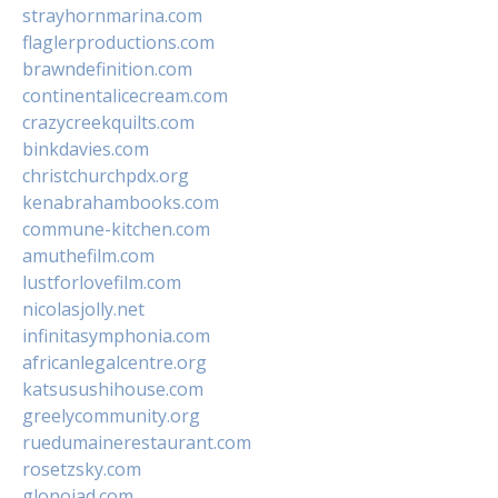
strayhornmarina.com
flaglerproductions.com
brawndefinition.com
continentalicecream.com
crazycreekquilts.com
binkdavies.com
christchurchpdx.org
kenabrahambooks.com
commune-kitchen.com
amuthefilm.com
lustforlovefilm.com
nicolasjolly.net
infinitasymphonia.com
africanlegalcentre.org
katsusushihouse.com
greelycommunity.org
ruedumainerestaurant.com
rosetzsky.com
glonojad.com