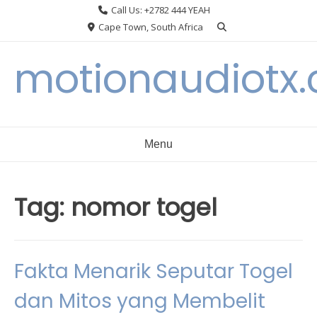
Skip
Call Us: +2782 444 YEAH
to
Cape Town, South Africa
content
motionaudiotx
Menu
Tag:
nomor togel
Fakta Menarik Seputar Togel
dan Mitos yang Membelit