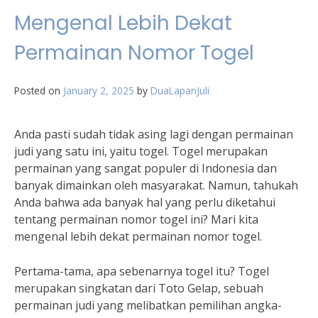
Mengenal Lebih Dekat
Permainan Nomor Togel
Posted on
January 2, 2025
by
DuaLapanJuli
Anda pasti sudah tidak asing lagi dengan permainan
judi yang satu ini, yaitu togel. Togel merupakan
permainan yang sangat populer di Indonesia dan
banyak dimainkan oleh masyarakat. Namun, tahukah
Anda bahwa ada banyak hal yang perlu diketahui
tentang permainan nomor togel ini? Mari kita
mengenal lebih dekat permainan nomor togel.
Pertama-tama, apa sebenarnya togel itu? Togel
merupakan singkatan dari Toto Gelap, sebuah
permainan judi yang melibatkan pemilihan angka-