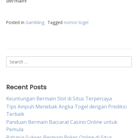
bermain!
Posted in
Gambling
Tagged
nomor togel
Search
for:
Recent Posts
Keuntungan Bermain Slot di Situs Terpercaya
Tips Ampuh Menebak Angka Togel dengan Prediksi
Terbaik
Panduan Bermain Baccarat Casino Online untuk
Pemula
Rahasia Sukses Bermain Poker Online di Situs