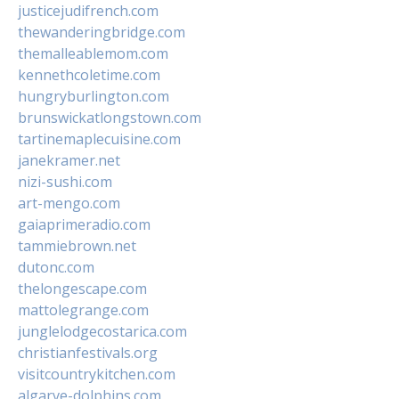
justicejudifrench.com
thewanderingbridge.com
themalleablemom.com
kennethcoletime.com
hungryburlington.com
brunswickatlongstown.com
tartinemaplecuisine.com
janekramer.net
nizi-sushi.com
art-mengo.com
gaiaprimeradio.com
tammiebrown.net
dutonc.com
thelongescape.com
mattolegrange.com
junglelodgecostarica.com
christianfestivals.org
visitcountrykitchen.com
algarve-dolphins.com