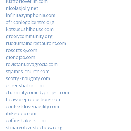
lustforlovefilm.com
nicolasjolly.net
infinitasymphonia.com
africanlegalcentre.org
katsusushihouse.com
greelycommunity.org
ruedumainerestaurant.com
rosetzsky.com
glonojad.com
revistanuevagrecia.com
stjames-church.com
scotty2naughty.com
doreeshafrir.com
charmcitycomedyproject.com
beawareproductions.com
contextdrivenagility.com
ibikeoulu.com
coffinshakers.com
stmaryofczestochowa.org