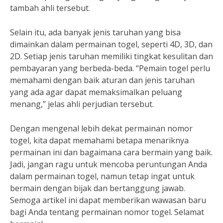
tambah ahli tersebut.
Selain itu, ada banyak jenis taruhan yang bisa
dimainkan dalam permainan togel, seperti 4D, 3D, dan
2D. Setiap jenis taruhan memiliki tingkat kesulitan dan
pembayaran yang berbeda-beda. “Pemain togel perlu
memahami dengan baik aturan dan jenis taruhan
yang ada agar dapat memaksimalkan peluang
menang,” jelas ahli perjudian tersebut.
Dengan mengenal lebih dekat permainan nomor
togel, kita dapat memahami betapa menariknya
permainan ini dan bagaimana cara bermain yang baik.
Jadi, jangan ragu untuk mencoba peruntungan Anda
dalam permainan togel, namun tetap ingat untuk
bermain dengan bijak dan bertanggung jawab.
Semoga artikel ini dapat memberikan wawasan baru
bagi Anda tentang permainan nomor togel. Selamat