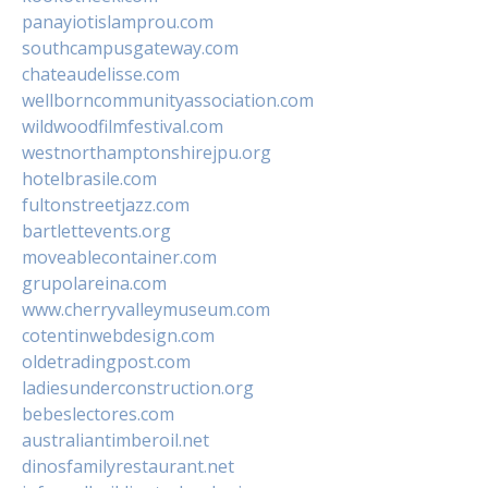
panayiotislamprou.com
southcampusgateway.com
chateaudelisse.com
wellborncommunityassociation.com
wildwoodfilmfestival.com
westnorthamptonshirejpu.org
hotelbrasile.com
fultonstreetjazz.com
bartlettevents.org
moveablecontainer.com
grupolareina.com
www.cherryvalleymuseum.com
cotentinwebdesign.com
oldetradingpost.com
ladiesunderconstruction.org
bebeslectores.com
australiantimberoil.net
dinosfamilyrestaurant.net