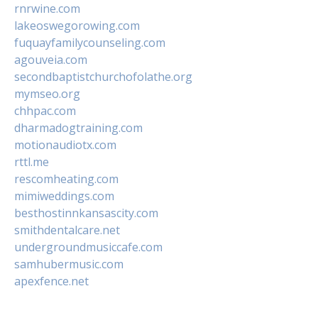
rnrwine.com
lakeoswegorowing.com
fuquayfamilycounseling.com
agouveia.com
secondbaptistchurchofolathe.org
mymseo.org
chhpac.com
dharmadogtraining.com
motionaudiotx.com
rttl.me
rescomheating.com
mimiweddings.com
besthostinnkansascity.com
smithdentalcare.net
undergroundmusiccafe.com
samhubermusic.com
apexfence.net