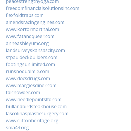
peacestrengthyoga.com
freedomfinancialsolutionsinc.com
flexfoldtraps.com
amendsracingengines.com
www.kortormorthai.com
www.fatandqueer.com
anneashleyumc.org
landsurveyskansascity.com
stpauldeckbuilders.com
footingsunlimited.com
runsnoqualmie.com
www.docsdrugs.com
www.margiesdiner.com
fdlchowder.com
www.needlepointsltd.com
bullandbirdsteakhouse.com
lascolinasplasticsurgery.com
www.cliftonheritage.org
sma43.org