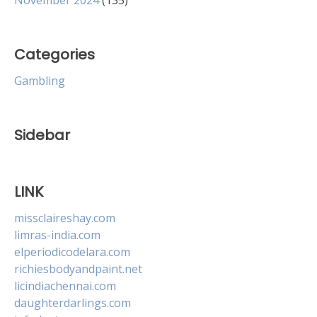
November 2024
(135)
Categories
Gambling
Sidebar
LINK
missclaireshay.com
limras-india.com
elperiodicodelara.com
richiesbodyandpaint.net
licindiachennai.com
daughterdarlings.com