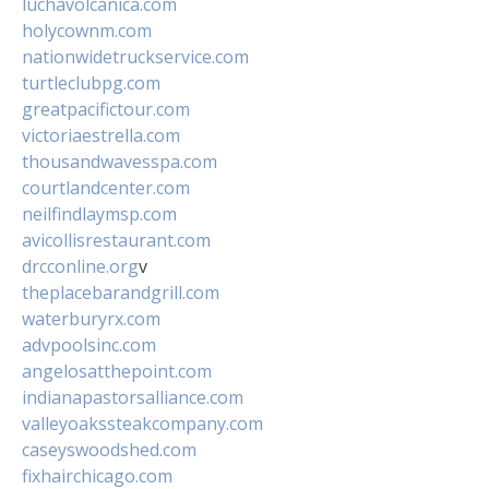
luchavolcanica.com
holycownm.com
nationwidetruckservice.com
turtleclubpg.com
greatpacifictour.com
victoriaestrella.com
thousandwavesspa.com
courtlandcenter.com
neilfindlaymsp.com
avicollisrestaurant.com
drcconline.org
v
theplacebarandgrill.com
waterburyrx.com
advpoolsinc.com
angelosatthepoint.com
indianapastorsalliance.com
valleyoakssteakcompany.com
caseyswoodshed.com
fixhairchicago.com