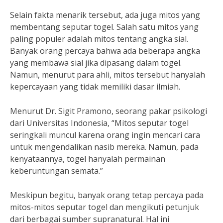
Selain fakta menarik tersebut, ada juga mitos yang
membentang seputar togel. Salah satu mitos yang
paling populer adalah mitos tentang angka sial.
Banyak orang percaya bahwa ada beberapa angka
yang membawa sial jika dipasang dalam togel.
Namun, menurut para ahli, mitos tersebut hanyalah
kepercayaan yang tidak memiliki dasar ilmiah.
Menurut Dr. Sigit Pramono, seorang pakar psikologi
dari Universitas Indonesia, “Mitos seputar togel
seringkali muncul karena orang ingin mencari cara
untuk mengendalikan nasib mereka. Namun, pada
kenyataannya, togel hanyalah permainan
keberuntungan semata.”
Meskipun begitu, banyak orang tetap percaya pada
mitos-mitos seputar togel dan mengikuti petunjuk
dari berbagai sumber supranatural. Hal ini