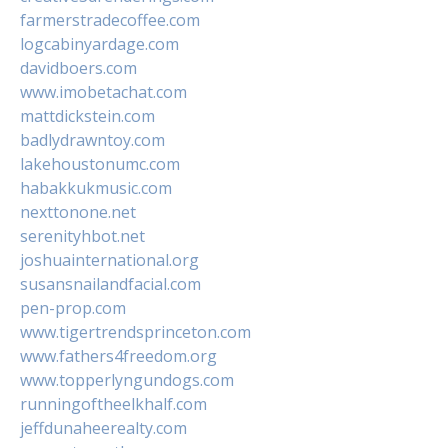
farmerstradecoffee.com
logcabinyardage.com
davidboers.com
www.imobetachat.com
mattdickstein.com
badlydrawntoy.com
lakehoustonumc.com
habakkukmusic.com
nexttonone.net
serenityhbot.net
joshuainternational.org
susansnailandfacial.com
pen-prop.com
www.tigertrendsprinceton.com
www.fathers4freedom.org
www.topperlyngundogs.com
runningoftheelkhalf.com
jeffdunaheerealty.com