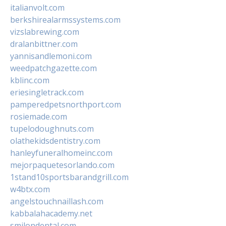
italianvolt.com
berkshirealarmssystems.com
vizslabrewing.com
dralanbittner.com
yannisandlemoni.com
weedpatchgazette.com
kblinc.com
eriesingletrack.com
pamperedpetsnorthport.com
rosiemade.com
tupelodoughnuts.com
olathekidsdentistry.com
hanleyfuneralhomeinc.com
mejorpaquetesorlando.com
1stand10sportsbarandgrill.com
w4btx.com
angelstouchnaillash.com
kabbalahacademy.net
smilondental.com