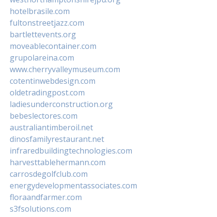
hotelbrasile.com
fultonstreetjazz.com
bartlettevents.org
moveablecontainer.com
grupolareina.com
www.cherryvalleymuseum.com
cotentinwebdesign.com
oldetradingpost.com
ladiesunderconstruction.org
bebeslectores.com
australiantimberoil.net
dinosfamilyrestaurant.net
infraredbuildingtechnologies.com
harvesttablehermann.com
carrosdegolfclub.com
energydevelopmentassociates.com
floraandfarmer.com
s3fsolutions.com