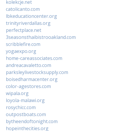
kolekcje.net
catolicanto.com
lbkeducationcenter.org
trinityriverdallas.org
perfectplace.net
3seasonsthaibistrooakland.com
scribblefire.com
yogaexpo.org
home-careassociates.com
andreacavaletto.com
parksleylivestocksupply.com
boisedharmacenter.org
color-agestores.com
wipala.org
loyola-malawi.org
rosychicc.com
outpostboats.com
bytheendoftonight.com
hopeinthecities.org