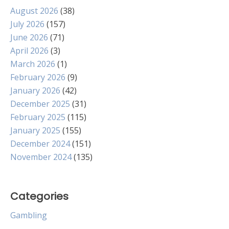
August 2026
(38)
July 2026
(157)
June 2026
(71)
April 2026
(3)
March 2026
(1)
February 2026
(9)
January 2026
(42)
December 2025
(31)
February 2025
(115)
January 2025
(155)
December 2024
(151)
November 2024
(135)
Categories
Gambling