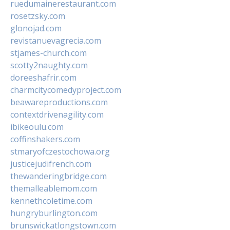
ruedumainerestaurant.com
rosetzsky.com
glonojad.com
revistanuevagrecia.com
stjames-church.com
scotty2naughty.com
doreeshafrir.com
charmcitycomedyproject.com
beawareproductions.com
contextdrivenagility.com
ibikeoulu.com
coffinshakers.com
stmaryofczestochowa.org
justicejudifrench.com
thewanderingbridge.com
themalleablemom.com
kennethcoletime.com
hungryburlington.com
brunswickatlongstown.com