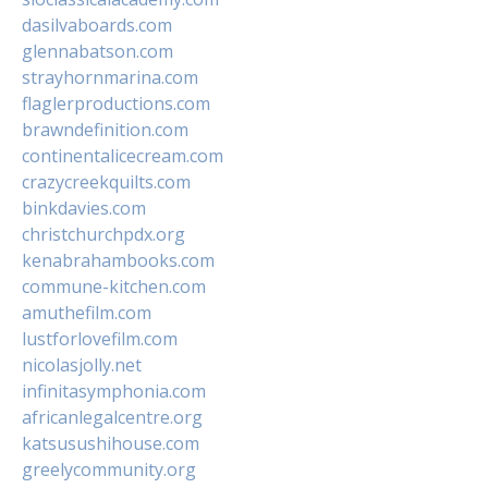
dasilvaboards.com
glennabatson.com
strayhornmarina.com
flaglerproductions.com
brawndefinition.com
continentalicecream.com
crazycreekquilts.com
binkdavies.com
christchurchpdx.org
kenabrahambooks.com
commune-kitchen.com
amuthefilm.com
lustforlovefilm.com
nicolasjolly.net
infinitasymphonia.com
africanlegalcentre.org
katsusushihouse.com
greelycommunity.org