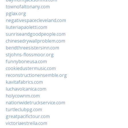
townofaltonany.com
pglax.org
negativespacecleveland.com
liuteriapaoletti.com
sunriseandgoodpeople.com
chinesedrywallproblem.com
bendthreesistersinn.com
stjohns-flossmoor.org
funnyboneusa.com
cookiedustermusic.com
reconstructionensemble.org
kavitafabrics.com
luchavolcanica.com
holycownm.com
nationwidetruckservice.com
turtleclubpg.com
greatpacifictour.com
victoriaestrella.com