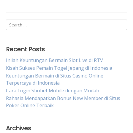
Search
for:
Recent Posts
Inilah Keuntungan Bermain Slot Live di RTV
Kisah Sukses Pemain Togel Jepang di Indonesia
Keuntungan Bermain di Situs Casino Online
Terpercaya di Indonesia
Cara Login Sbobet Mobile dengan Mudah
Rahasia Mendapatkan Bonus New Member di Situs
Poker Online Terbaik
Archives