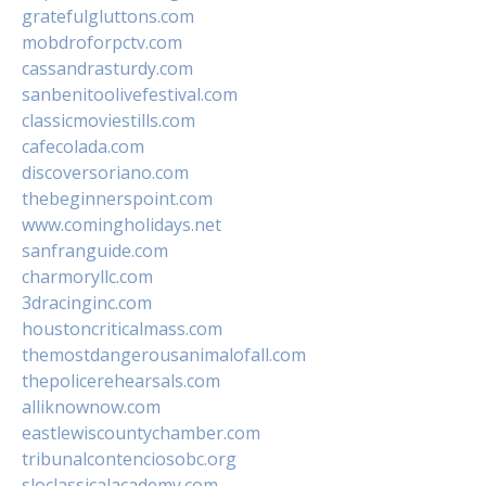
gratefulgluttons.com
mobdroforpctv.com
cassandrasturdy.com
sanbenitoolivefestival.com
classicmoviestills.com
cafecolada.com
discoversoriano.com
thebeginnerspoint.com
www.comingholidays.net
sanfranguide.com
charmoryllc.com
3dracinginc.com
houstoncriticalmass.com
themostdangerousanimalofall.com
thepolicerehearsals.com
alliknownow.com
eastlewiscountychamber.com
tribunalcontenciosobc.org
sloclassicalacademy.com