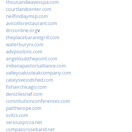
thousandwavesspa.com
courtlandcenter.com
neilfindlaymsp.com
avicollisrestaurant.com
drcconline.org
v
theplacebarandgrill.com
waterburyrx.com
advpoolsinc.com
angelosatthepoint.com
indianapastorsalliance.com
valleyoakssteakcompany.com
caseyswoodshed.com
fixhairchicago.com
denizliesnaf.com
constitutionconferences.com
patthecope.com
svitcs.com
seriouspizza.net
compassroseband.net