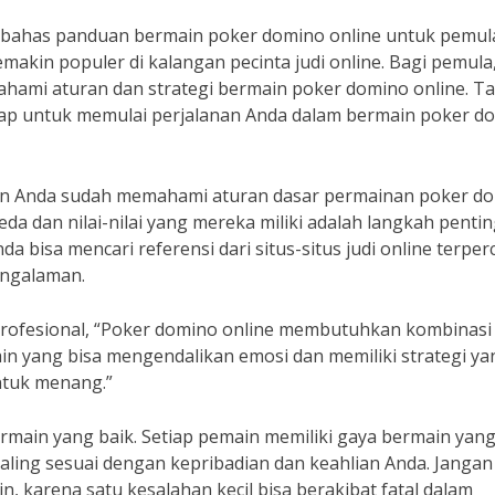
membahas panduan bermain poker domino online untuk pemul
akin populer di kalangan pecinta judi online. Bagi pemula
hami aturan dan strategi bermain poker domino online. Ta
ap untuk memulai perjalanan Anda dalam bermain poker d
kan Anda sudah memahami aturan dasar permainan poker d
a dan nilai-nilai yang mereka miliki adalah langkah penti
bisa mencari referensi dari situs-situs judi online terper
engalaman.
rofesional, “Poker domino online membutuhkan kombinasi
n yang bisa mengendalikan emosi dan memiliki strategi ya
ntuk menang.”
bermain yang baik. Setiap pemain memiliki gaya bermain yan
paling sesuai dengan kepribadian dan keahlian Anda. Jangan
n, karena satu kesalahan kecil bisa berakibat fatal dalam