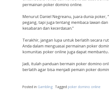
permainan poker domino online.
Menurut Daniel Negreanu, juara dunia poker, 
pegang, tapi juga tentang membaca lawan dan 
kesabaran dan kecerdasan.”
Terakhir, jangan lupa untuk berlatih secara r
Anda dalam menguasai permainan poker domin
komunitas poker online juga dapat membantu
Jadi, itulah panduan bermain poker domino on
berlatih agar bisa menjadi pemain poker domin
Posted in
Gambling
Tagged
poker domino online