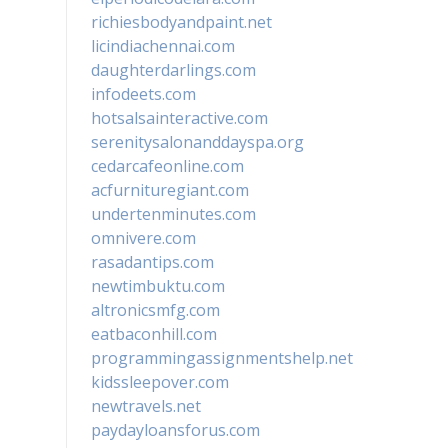
richiesbodyandpaint.net
licindiachennai.com
daughterdarlings.com
infodeets.com
hotsalsainteractive.com
serenitysalonanddayspa.org
cedarcafeonline.com
acfurnituregiant.com
undertenminutes.com
omnivere.com
rasadantips.com
newtimbuktu.com
altronicsmfg.com
eatbaconhill.com
programmingassignmentshelp.net
kidssleepover.com
newtravels.net
paydayloansforus.com