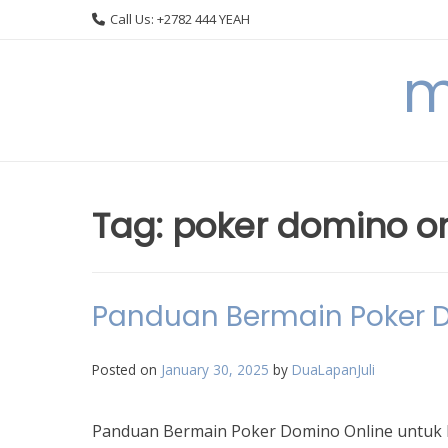
Skip
Call Us: +2782 444 YEAH
to
content
m
Tag:
poker domino on
Panduan Bermain Poker 
Posted on
January 30, 2025
by
DuaLapanJuli
Panduan Bermain Poker Domino Online untuk