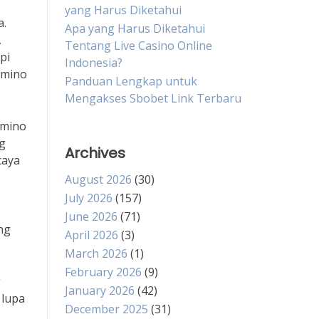
yang Harus Diketahui
a.
Apa yang Harus Diketahui
,
Tentang Live Casino Online
pi
Indonesia?
omino
Panduan Lengkap untuk
Mengakses Sbobet Link Terbaru
omino
ng
Archives
caya
August 2026
(30)
July 2026
(157)
June 2026
(71)
ng
April 2026
(3)
March 2026
(1)
February 2026
(9)
g
January 2026
(42)
 lupa
December 2025
(31)