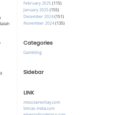
February 2025
(115)
January 2025
(155)
December 2024
(151)
a
November 2024
(135)
dalah
Categories
n
Gambling
Sidebar
l!
LINK
missclaireshay.com
limras-india.com
elperiodicodelara.com