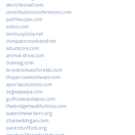
denizliesnaf.com
constitutionconferences.com
patthecope.com
svitcs.com
seriouspizza.net
compassroseband.net
altumcore.com
animal-drive.com
tnamag.com
brooksshoesforkids.com
thayersselectmeats.com
aporiasolutions.com
segwaywpa.com
gulfcoastpalapas.com
thebridgehealthclinics.com
waterlinewriters.org
shameddogan.com
parentsoftots.org