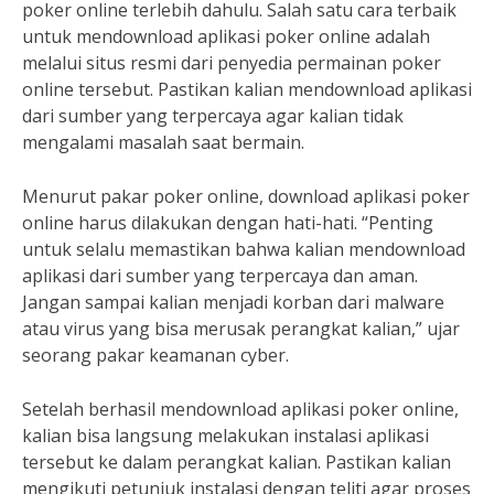
poker online terlebih dahulu. Salah satu cara terbaik
untuk mendownload aplikasi poker online adalah
melalui situs resmi dari penyedia permainan poker
online tersebut. Pastikan kalian mendownload aplikasi
dari sumber yang terpercaya agar kalian tidak
mengalami masalah saat bermain.
Menurut pakar poker online, download aplikasi poker
online harus dilakukan dengan hati-hati. “Penting
untuk selalu memastikan bahwa kalian mendownload
aplikasi dari sumber yang terpercaya dan aman.
Jangan sampai kalian menjadi korban dari malware
atau virus yang bisa merusak perangkat kalian,” ujar
seorang pakar keamanan cyber.
Setelah berhasil mendownload aplikasi poker online,
kalian bisa langsung melakukan instalasi aplikasi
tersebut ke dalam perangkat kalian. Pastikan kalian
mengikuti petunjuk instalasi dengan teliti agar proses