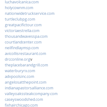
luchavolcanica.com
holycownm.com
nationwidetruckservice.com
turtleclubpg.com
greatpacifictour.com
victoriaestrella.com
thousandwavesspa.com
courtlandcenter.com
neilfindlaymsp.com
avicollisrestaurant.com
drcconline.org
v
theplacebarandgrill.com
waterburyrx.com
advpoolsinc.com
angelosatthepoint.com
indianapastorsalliance.com
valleyoakssteakcompany.com
caseyswoodshed.com
fixhairchicago.com