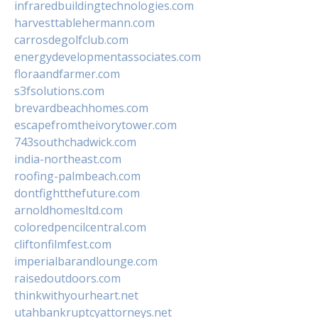
infraredbuildingtechnologies.com
harvesttablehermann.com
carrosdegolfclub.com
energydevelopmentassociates.com
floraandfarmer.com
s3fsolutions.com
brevardbeachhomes.com
escapefromtheivorytower.com
743southchadwick.com
india-northeast.com
roofing-palmbeach.com
dontfightthefuture.com
arnoldhomesltd.com
coloredpencilcentral.com
cliftonfilmfest.com
imperialbarandlounge.com
raisedoutdoors.com
thinkwithyourheart.net
utahbankruptcyattorneys.net