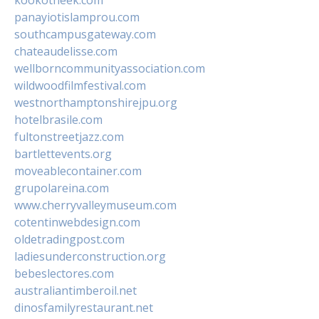
kookotheek.com
panayiotislamprou.com
southcampusgateway.com
chateaudelisse.com
wellborncommunityassociation.com
wildwoodfilmfestival.com
westnorthamptonshirejpu.org
hotelbrasile.com
fultonstreetjazz.com
bartlettevents.org
moveablecontainer.com
grupolareina.com
www.cherryvalleymuseum.com
cotentinwebdesign.com
oldetradingpost.com
ladiesunderconstruction.org
bebeslectores.com
australiantimberoil.net
dinosfamilyrestaurant.net