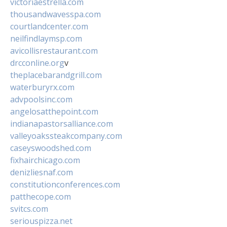
victoriaestrella.com
thousandwavesspa.com
courtlandcenter.com
neilfindlaymsp.com
avicollisrestaurant.com
drcconline.org
v
theplacebarandgrill.com
waterburyrx.com
advpoolsinc.com
angelosatthepoint.com
indianapastorsalliance.com
valleyoakssteakcompany.com
caseyswoodshed.com
fixhairchicago.com
denizliesnaf.com
constitutionconferences.com
patthecope.com
svitcs.com
seriouspizza.net