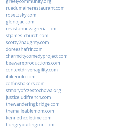
greelycommunity.org
ruedumainerestaurant.com
rosetzsky.com
glonojad.com
revistanuevagrecia.com
stjames-church.com
scotty2naughty.com
doreeshafrir.com
charmcitycomedyproject.com
beawareproductions.com
contextdrivenagility.com
ibikeoulu.com
coffinshakers.com
stmaryofczestochowa.org
justicejudifrench.com
thewanderingbridge.com
themalleablemom.com
kennethcoletime.com
hungryburlington.com