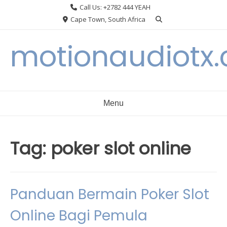
Skip
Call Us: +2782 444 YEAH
to
Cape Town, South Africa
content
motionaudiotx
Menu
Tag:
poker slot online
Panduan Bermain Poker Slot
Online Bagi Pemula