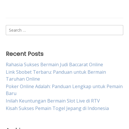
Search
for:
Recent Posts
Rahasia Sukses Bermain Judi Baccarat Online
Link Sbobet Terbaru: Panduan untuk Bermain
Taruhan Online
Poker Online Adalah: Panduan Lengkap untuk Pemain
Baru
Inilah Keuntungan Bermain Slot Live di RTV
Kisah Sukses Pemain Togel Jepang di Indonesia