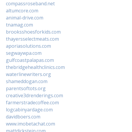
compassroseband.net
altumcore.com
animal-drive.com
tnamag.com
brooksshoesforkids.com
thayersselectmeats.com
aporiasolutions.com
segwaywpa.com
gulfcoastpalapas.com
thebridgehealthclinics.com
waterlinewriters.org
shameddogan.com
parentsoftots.org
creative3drenderings.com
farmerstradecoffee.com
logcabinyardage.com
davidboers.com
www.imobetachat.com
mattdickstein.com