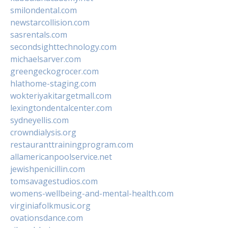
smilondental.com
newstarcollision.com
sasrentals.com
secondsighttechnology.com
michaelsarver.com
greengeckogrocer.com
hlathome-staging.com
wokteriyakitargetmall.com
lexingtondentalcenter.com
sydneyellis.com
crowndialysis.org
restauranttrainingprogram.com
allamericanpoolservice.net
jewishpenicillin.com
tomsavagestudios.com
womens-wellbeing-and-mental-health.com
virginiafolkmusic.org
ovationsdance.com