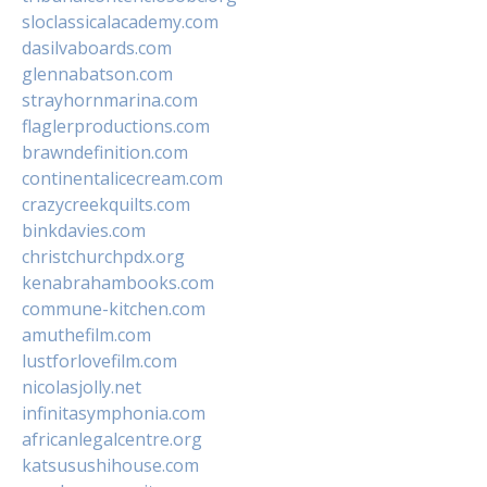
sloclassicalacademy.com
dasilvaboards.com
glennabatson.com
strayhornmarina.com
flaglerproductions.com
brawndefinition.com
continentalicecream.com
crazycreekquilts.com
binkdavies.com
christchurchpdx.org
kenabrahambooks.com
commune-kitchen.com
amuthefilm.com
lustforlovefilm.com
nicolasjolly.net
infinitasymphonia.com
africanlegalcentre.org
katsusushihouse.com