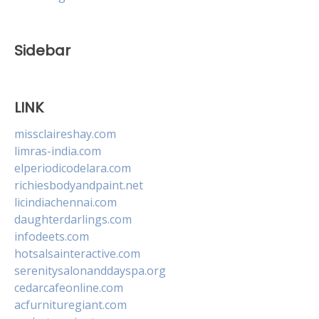
Sidebar
LINK
missclaireshay.com
limras-india.com
elperiodicodelara.com
richiesbodyandpaint.net
licindiachennai.com
daughterdarlings.com
infodeets.com
hotsalsainteractive.com
serenitysalonanddayspa.org
cedarcafeonline.com
acfurnituregiant.com