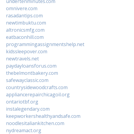
undertenminutes.com
omnivere.com
rasadantips.com
newtimbuktu.com
altronicsmfg.com
eatbaconhill.com
programmingassignmentshelp.net
kidssleepover.com
newtravels.net
paydayloansforus.com
thebelmontbakery.com
safewayclassic.com
countrysidewoodcrafts.com
appliancerepairchicagoil.org
ontariotbf.org
instalegendary.com
keepworkershealthyandsafe.com
noodlesitaliankitchen.com
nydreamact.org