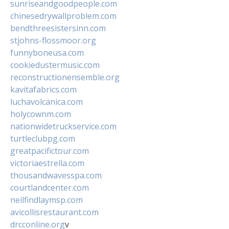
sunriseandgoodpeople.com
chinesedrywallproblem.com
bendthreesistersinn.com
stjohns-flossmoor.org
funnyboneusa.com
cookiedustermusic.com
reconstructionensemble.org
kavitafabrics.com
luchavolcanica.com
holycownm.com
nationwidetruckservice.com
turtleclubpg.com
greatpacifictour.com
victoriaestrella.com
thousandwavesspa.com
courtlandcenter.com
neilfindlaymsp.com
avicollisrestaurant.com
drcconline.org
v