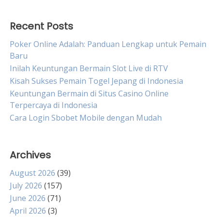
Recent Posts
Poker Online Adalah: Panduan Lengkap untuk Pemain
Baru
Inilah Keuntungan Bermain Slot Live di RTV
Kisah Sukses Pemain Togel Jepang di Indonesia
Keuntungan Bermain di Situs Casino Online
Terpercaya di Indonesia
Cara Login Sbobet Mobile dengan Mudah
Archives
August 2026
(39)
July 2026
(157)
June 2026
(71)
April 2026
(3)