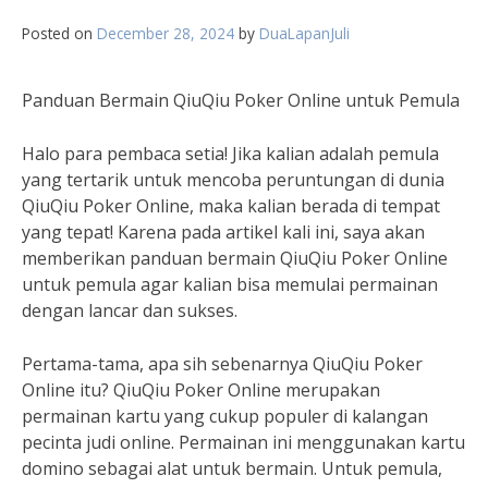
Posted on
December 28, 2024
by
DuaLapanJuli
Panduan Bermain QiuQiu Poker Online untuk Pemula
Halo para pembaca setia! Jika kalian adalah pemula
yang tertarik untuk mencoba peruntungan di dunia
QiuQiu Poker Online, maka kalian berada di tempat
yang tepat! Karena pada artikel kali ini, saya akan
memberikan panduan bermain QiuQiu Poker Online
untuk pemula agar kalian bisa memulai permainan
dengan lancar dan sukses.
Pertama-tama, apa sih sebenarnya QiuQiu Poker
Online itu? QiuQiu Poker Online merupakan
permainan kartu yang cukup populer di kalangan
pecinta judi online. Permainan ini menggunakan kartu
domino sebagai alat untuk bermain. Untuk pemula,