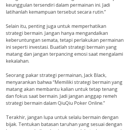
keunggulan tersendiri dalam permainan ini. Jadi
latihanlah kemampuan tersebut secara rutin.”
Selain itu, penting juga untuk memperhatikan
strategi bermain. Jangan hanya mengandalkan
keberuntungan semata, tetapi perlakukan permainan
ini seperti investasi. Buatlah strategi bermain yang
matang dan jangan terpancing emosi saat mengalami
kekalahan.
Seorang pakar strategi permainan, Jack Black,
menyarankan bahwa “Memiliki strategi bermain yang
matang akan membantu kalian untuk tetap tenang
dan fokus saat bermain. Jadi jangan anggap remeh
strategi bermain dalam QiuQiu Poker Online.”
Terakhir, jangan lupa untuk selalu bermain dengan
bijak. Tentukan batasan taruhan yang sesuai dengan