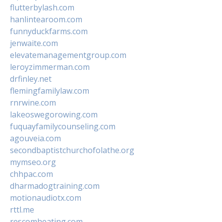
flutterbylash.com
hanlintearoom.com
funnyduckfarms.com
jenwaite.com
elevatemanagementgroup.com
leroyzimmerman.com
drfinley.net
flemingfamilylaw.com
rnrwine.com
lakeoswegorowing.com
fuquayfamilycounseling.com
agouveia.com
secondbaptistchurchofolathe.org
mymseo.org
chhpac.com
dharmadogtraining.com
motionaudiotx.com
rttl.me
rescomheating.com