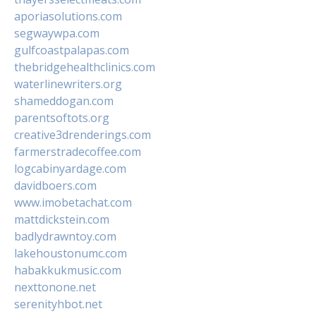
aporiasolutions.com
segwaywpa.com
gulfcoastpalapas.com
thebridgehealthclinics.com
waterlinewriters.org
shameddogan.com
parentsoftots.org
creative3drenderings.com
farmerstradecoffee.com
logcabinyardage.com
davidboers.com
www.imobetachat.com
mattdickstein.com
badlydrawntoy.com
lakehoustonumc.com
habakkukmusic.com
nexttonone.net
serenityhbot.net