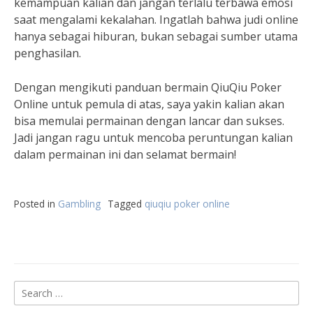
kemampuan kalian dan jangan terlalu terbawa emosi
saat mengalami kekalahan. Ingatlah bahwa judi online
hanya sebagai hiburan, bukan sebagai sumber utama
penghasilan.
Dengan mengikuti panduan bermain QiuQiu Poker
Online untuk pemula di atas, saya yakin kalian akan
bisa memulai permainan dengan lancar dan sukses.
Jadi jangan ragu untuk mencoba peruntungan kalian
dalam permainan ini dan selamat bermain!
Posted in
Gambling
Tagged
qiuqiu poker online
Search
for: