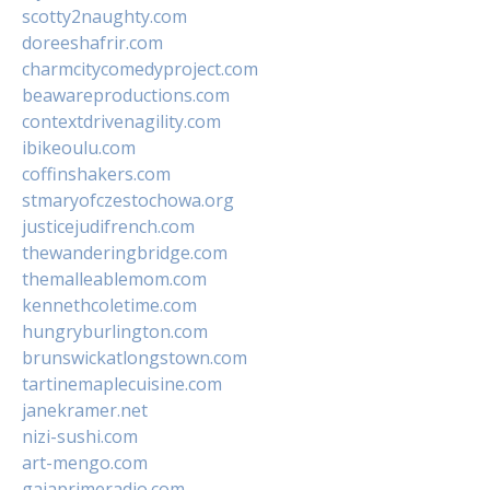
scotty2naughty.com
doreeshafrir.com
charmcitycomedyproject.com
beawareproductions.com
contextdrivenagility.com
ibikeoulu.com
coffinshakers.com
stmaryofczestochowa.org
justicejudifrench.com
thewanderingbridge.com
themalleablemom.com
kennethcoletime.com
hungryburlington.com
brunswickatlongstown.com
tartinemaplecuisine.com
janekramer.net
nizi-sushi.com
art-mengo.com
gaiaprimeradio.com