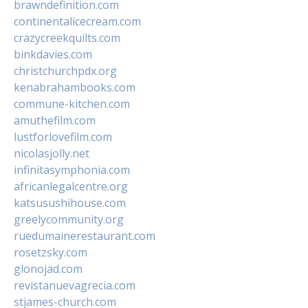
brawndefinition.com
continentalicecream.com
crazycreekquilts.com
binkdavies.com
christchurchpdx.org
kenabrahambooks.com
commune-kitchen.com
amuthefilm.com
lustforlovefilm.com
nicolasjolly.net
infinitasymphonia.com
africanlegalcentre.org
katsusushihouse.com
greelycommunity.org
ruedumainerestaurant.com
rosetzsky.com
glonojad.com
revistanuevagrecia.com
stjames-church.com