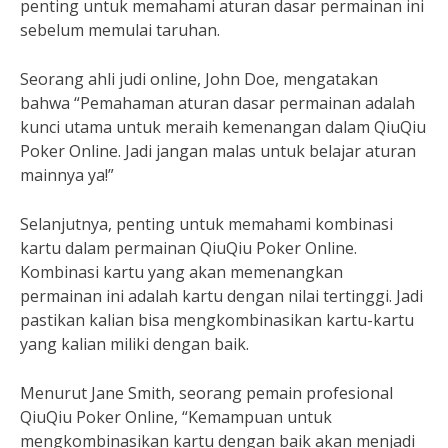
penting untuk memahami aturan dasar permainan ini
sebelum memulai taruhan.
Seorang ahli judi online, John Doe, mengatakan
bahwa “Pemahaman aturan dasar permainan adalah
kunci utama untuk meraih kemenangan dalam QiuQiu
Poker Online. Jadi jangan malas untuk belajar aturan
mainnya ya!”
Selanjutnya, penting untuk memahami kombinasi
kartu dalam permainan QiuQiu Poker Online.
Kombinasi kartu yang akan memenangkan
permainan ini adalah kartu dengan nilai tertinggi. Jadi
pastikan kalian bisa mengkombinasikan kartu-kartu
yang kalian miliki dengan baik.
Menurut Jane Smith, seorang pemain profesional
QiuQiu Poker Online, “Kemampuan untuk
mengkombinasikan kartu dengan baik akan menjadi