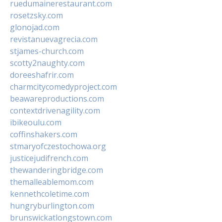
ruedumainerestaurant.com
rosetzsky.com
glonojad.com
revistanuevagrecia.com
stjames-church.com
scotty2naughty.com
doreeshafrir.com
charmcitycomedyproject.com
beawareproductions.com
contextdrivenagility.com
ibikeoulu.com
coffinshakers.com
stmaryofczestochowa.org
justicejudifrench.com
thewanderingbridge.com
themalleablemom.com
kennethcoletime.com
hungryburlington.com
brunswickatlongstown.com