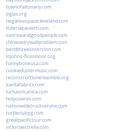
townofaltonany.com
pglax.org
negativespacecleveland.com
liuteriapaoletti.com
sunriseandgoodpeople.com
chinesedrywallproblem.com
bendthreesistersinn.com
stjohns-flossmoor.org
funnyboneusa.com
cookiedustermusic.com
reconstructionensemble.org
kavitafabrics.com
luchavolcanica.com
holycownm.com
nationwidetruckservice.com
turtleclubpg.com
greatpacifictour.com
victoriaestrella.com