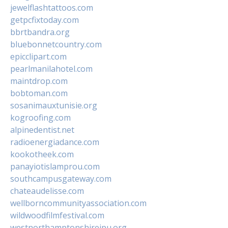
jewelflashtattoos.com
getpcfixtoday.com
bbrtbandra.org
bluebonnetcountry.com
epicclipart.com
pearlmanilahotel.com
maintdrop.com
bobtoman.com
sosanimauxtunisie.org
kogroofing.com
alpinedentist.net
radioenergiadance.com
kookotheek.com
panayiotislamprou.com
southcampusgateway.com
chateaudelisse.com
wellborncommunityassociation.com
wildwoodfilmfestival.com
westnorthamptonshirejpu.org