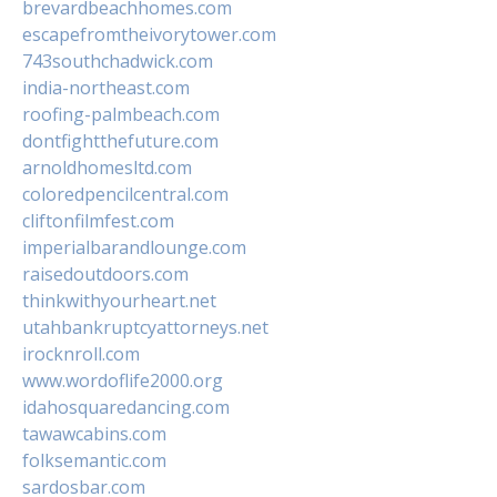
brevardbeachhomes.com
escapefromtheivorytower.com
743southchadwick.com
india-northeast.com
roofing-palmbeach.com
dontfightthefuture.com
arnoldhomesltd.com
coloredpencilcentral.com
cliftonfilmfest.com
imperialbarandlounge.com
raisedoutdoors.com
thinkwithyourheart.net
utahbankruptcyattorneys.net
irocknroll.com
www.wordoflife2000.org
idahosquaredancing.com
tawawcabins.com
folksemantic.com
sardosbar.com