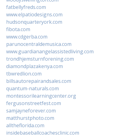
fatbellyfreds.com
www.elpatiodesigns.com
hudsonquarteryork.com
fibota.com
www.cdgerba.com
parunocentraldemusica.com
www.guardianangelassistedliving.com
trondhjemsturnforening.com
diamondplazakenya.com
tbwredlion.com
billsautorepairandsales.com
quantum-naturals.com
montessorilearningcenter.org
fergusonstreetfest.com
samjayneforever.com
matthurstphoto.com
alltheflorida.com
insidebaseballcoachesclinic.com