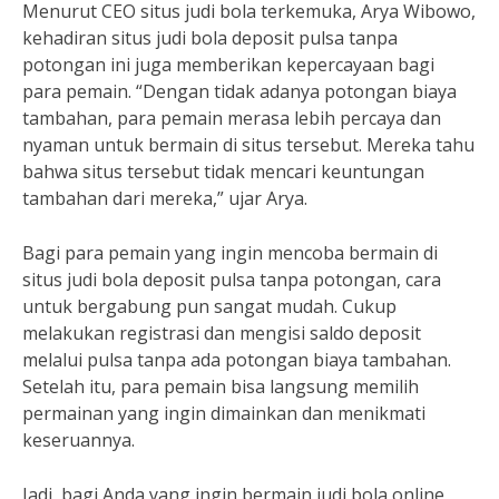
Menurut CEO situs judi bola terkemuka, Arya Wibowo,
kehadiran situs judi bola deposit pulsa tanpa
potongan ini juga memberikan kepercayaan bagi
para pemain. “Dengan tidak adanya potongan biaya
tambahan, para pemain merasa lebih percaya dan
nyaman untuk bermain di situs tersebut. Mereka tahu
bahwa situs tersebut tidak mencari keuntungan
tambahan dari mereka,” ujar Arya.
Bagi para pemain yang ingin mencoba bermain di
situs judi bola deposit pulsa tanpa potongan, cara
untuk bergabung pun sangat mudah. Cukup
melakukan registrasi dan mengisi saldo deposit
melalui pulsa tanpa ada potongan biaya tambahan.
Setelah itu, para pemain bisa langsung memilih
permainan yang ingin dimainkan dan menikmati
keseruannya.
Jadi, bagi Anda yang ingin bermain judi bola online