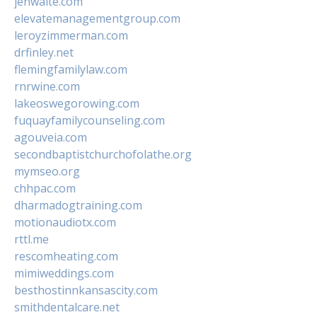
jenwaite.com
elevatemanagementgroup.com
leroyzimmerman.com
drfinley.net
flemingfamilylaw.com
rnrwine.com
lakeoswegorowing.com
fuquayfamilycounseling.com
agouveia.com
secondbaptistchurchofolathe.org
mymseo.org
chhpac.com
dharmadogtraining.com
motionaudiotx.com
rttl.me
rescomheating.com
mimiweddings.com
besthostinnkansascity.com
smithdentalcare.net