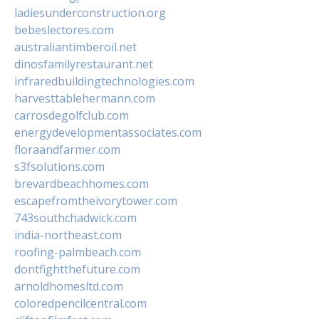
ladiesunderconstruction.org
bebeslectores.com
australiantimberoil.net
dinosfamilyrestaurant.net
infraredbuildingtechnologies.com
harvesttablehermann.com
carrosdegolfclub.com
energydevelopmentassociates.com
floraandfarmer.com
s3fsolutions.com
brevardbeachhomes.com
escapefromtheivorytower.com
743southchadwick.com
india-northeast.com
roofing-palmbeach.com
dontfightthefuture.com
arnoldhomesltd.com
coloredpencilcentral.com