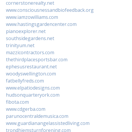
cornerstonerealty.net
www.consciousnessandbiofeedback.org
www.iamzowilliams.com
www.hastingsgardencenter.com
pianoexplorer.net
southsidegardens.net
trinityum.net
mazzicontractors.com
thethirdplacesportsbar.com
ephesusrestaurant.net
woodyswellington.com
fatbellyfreds.com
www.elpatiodesigns.com
hudsonquarteryork.com
fibota.com
www.cdgerba.com
parunocentraldemusica.com
www.guardianangelassistedliving.com
trondhjemsturnforening.com