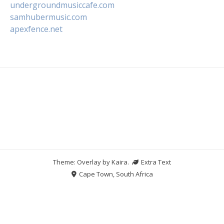
undergroundmusiccafe.com
samhubermusic.com
apexfence.net
Theme: Overlay by
Kaira
.
Extra Text
Cape Town, South Africa