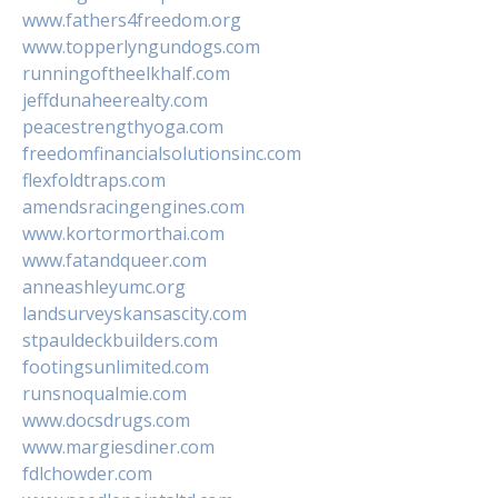
www.fathers4freedom.org
www.topperlyngundogs.com
runningoftheelkhalf.com
jeffdunaheerealty.com
peacestrengthyoga.com
freedomfinancialsolutionsinc.com
flexfoldtraps.com
amendsracingengines.com
www.kortormorthai.com
www.fatandqueer.com
anneashleyumc.org
landsurveyskansascity.com
stpauldeckbuilders.com
footingsunlimited.com
runsnoqualmie.com
www.docsdrugs.com
www.margiesdiner.com
fdlchowder.com