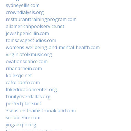
sydneyellis.com
crowndialysis.org
restauranttrainingprogram.com
allamericanpoolservice.net
jewishpenicillin.com
tomsavagestudios.com
womens-wellbeing-and-mental-health.com
virginiafolkmusic.org
ovationsdance.com
ribandrhein.com
kolekcje.net
catolicanto.com
lbkeducationcenter.org
trinityriverdallas.org
perfectplace.net
3seasonsthaibistrooakland.com
scribblefire.com
yogaexpo.org