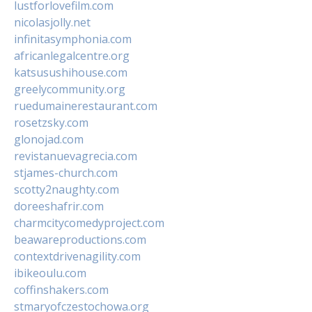
lustforlovefilm.com
nicolasjolly.net
infinitasymphonia.com
africanlegalcentre.org
katsusushihouse.com
greelycommunity.org
ruedumainerestaurant.com
rosetzsky.com
glonojad.com
revistanuevagrecia.com
stjames-church.com
scotty2naughty.com
doreeshafrir.com
charmcitycomedyproject.com
beawareproductions.com
contextdrivenagility.com
ibikeoulu.com
coffinshakers.com
stmaryofczestochowa.org