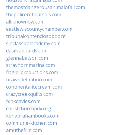
houstoncriticalmass.com
themostdangerousanimalofall.com
thepolicerehearsals.com
alliknownow.com
eastlewiscountychamber.com
tribunalcontenciosobc.org
sloclassicalacademy.com
dasilvaboards.com
glennabatson.com
strayhornmarina.com
flaglerproductions.com
brawndefinition.com
continentalicecream.com
crazycreekquilts.com
binkdavies.com
christchurchpdx.org
kenabrahambooks.com
commune-kitchen.com
amuthefilm.com