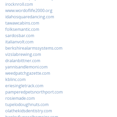
irocknroll.com
www.wordoflife2000.org
idahosquaredancing.com
tawawcabins.com
folksemantic.com
sardosbar.com
italianvolt.com
berkshirealarmssystems.com
vizslabrewing.com
dralanbittner.com
yannisandlemoni.com
weedpatchgazette.com
kblinc.com
eriesingletrack.com
pamperedpetsnorthport.com
rosiemade.com
tupelodoughnuts.com
olathekidsdentistry.com