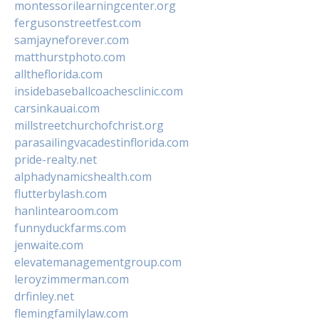
montessorilearningcenter.org
fergusonstreetfest.com
samjayneforever.com
matthurstphoto.com
alltheflorida.com
insidebaseballcoachesclinic.com
carsinkauai.com
millstreetchurchofchrist.org
parasailingvacadestinflorida.com
pride-realty.net
alphadynamicshealth.com
flutterbylash.com
hanlintearoom.com
funnyduckfarms.com
jenwaite.com
elevatemanagementgroup.com
leroyzimmerman.com
drfinley.net
flemingfamilylaw.com