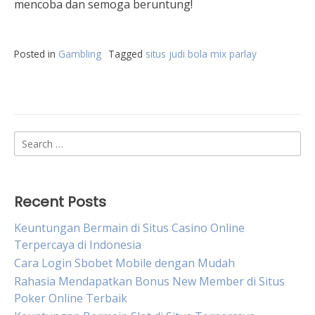
mencoba dan semoga beruntung!
Posted in
Gambling
Tagged
situs judi bola mix parlay
Search
for:
Recent Posts
Keuntungan Bermain di Situs Casino Online
Terpercaya di Indonesia
Cara Login Sbobet Mobile dengan Mudah
Rahasia Mendapatkan Bonus New Member di Situs
Poker Online Terbaik