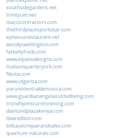
pianoexplorer.net
southsidegardens.net
trinityum.net
mazzicontractors.com
thethirdplacesportsbar.com
ephesusrestaurant.net
woodyswellington.com
fatbellyfreds.com
www.elpatiodesigns.com
hudsonquarteryork.com
fibota.com
www.cdgerba.com
parunocentraldemusica.com
www.guardianangelassistedliving.com
trondhjemsturnforening.com
diamondplazakenya.com
tbwredlion.com
billsautorepairandsales.com
quantum-naturals.com