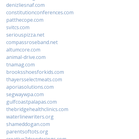
denizliesnaf.com
constitutionconferences.com
patthecope.com
svitcs.com
seriouspizza.net
compassroseband.net
altumcore.com
animal-drive.com
tnamag.com
brooksshoesforkids.com
thayersselectmeats.com
aporiasolutions.com
segwaywpa.com
gulfcoastpalapas.com
thebridgehealthclinics.com
waterlinewriters.org
shameddogan.com
parentsoftots.org