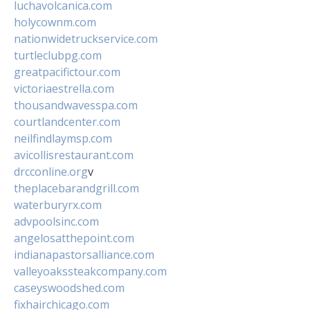
luchavolcanica.com
holycownm.com
nationwidetruckservice.com
turtleclubpg.com
greatpacifictour.com
victoriaestrella.com
thousandwavesspa.com
courtlandcenter.com
neilfindlaymsp.com
avicollisrestaurant.com
drcconline.org
v
theplacebarandgrill.com
waterburyrx.com
advpoolsinc.com
angelosatthepoint.com
indianapastorsalliance.com
valleyoakssteakcompany.com
caseyswoodshed.com
fixhairchicago.com