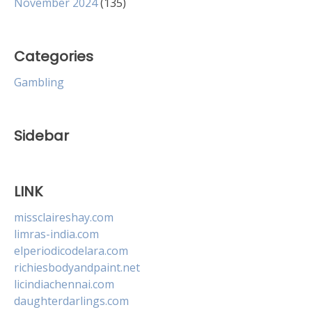
November 2024
(135)
Categories
Gambling
Sidebar
LINK
missclaireshay.com
limras-india.com
elperiodicodelara.com
richiesbodyandpaint.net
licindiachennai.com
daughterdarlings.com