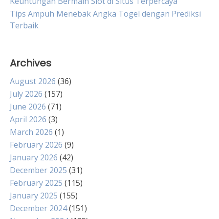
Keuntungan Bermain Slot di Situs Terpercaya
Tips Ampuh Menebak Angka Togel dengan Prediksi
Terbaik
Archives
August 2026
(36)
July 2026
(157)
June 2026
(71)
April 2026
(3)
March 2026
(1)
February 2026
(9)
January 2026
(42)
December 2025
(31)
February 2025
(115)
January 2025
(155)
December 2024
(151)