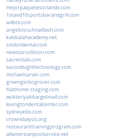
hanleyfuneralhomeinc.com
mejorpaquetesorlando.com
1stand10sportsbarandgrill.com
w4btx.com
angelstouchnaillash.com
kabbalahacademy.net
smilondental.com
newstarcollision.com
sasrentals.com
secondsighttechnology.com
michaelsarver.com
greengeckogrocer.com
hlathome-staging.com
wokteriyakitargetmall.com
lexingtondentalcenter.com
sydneyellis.com
crowndialysis.org
restauranttrainingprogram.com
allamericanpoolservice.net