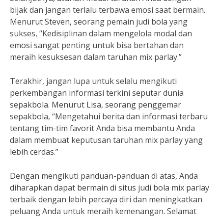
bijak dan jangan terlalu terbawa emosi saat bermain.
Menurut Steven, seorang pemain judi bola yang
sukses, “Kedisiplinan dalam mengelola modal dan
emosi sangat penting untuk bisa bertahan dan
meraih kesuksesan dalam taruhan mix parlay.”
Terakhir, jangan lupa untuk selalu mengikuti
perkembangan informasi terkini seputar dunia
sepakbola. Menurut Lisa, seorang penggemar
sepakbola, “Mengetahui berita dan informasi terbaru
tentang tim-tim favorit Anda bisa membantu Anda
dalam membuat keputusan taruhan mix parlay yang
lebih cerdas.”
Dengan mengikuti panduan-panduan di atas, Anda
diharapkan dapat bermain di situs judi bola mix parlay
terbaik dengan lebih percaya diri dan meningkatkan
peluang Anda untuk meraih kemenangan. Selamat