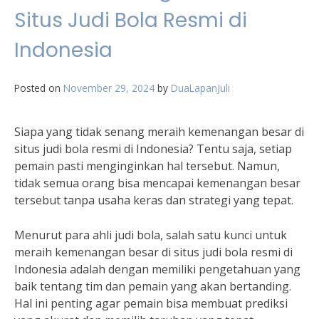
Situs Judi Bola Resmi di
Indonesia
Posted on
November 29, 2024
by
DuaLapanJuli
Siapa yang tidak senang meraih kemenangan besar di
situs judi bola resmi di Indonesia? Tentu saja, setiap
pemain pasti menginginkan hal tersebut. Namun,
tidak semua orang bisa mencapai kemenangan besar
tersebut tanpa usaha keras dan strategi yang tepat.
Menurut para ahli judi bola, salah satu kunci untuk
meraih kemenangan besar di situs judi bola resmi di
Indonesia adalah dengan memiliki pengetahuan yang
baik tentang tim dan pemain yang akan bertanding.
Hal ini penting agar pemain bisa membuat prediksi