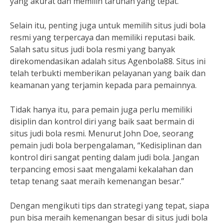
yang akurat dan memilih taruhan yang tepat.
Selain itu, penting juga untuk memilih situs judi bola
resmi yang terpercaya dan memiliki reputasi baik.
Salah satu situs judi bola resmi yang banyak
direkomendasikan adalah situs Agenbola88. Situs ini
telah terbukti memberikan pelayanan yang baik dan
keamanan yang terjamin kepada para pemainnya.
Tidak hanya itu, para pemain juga perlu memiliki
disiplin dan kontrol diri yang baik saat bermain di
situs judi bola resmi. Menurut John Doe, seorang
pemain judi bola berpengalaman, “Kedisiplinan dan
kontrol diri sangat penting dalam judi bola. Jangan
terpancing emosi saat mengalami kekalahan dan
tetap tenang saat meraih kemenangan besar.”
Dengan mengikuti tips dan strategi yang tepat, siapa
pun bisa meraih kemenangan besar di situs judi bola