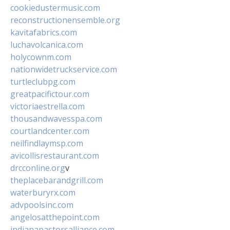
cookiedustermusic.com
reconstructionensemble.org
kavitafabrics.com
luchavolcanica.com
holycownm.com
nationwidetruckservice.com
turtleclubpg.com
greatpacifictour.com
victoriaestrella.com
thousandwavesspa.com
courtlandcenter.com
neilfindlaymsp.com
avicollisrestaurant.com
drcconline.org
v
theplacebarandgrill.com
waterburyrx.com
advpoolsinc.com
angelosatthepoint.com
indianapastorsalliance.com