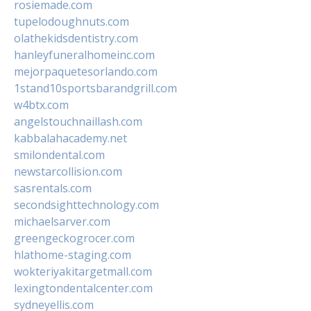
rosiemade.com
tupelodoughnuts.com
olathekidsdentistry.com
hanleyfuneralhomeinc.com
mejorpaquetesorlando.com
1stand10sportsbarandgrill.com
w4btx.com
angelstouchnaillash.com
kabbalahacademy.net
smilondental.com
newstarcollision.com
sasrentals.com
secondsighttechnology.com
michaelsarver.com
greengeckogrocer.com
hlathome-staging.com
wokteriyakitargetmall.com
lexingtondentalcenter.com
sydneyellis.com