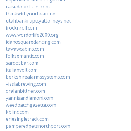
raisedoutdoors.com
thinkwithyourheart.net
utahbankruptcyattorneys.net
irocknroll.com
www.wordoflife2000.org
idahosquaredancing.com
tawawcabins.com
folksemantic.com
sardosbar.com
italianvolt.com
berkshirealarmssystems.com
vizslabrewing.com
dralanbittner.com
yannisandlemoni.com
weedpatchgazette.com
kblinc.com
eriesingletrack.com
pamperedpetsnorthport.com