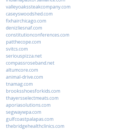
valleyoakssteakcompany.com
caseyswoodshed.com
fixhairchicago.com
denizliesnaf.com
constitutionconferences.com
patthecope.com
svitcs.com
seriouspizza.net
compassroseband.net
altumcore.com
animal-drive.com
tnamag.com
brooksshoesforkids.com
thayersselectmeats.com
aporiasolutions.com
segwaywpa.com
gulfcoastpalapas.com
thebridgehealthclinics.com