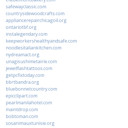
safewayclassic.com
countrysidewoodcrafts.com
appliancerepairchicagoil.org
ontariotbf.org
instalegendary.com
keepworkershealthyandsafe.com
noodlesitaliankitchen.com
nydreamact.org
unagisushimetairie.com
jewelflashtattoos.com
getpcfixtoday.com
bbrtbandra.org
bluebonnetcountry.com
epicclipart.com
pearlmanilahotel.com
maintdrop.com
bobtoman.com
sosanimauxtunisie.org