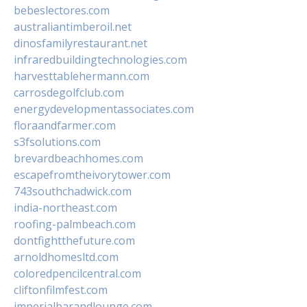
bebeslectores.com
australiantimberoil.net
dinosfamilyrestaurant.net
infraredbuildingtechnologies.com
harvesttablehermann.com
carrosdegolfclub.com
energydevelopmentassociates.com
floraandfarmer.com
s3fsolutions.com
brevardbeachhomes.com
escapefromtheivorytower.com
743southchadwick.com
india-northeast.com
roofing-palmbeach.com
dontfightthefuture.com
arnoldhomesltd.com
coloredpencilcentral.com
cliftonfilmfest.com
imperialbarandlounge.com