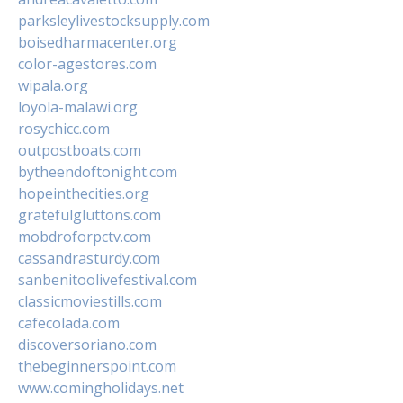
parksleylivestocksupply.com
boisedharmacenter.org
color-agestores.com
wipala.org
loyola-malawi.org
rosychicc.com
outpostboats.com
bytheendoftonight.com
hopeinthecities.org
gratefulgluttons.com
mobdroforpctv.com
cassandrasturdy.com
sanbenitoolivefestival.com
classicmoviestills.com
cafecolada.com
discoversoriano.com
thebeginnerspoint.com
www.comingholidays.net