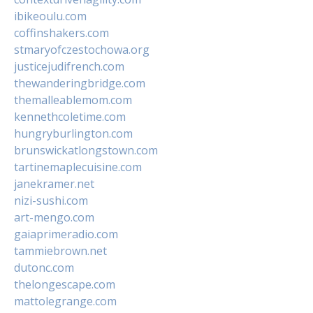
ibikeoulu.com
coffinshakers.com
stmaryofczestochowa.org
justicejudifrench.com
thewanderingbridge.com
themalleablemom.com
kennethcoletime.com
hungryburlington.com
brunswickatlongstown.com
tartinemaplecuisine.com
janekramer.net
nizi-sushi.com
art-mengo.com
gaiaprimeradio.com
tammiebrown.net
dutonc.com
thelongescape.com
mattolegrange.com