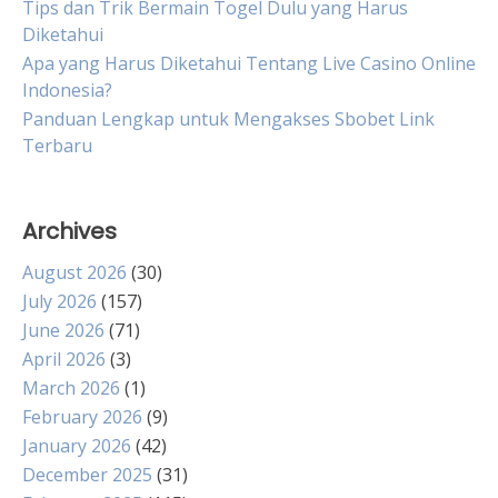
Tips dan Trik Bermain Togel Dulu yang Harus
Diketahui
Apa yang Harus Diketahui Tentang Live Casino Online
Indonesia?
Panduan Lengkap untuk Mengakses Sbobet Link
Terbaru
Archives
August 2026
(30)
July 2026
(157)
June 2026
(71)
April 2026
(3)
March 2026
(1)
February 2026
(9)
January 2026
(42)
December 2025
(31)