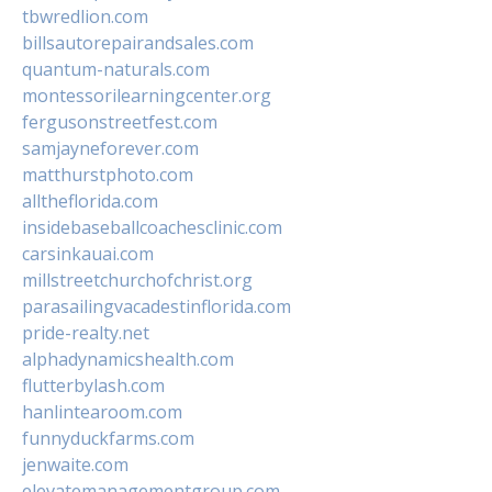
tbwredlion.com
billsautorepairandsales.com
quantum-naturals.com
montessorilearningcenter.org
fergusonstreetfest.com
samjayneforever.com
matthurstphoto.com
alltheflorida.com
insidebaseballcoachesclinic.com
carsinkauai.com
millstreetchurchofchrist.org
parasailingvacadestinflorida.com
pride-realty.net
alphadynamicshealth.com
flutterbylash.com
hanlintearoom.com
funnyduckfarms.com
jenwaite.com
elevatemanagementgroup.com