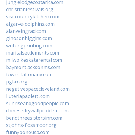
junglelodgecostarica.com
christianfestivals.org
visitcountrykitchen.com
algarve-dolphins.com
alanveingrad.com
ginosonhiggins.com
wutungprinting.com
maritalsettlements.com
milwbikeskaterental.com
baymontjacksonms.com
townofaltonany.com
pglax.org
negativespacecleveland.com
liuteriapaoletti.com
sunriseandgoodpeople.com
chinesedrywallproblem.com
bendthreesistersinn.com
stjohns-flossmoor.org
funnyboneusa.com