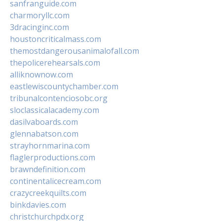
sanfranguide.com
charmoryllc.com
3dracinginc.com
houstoncriticalmass.com
themostdangerousanimalofall.com
thepolicerehearsals.com
alliknownow.com
eastlewiscountychamber.com
tribunalcontenciosobc.org
sloclassicalacademy.com
dasilvaboards.com
glennabatson.com
strayhornmarina.com
flaglerproductions.com
brawndefinition.com
continentalicecream.com
crazycreekquilts.com
binkdavies.com
christchurchpdx.org