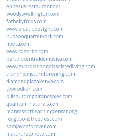
ephesusrestaurant.net
woodyswellington.com
fatbellyfreds.com
www.elpatiodesigns.com
hudsonquarteryork.com
fibota.com
www.cdgerba.com
parunocentraldemusica.com
www.guardianangelassistedliving.com
trondhjemsturnforening.com
diamondplazakenya.com
tbwredlion.com
billsautorepairandsales.com
quantum-naturals.com
montessorilearningcenter.org
fergusonstreetfest.com
samjayneforever.com
matthurstphoto.com