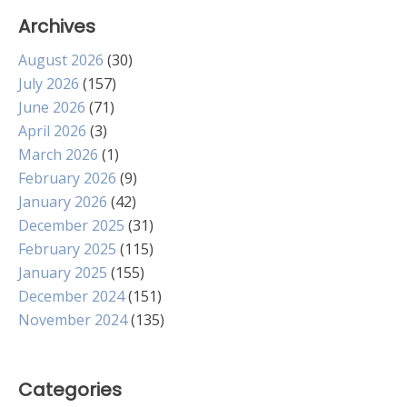
Archives
August 2026
(30)
July 2026
(157)
June 2026
(71)
April 2026
(3)
March 2026
(1)
February 2026
(9)
January 2026
(42)
December 2025
(31)
February 2025
(115)
January 2025
(155)
December 2024
(151)
November 2024
(135)
Categories