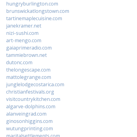
hungryburlington.com
brunswickatlongstown.com
tartinemaplecuisine.com
janekramer.net
nizi-sushi.com
art-mengo.com
gaiaprimeradio.com
tammiebrown.net
dutonc.com
thelongescape.com
mattolegrange.com
junglelodgecostarica.com
christianfestivals.org
visitcountrykitchen.com
algarve-dolphins.com
alanveingrad.com
ginosonhiggins.com
wutungprinting.com
maritalsettlements.com