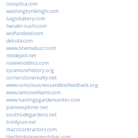
ccvoptica.com
washingtonlehigh.com
luigisbakery.com
hanabi-sushi.com
wolfandzed.com
dekuta.com
www.cinemabuzz.com
mixdepot.net
rosewoodmcs.com
sycamorehistory.org
cornerstonerealty.net
www.consciousnessandbiofeedback.org
www.iamzowilliams.com
www.hastingsgardencenter.com
pianoexplorer.net
southsidegardens.net
trinityum.net
mazzicontractors.com
thethirdplacesportsbar.com