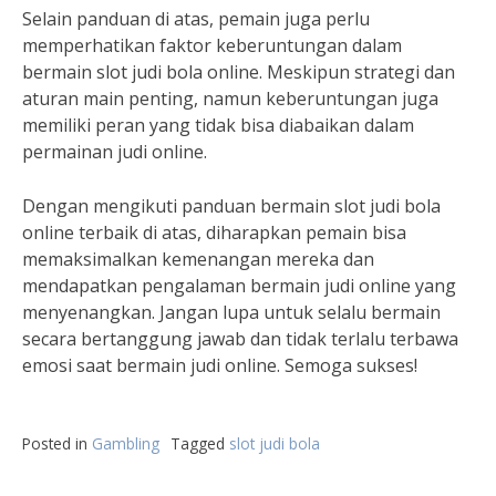
Selain panduan di atas, pemain juga perlu
memperhatikan faktor keberuntungan dalam
bermain slot judi bola online. Meskipun strategi dan
aturan main penting, namun keberuntungan juga
memiliki peran yang tidak bisa diabaikan dalam
permainan judi online.
Dengan mengikuti panduan bermain slot judi bola
online terbaik di atas, diharapkan pemain bisa
memaksimalkan kemenangan mereka dan
mendapatkan pengalaman bermain judi online yang
menyenangkan. Jangan lupa untuk selalu bermain
secara bertanggung jawab dan tidak terlalu terbawa
emosi saat bermain judi online. Semoga sukses!
Posted in
Gambling
Tagged
slot judi bola