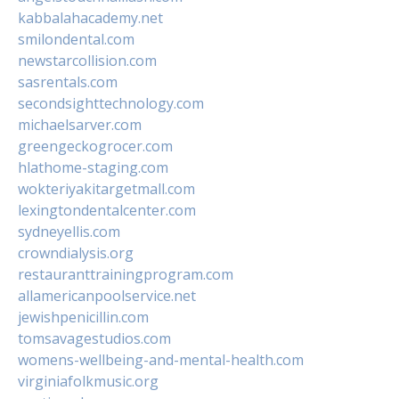
kabbalahacademy.net
smilondental.com
newstarcollision.com
sasrentals.com
secondsighttechnology.com
michaelsarver.com
greengeckogrocer.com
hlathome-staging.com
wokteriyakitargetmall.com
lexingtondentalcenter.com
sydneyellis.com
crowndialysis.org
restauranttrainingprogram.com
allamericanpoolservice.net
jewishpenicillin.com
tomsavagestudios.com
womens-wellbeing-and-mental-health.com
virginiafolkmusic.org