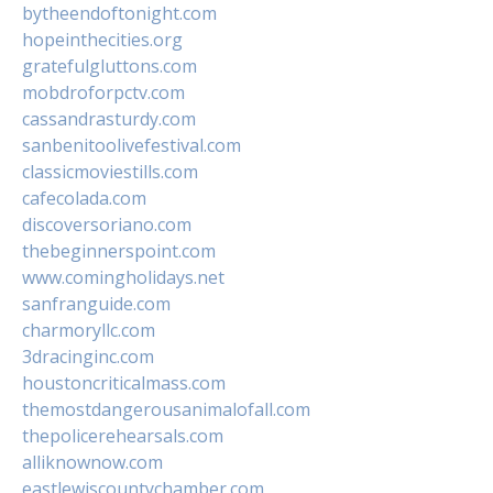
bytheendoftonight.com
hopeinthecities.org
gratefulgluttons.com
mobdroforpctv.com
cassandrasturdy.com
sanbenitoolivefestival.com
classicmoviestills.com
cafecolada.com
discoversoriano.com
thebeginnerspoint.com
www.comingholidays.net
sanfranguide.com
charmoryllc.com
3dracinginc.com
houstoncriticalmass.com
themostdangerousanimalofall.com
thepolicerehearsals.com
alliknownow.com
eastlewiscountychamber.com