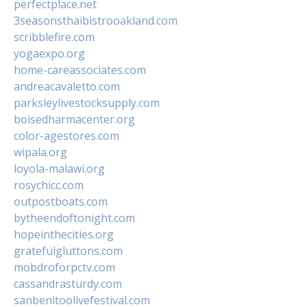
perfectplace.net
3seasonsthaibistrooakland.com
scribblefire.com
yogaexpo.org
home-careassociates.com
andreacavaletto.com
parksleylivestocksupply.com
boisedharmacenter.org
color-agestores.com
wipala.org
loyola-malawi.org
rosychicc.com
outpostboats.com
bytheendoftonight.com
hopeinthecities.org
gratefulgluttons.com
mobdroforpctv.com
cassandrasturdy.com
sanbenitoolivefestival.com