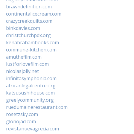
brawndefinition.com
continentalicecream.com
crazycreekquilts.com
binkdavies.com
christchurchpdx.org
kenabrahambooks.com
commune-kitchen.com
amuthefilm.com
lustforlovefilm.com
nicolasjolly.net
infinitasymphonia.com
africanlegalcentre.org
katsusushihouse.com
greelycommunity.org
ruedumainerestaurant.com
rosetzsky.com
glonojad.com
revistanuevagrecia.com