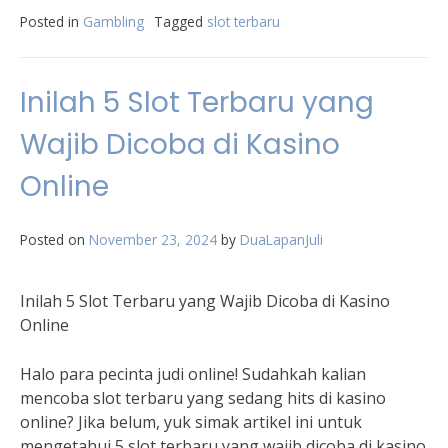
Posted in
Gambling
Tagged
slot terbaru
Inilah 5 Slot Terbaru yang
Wajib Dicoba di Kasino
Online
Posted on
November 23, 2024
by
DuaLapanJuli
Inilah 5 Slot Terbaru yang Wajib Dicoba di Kasino
Online
Halo para pecinta judi online! Sudahkah kalian
mencoba slot terbaru yang sedang hits di kasino
online? Jika belum, yuk simak artikel ini untuk
mengetahui 5 slot terbaru yang wajib dicoba di kasino