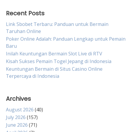
Recent Posts
Link Sbobet Terbaru: Panduan untuk Bermain
Taruhan Online
Poker Online Adalah: Panduan Lengkap untuk Pemain
Baru
Inilah Keuntungan Bermain Slot Live di RTV
Kisah Sukses Pemain Togel Jepang di Indonesia
Keuntungan Bermain di Situs Casino Online
Terpercaya di Indonesia
Archives
August 2026
(40)
July 2026
(157)
June 2026
(71)