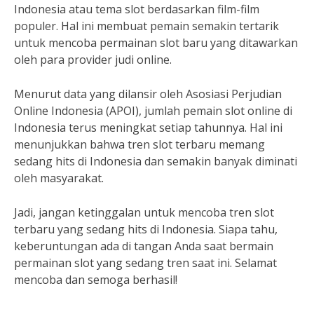
Indonesia atau tema slot berdasarkan film-film
populer. Hal ini membuat pemain semakin tertarik
untuk mencoba permainan slot baru yang ditawarkan
oleh para provider judi online.
Menurut data yang dilansir oleh Asosiasi Perjudian
Online Indonesia (APOI), jumlah pemain slot online di
Indonesia terus meningkat setiap tahunnya. Hal ini
menunjukkan bahwa tren slot terbaru memang
sedang hits di Indonesia dan semakin banyak diminati
oleh masyarakat.
Jadi, jangan ketinggalan untuk mencoba tren slot
terbaru yang sedang hits di Indonesia. Siapa tahu,
keberuntungan ada di tangan Anda saat bermain
permainan slot yang sedang tren saat ini. Selamat
mencoba dan semoga berhasil!