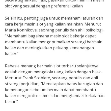
secara signifikan.” Jadi, pastikan untuk memilih mesin
slot yang sesuai dengan preferensi kalian.
Selain itu, penting juga untuk memahami aturan dan
cara kerja mesin slot yang kalian mainkan. Menurut
Maria Konnikova, seorang penulis dan ahli psikologi,
“Memahami bagaimana mesin slot bekerja dapat
membantu kalian mengoptimalkan strategi bermain
kalian dan meningkatkan peluang kemenangan
kalian.”
Rahasia menang bermain slot terbaru selanjutnya
adalah dengan mengelola uang kalian dengan bijak.
Menurut Frank Scoblete, seorang penulis dan ahli
strategi perjudian, “Menetapkan batas kerugian dan
kemenangan sebelum bermain dapat membantu
kalian mengontrol emosi dan menghindari kekalahan
besar.”