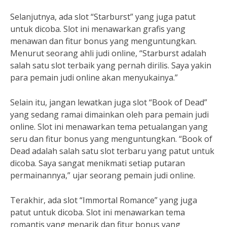
Selanjutnya, ada slot “Starburst” yang juga patut
untuk dicoba. Slot ini menawarkan grafis yang
menawan dan fitur bonus yang menguntungkan.
Menurut seorang ahli judi online, “Starburst adalah
salah satu slot terbaik yang pernah dirilis. Saya yakin
para pemain judi online akan menyukainya.”
Selain itu, jangan lewatkan juga slot “Book of Dead”
yang sedang ramai dimainkan oleh para pemain judi
online. Slot ini menawarkan tema petualangan yang
seru dan fitur bonus yang menguntungkan. “Book of
Dead adalah salah satu slot terbaru yang patut untuk
dicoba. Saya sangat menikmati setiap putaran
permainannya,” ujar seorang pemain judi online.
Terakhir, ada slot “Immortal Romance” yang juga
patut untuk dicoba. Slot ini menawarkan tema
romantis yang menarik dan fitur bonus yang