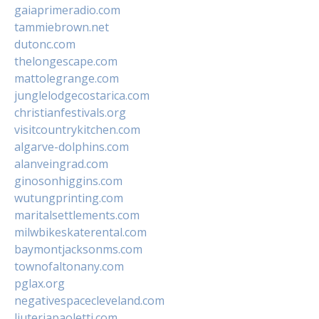
gaiaprimeradio.com
tammiebrown.net
dutonc.com
thelongescape.com
mattolegrange.com
junglelodgecostarica.com
christianfestivals.org
visitcountrykitchen.com
algarve-dolphins.com
alanveingrad.com
ginosonhiggins.com
wutungprinting.com
maritalsettlements.com
milwbikeskaterental.com
baymontjacksonms.com
townofaltonany.com
pglax.org
negativespacecleveland.com
liuteriapaoletti.com