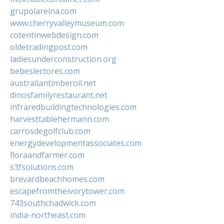
grupolareina.com
www.cherryvalleymuseum.com
cotentinwebdesign.com
oldetradingpost.com
ladiesunderconstruction.org
bebeslectores.com
australiantimberoil.net
dinosfamilyrestaurant.net
infraredbuildingtechnologies.com
harvesttablehermann.com
carrosdegolfclub.com
energydevelopmentassociates.com
floraandfarmer.com
s3fsolutions.com
brevardbeachhomes.com
escapefromtheivorytower.com
743southchadwick.com
india-northeast.com