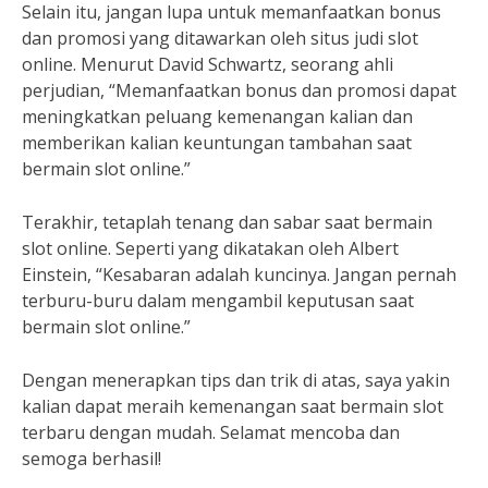
Selain itu, jangan lupa untuk memanfaatkan bonus
dan promosi yang ditawarkan oleh situs judi slot
online. Menurut David Schwartz, seorang ahli
perjudian, “Memanfaatkan bonus dan promosi dapat
meningkatkan peluang kemenangan kalian dan
memberikan kalian keuntungan tambahan saat
bermain slot online.”
Terakhir, tetaplah tenang dan sabar saat bermain
slot online. Seperti yang dikatakan oleh Albert
Einstein, “Kesabaran adalah kuncinya. Jangan pernah
terburu-buru dalam mengambil keputusan saat
bermain slot online.”
Dengan menerapkan tips dan trik di atas, saya yakin
kalian dapat meraih kemenangan saat bermain slot
terbaru dengan mudah. Selamat mencoba dan
semoga berhasil!