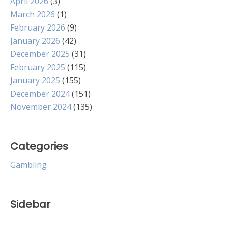
April 2026
(3)
March 2026
(1)
February 2026
(9)
January 2026
(42)
December 2025
(31)
February 2025
(115)
January 2025
(155)
December 2024
(151)
November 2024
(135)
Categories
Gambling
Sidebar