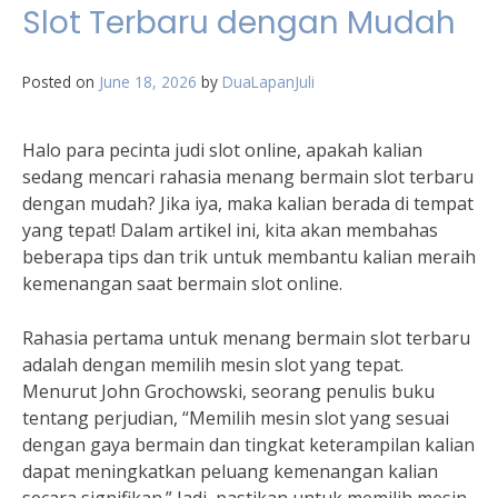
Slot Terbaru dengan Mudah
Posted on
June 18, 2026
by
DuaLapanJuli
Halo para pecinta judi slot online, apakah kalian
sedang mencari rahasia menang bermain slot terbaru
dengan mudah? Jika iya, maka kalian berada di tempat
yang tepat! Dalam artikel ini, kita akan membahas
beberapa tips dan trik untuk membantu kalian meraih
kemenangan saat bermain slot online.
Rahasia pertama untuk menang bermain slot terbaru
adalah dengan memilih mesin slot yang tepat.
Menurut John Grochowski, seorang penulis buku
tentang perjudian, “Memilih mesin slot yang sesuai
dengan gaya bermain dan tingkat keterampilan kalian
dapat meningkatkan peluang kemenangan kalian