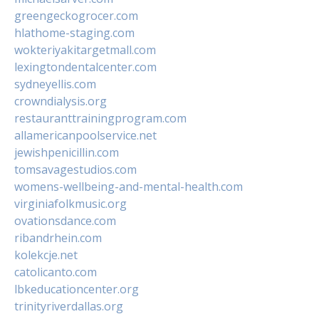
greengeckogrocer.com
hlathome-staging.com
wokteriyakitargetmall.com
lexingtondentalcenter.com
sydneyellis.com
crowndialysis.org
restauranttrainingprogram.com
allamericanpoolservice.net
jewishpenicillin.com
tomsavagestudios.com
womens-wellbeing-and-mental-health.com
virginiafolkmusic.org
ovationsdance.com
ribandrhein.com
kolekcje.net
catolicanto.com
lbkeducationcenter.org
trinityriverdallas.org