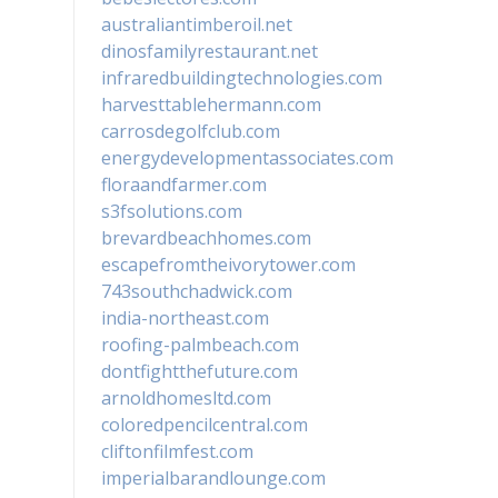
australiantimberoil.net
dinosfamilyrestaurant.net
infraredbuildingtechnologies.com
harvesttablehermann.com
carrosdegolfclub.com
energydevelopmentassociates.com
floraandfarmer.com
s3fsolutions.com
brevardbeachhomes.com
escapefromtheivorytower.com
743southchadwick.com
india-northeast.com
roofing-palmbeach.com
dontfightthefuture.com
arnoldhomesltd.com
coloredpencilcentral.com
cliftonfilmfest.com
imperialbarandlounge.com