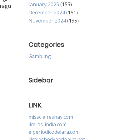
January 2025
(155)
 ragu
December 2024
(151)
November 2024
(135)
Categories
Gambling
Sidebar
LINK
missclaireshay.com
limras-india.com
elperiodicodelara.com
richiesbodyandpaint.net