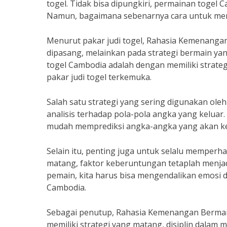
togel. Tidak bisa dipungkiri, permainan togel Ca
Namun, bagaimana sebenarnya cara untuk mer
Menurut pakar judi togel, Rahasia Kemenanga
dipasang, melainkan pada strategi bermain y
togel Cambodia adalah dengan memiliki strateg
pakar judi togel terkemuka.
Salah satu strategi yang sering digunakan ol
analisis terhadap pola-pola angka yang keluar
mudah memprediksi angka-angka yang akan kel
Selain itu, penting juga untuk selalu memperh
matang, faktor keberuntungan tetaplah menjad
pemain, kita harus bisa mengendalikan emosi 
Cambodia.
Sebagai penutup, Rahasia Kemenangan Bermain
memiliki strategi yang matang, disiplin dala