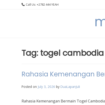
Skip
Call Us: +2782 444 YEAH
to
content
m
Tag:
togel cambodia
Rahasia Kemenangan Be
Posted on
July 3, 2026
by
DuaLapanJuli
Rahasia Kemenangan Bermain Togel Cambodia m