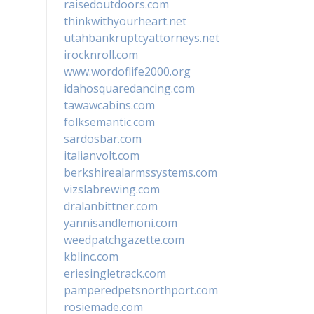
raisedoutdoors.com
thinkwithyourheart.net
utahbankruptcyattorneys.net
irocknroll.com
www.wordoflife2000.org
idahosquaredancing.com
tawawcabins.com
folksemantic.com
sardosbar.com
italianvolt.com
berkshirealarmssystems.com
vizslabrewing.com
dralanbittner.com
yannisandlemoni.com
weedpatchgazette.com
kblinc.com
eriesingletrack.com
pamperedpetsnorthport.com
rosiemade.com