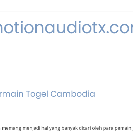
otionaudiotx.c
rmain Togel Cambodia
emang menjadi hal yang banyak dicari oleh para pemain 