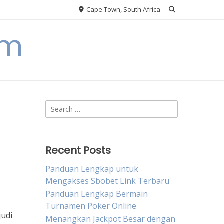
Cape Town, South Africa
om
Search
for:
Recent Posts
Panduan Lengkap untuk
Mengakses Sbobet Link Terbaru
Panduan Lengkap Bermain
Turnamen Poker Online
judi
Menangkan Jackpot Besar dengan