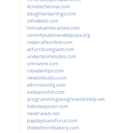
licindiachennai.com
daughterdarlings.com
infodeets.com
hotsalsainteractive.com
serenitysalonanddayspa.org
cedarcafeonline.com
acfurnituregiant.com
undertenminutes.com
omnivere.com
rasadantips.com
newtimbuktu.com
altronicsmfg.com
eatbaconhill.com
programmingassignmentshelp.net
kidssleepover.com
newtravels.net
paydayloansforus.com
thebelmontbakery.com