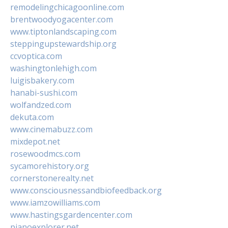
remodelingchicagoonline.com
brentwoodyogacenter.com
www.tiptonlandscaping.com
steppingupstewardship.org
ccvoptica.com
washingtonlehigh.com
luigisbakery.com
hanabi-sushi.com
wolfandzed.com
dekuta.com
www.cinemabuzz.com
mixdepot.net
rosewoodmcs.com
sycamorehistory.org
cornerstonerealty.net
www.consciousnessandbiofeedback.org
www.iamzowilliams.com
www.hastingsgardencenter.com
pianoexplorer.net