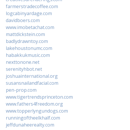
farmerstradecoffee.com
logcabinyardage.com
davidboers.com
www.imobetachat.com
mattdickstein.com
badlydrawntoy.com
lakehoustonumc.com
habakkukmusic.com
nexttonone.net
serenityhbot.net
joshuainternational.org
susansnailandfacial.com
pen-prop.com
www.tigertrendsprinceton.com
www.fathers4freedom.org
www.topperlyngundogs.com
runningoftheelkhalf.com
jeffdunaheerealty.com