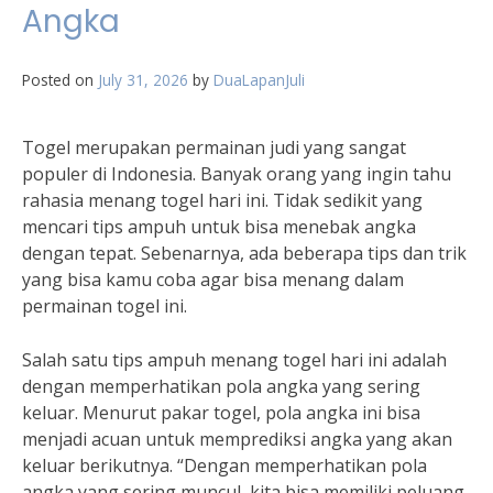
Angka
Posted on
July 31, 2026
by
DuaLapanJuli
Togel merupakan permainan judi yang sangat
populer di Indonesia. Banyak orang yang ingin tahu
rahasia menang togel hari ini. Tidak sedikit yang
mencari tips ampuh untuk bisa menebak angka
dengan tepat. Sebenarnya, ada beberapa tips dan trik
yang bisa kamu coba agar bisa menang dalam
permainan togel ini.
Salah satu tips ampuh menang togel hari ini adalah
dengan memperhatikan pola angka yang sering
keluar. Menurut pakar togel, pola angka ini bisa
menjadi acuan untuk memprediksi angka yang akan
keluar berikutnya. “Dengan memperhatikan pola
angka yang sering muncul, kita bisa memiliki peluang