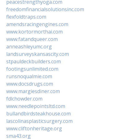
peacestrengthyoga.com
freedomfinancialsolutionsinc.com
flexfoldtraps.com
amendsracingengines.com
www.kortormorthai.com
www.fatandqueer.com
anneashleyumc.org
landsurveyskansascity.com
stpauldeckbuilders.com
footingsunlimited.com
runsnoqualmie.com
www.docsdrugs.com
www.margiesdiner.com
fdlchowder.com
www.needlepointsltd.com
bullandbirdsteakhouse.com
lascolinasplasticsurgery.com
www.cliftonheritage.org
sma43.org