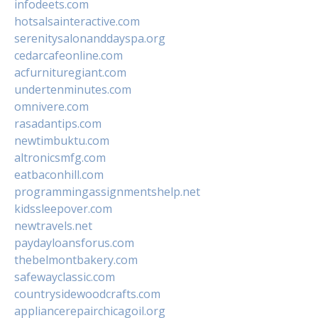
infodeets.com
hotsalsainteractive.com
serenitysalonanddayspa.org
cedarcafeonline.com
acfurnituregiant.com
undertenminutes.com
omnivere.com
rasadantips.com
newtimbuktu.com
altronicsmfg.com
eatbaconhill.com
programmingassignmentshelp.net
kidssleepover.com
newtravels.net
paydayloansforus.com
thebelmontbakery.com
safewayclassic.com
countrysidewoodcrafts.com
appliancerepairchicagoil.org