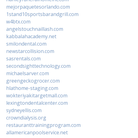
mejorpaquetesorlando.com
1stand10sportsbarandgrill.com
w4btx.com
angelstouchnaillash.com
kabbalahacademy.net
smilondental.com
newstarcollision.com
sasrentals.com
secondsighttechnology.com
michaelsarver.com
greengeckogrocer.com
hlathome-staging.com
wokteriyakitargetmall.com
lexingtondentalcenter.com
sydneyellis.com
crowndialysis.org
restauranttrainingprogram.com
allamericanpoolservice.net