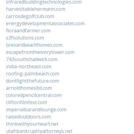
infraredbuildingtechnologies.com
harvesttablehermann.com
carrosdegolfclub.com
energydevelopmentassociates.com
floraandfarmer.com
s3fsolutions.com
brevardbeachhomes.com
escapefromtheivorytower.com
743southchadwick.com
india-northeast.com
roofing-palmbeach.com
dontfightthefuture.com
arnoldhomesltd.com
coloredpencilcentral.com
cliftonfilmfest.com
imperialbarandlounge.com
raisedoutdoors.com
thinkwithyourheart.net
utahbankruptcyattorneys.net