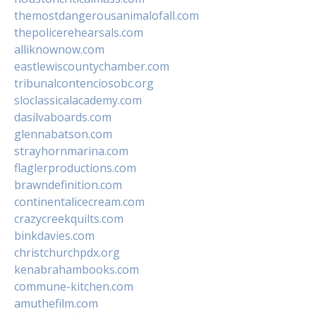
themostdangerousanimalofall.com
thepolicerehearsals.com
alliknownow.com
eastlewiscountychamber.com
tribunalcontenciosobc.org
sloclassicalacademy.com
dasilvaboards.com
glennabatson.com
strayhornmarina.com
flaglerproductions.com
brawndefinition.com
continentalicecream.com
crazycreekquilts.com
binkdavies.com
christchurchpdx.org
kenabrahambooks.com
commune-kitchen.com
amuthefilm.com