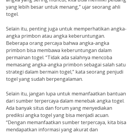
yang lebih besar untuk menang,” ujar seorang ahli
togel.
Selain itu, penting juga untuk memperhatikan angka-
angka primbon atau angka keberuntungan.
Beberapa orang percaya bahwa angka-angka
primbon bisa membawa keberuntungan dalam
permainan togel. “Tidak ada salahnya mencoba
memasang angka-angka primbon sebagai salah satu
strategi dalam bermain togel,” kata seorang penjudi
togel yang sudah berpengalaman.
Selain itu, jangan lupa untuk memanfaatkan bantuan
dari sumber terpercaya dalam menebak angka togel.
Ada banyak situs dan forum yang menyediakan
prediksi angka togel yang bisa menjadi acuan.
“Dengan memanfaatkan sumber terpercaya, kita bisa
mendapatkan informasi yang akurat dan