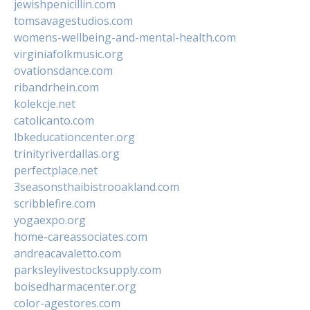
jewishpenicillin.com
tomsavagestudios.com
womens-wellbeing-and-mental-health.com
virginiafolkmusic.org
ovationsdance.com
ribandrhein.com
kolekcje.net
catolicanto.com
lbkeducationcenter.org
trinityriverdallas.org
perfectplace.net
3seasonsthaibistrooakland.com
scribblefire.com
yogaexpo.org
home-careassociates.com
andreacavaletto.com
parksleylivestocksupply.com
boisedharmacenter.org
color-agestores.com