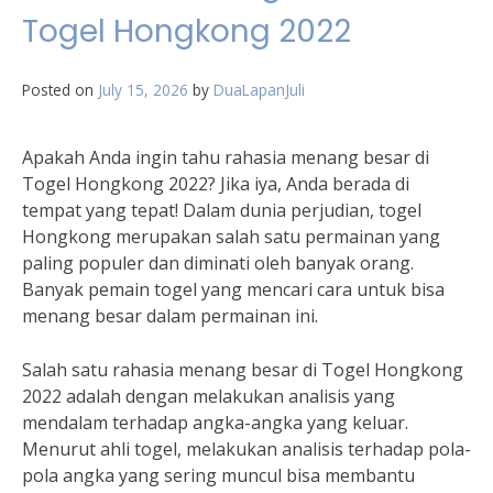
Togel Hongkong 2022
Posted on
July 15, 2026
by
DuaLapanJuli
Apakah Anda ingin tahu rahasia menang besar di
Togel Hongkong 2022? Jika iya, Anda berada di
tempat yang tepat! Dalam dunia perjudian, togel
Hongkong merupakan salah satu permainan yang
paling populer dan diminati oleh banyak orang.
Banyak pemain togel yang mencari cara untuk bisa
menang besar dalam permainan ini.
Salah satu rahasia menang besar di Togel Hongkong
2022 adalah dengan melakukan analisis yang
mendalam terhadap angka-angka yang keluar.
Menurut ahli togel, melakukan analisis terhadap pola-
pola angka yang sering muncul bisa membantu