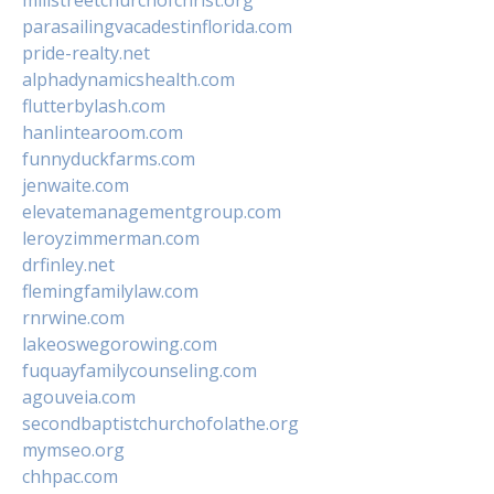
millstreetchurchofchrist.org
parasailingvacadestinflorida.com
pride-realty.net
alphadynamicshealth.com
flutterbylash.com
hanlintearoom.com
funnyduckfarms.com
jenwaite.com
elevatemanagementgroup.com
leroyzimmerman.com
drfinley.net
flemingfamilylaw.com
rnrwine.com
lakeoswegorowing.com
fuquayfamilycounseling.com
agouveia.com
secondbaptistchurchofolathe.org
mymseo.org
chhpac.com