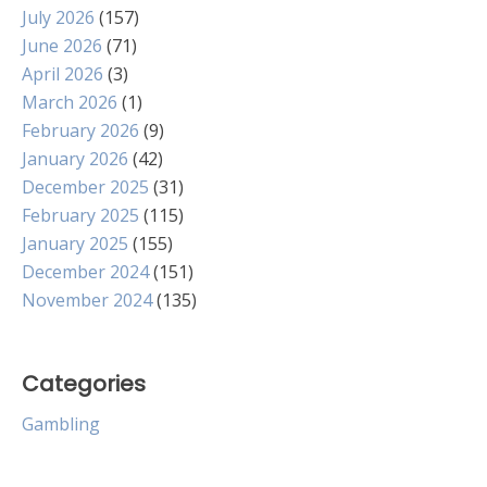
July 2026
(157)
June 2026
(71)
April 2026
(3)
March 2026
(1)
February 2026
(9)
January 2026
(42)
December 2025
(31)
February 2025
(115)
January 2025
(155)
December 2024
(151)
November 2024
(135)
Categories
Gambling