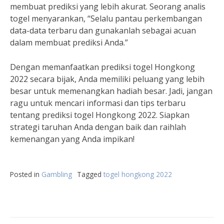
membuat prediksi yang lebih akurat. Seorang analis
togel menyarankan, “Selalu pantau perkembangan
data-data terbaru dan gunakanlah sebagai acuan
dalam membuat prediksi Anda.”
Dengan memanfaatkan prediksi togel Hongkong
2022 secara bijak, Anda memiliki peluang yang lebih
besar untuk memenangkan hadiah besar. Jadi, jangan
ragu untuk mencari informasi dan tips terbaru
tentang prediksi togel Hongkong 2022. Siapkan
strategi taruhan Anda dengan baik dan raihlah
kemenangan yang Anda impikan!
Posted in
Gambling
Tagged
togel hongķong 2022