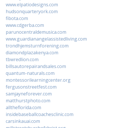
www.elpatiodesigns.com
hudsonquarteryork.com
fibota.com
www.cdgerba.com
parunocentraldemusica.com
www.guardianangelassistedliving.com
trondhjemsturnforening.com
diamondplazakenya.com
tbwredlion.com
billsautorepairandsales.com
quantum-naturals.com
montessorilearningcenter.org
fergusonstreetfest.com
samjayneforever.com
matthurstphoto.com
alltheflorida.com
insidebaseballcoachesclinic.com
carsinkauai.com