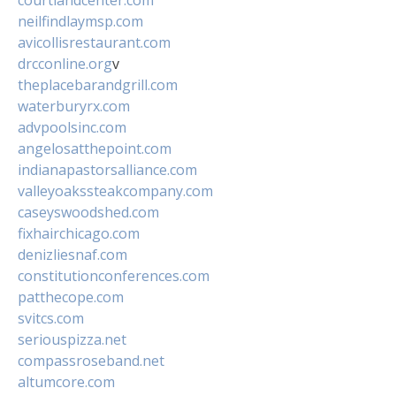
courtlandcenter.com
neilfindlaymsp.com
avicollisrestaurant.com
drcconline.org
v
theplacebarandgrill.com
waterburyrx.com
advpoolsinc.com
angelosatthepoint.com
indianapastorsalliance.com
valleyoakssteakcompany.com
caseyswoodshed.com
fixhairchicago.com
denizliesnaf.com
constitutionconferences.com
patthecope.com
svitcs.com
seriouspizza.net
compassroseband.net
altumcore.com