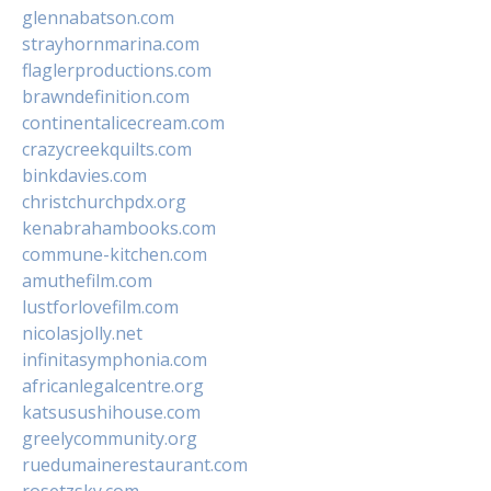
glennabatson.com
strayhornmarina.com
flaglerproductions.com
brawndefinition.com
continentalicecream.com
crazycreekquilts.com
binkdavies.com
christchurchpdx.org
kenabrahambooks.com
commune-kitchen.com
amuthefilm.com
lustforlovefilm.com
nicolasjolly.net
infinitasymphonia.com
africanlegalcentre.org
katsusushihouse.com
greelycommunity.org
ruedumainerestaurant.com