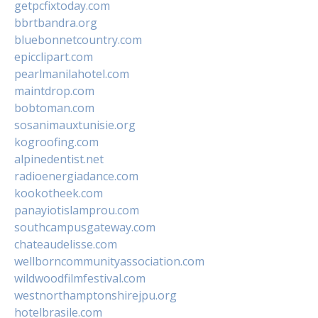
getpcfixtoday.com
bbrtbandra.org
bluebonnetcountry.com
epicclipart.com
pearlmanilahotel.com
maintdrop.com
bobtoman.com
sosanimauxtunisie.org
kogroofing.com
alpinedentist.net
radioenergiadance.com
kookotheek.com
panayiotislamprou.com
southcampusgateway.com
chateaudelisse.com
wellborncommunityassociation.com
wildwoodfilmfestival.com
westnorthamptonshirejpu.org
hotelbrasile.com