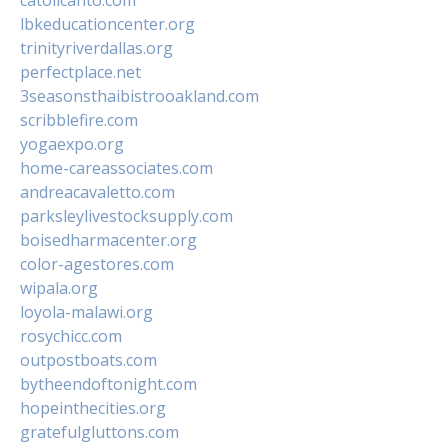
catolicanto.com
lbkeducationcenter.org
trinityriverdallas.org
perfectplace.net
3seasonsthaibistrooakland.com
scribblefire.com
yogaexpo.org
home-careassociates.com
andreacavaletto.com
parksleylivestocksupply.com
boisedharmacenter.org
color-agestores.com
wipala.org
loyola-malawi.org
rosychicc.com
outpostboats.com
bytheendoftonight.com
hopeinthecities.org
gratefulgluttons.com