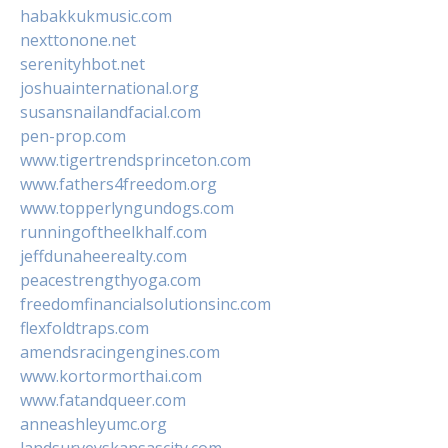
habakkukmusic.com
nexttonone.net
serenityhbot.net
joshuainternational.org
susansnailandfacial.com
pen-prop.com
www.tigertrendsprinceton.com
www.fathers4freedom.org
www.topperlyngundogs.com
runningoftheelkhalf.com
jeffdunaheerealty.com
peacestrengthyoga.com
freedomfinancialsolutionsinc.com
flexfoldtraps.com
amendsracingengines.com
www.kortormorthai.com
www.fatandqueer.com
anneashleyumc.org