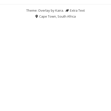
Theme: Overlay by
Kaira
.
Extra Text
Cape Town, South Africa