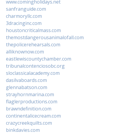
www.comingholidays.net
sanfranguide.com
charmoryllc.com
3dracinginc.com
houstoncriticalmass.com
themostdangerousanimalofall.com
thepolicerehearsals.com
alliknownow.com
eastlewiscountychamber.com
tribunalcontenciosobc.org
sloclassicalacademy.com
dasilvaboards.com
glennabatson.com
strayhornmarina.com
flaglerproductions.com
brawndefinition.com
continentalicecream.com
crazycreekquilts.com
binkdavies.com