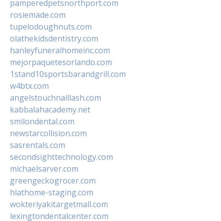
pamperedpetsnorthport.com
rosiemade.com
tupelodoughnuts.com
olathekidsdentistry.com
hanleyfuneralhomeinc.com
mejorpaquetesorlando.com
1stand10sportsbarandgrill.com
w4btx.com
angelstouchnaillash.com
kabbalahacademy.net
smilondental.com
newstarcollision.com
sasrentals.com
secondsighttechnology.com
michaelsarver.com
greengeckogrocer.com
hlathome-staging.com
wokteriyakitargetmall.com
lexingtondentalcenter.com