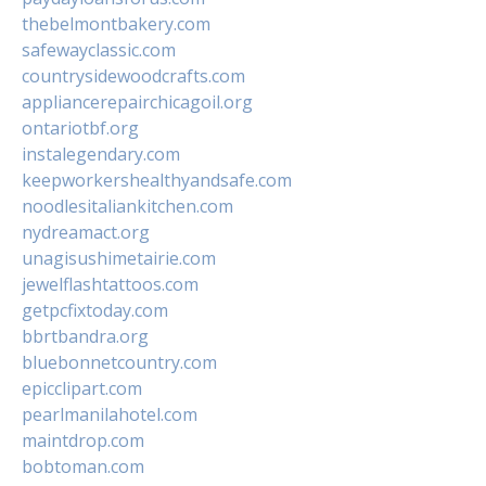
thebelmontbakery.com
safewayclassic.com
countrysidewoodcrafts.com
appliancerepairchicagoil.org
ontariotbf.org
instalegendary.com
keepworkershealthyandsafe.com
noodlesitaliankitchen.com
nydreamact.org
unagisushimetairie.com
jewelflashtattoos.com
getpcfixtoday.com
bbrtbandra.org
bluebonnetcountry.com
epicclipart.com
pearlmanilahotel.com
maintdrop.com
bobtoman.com