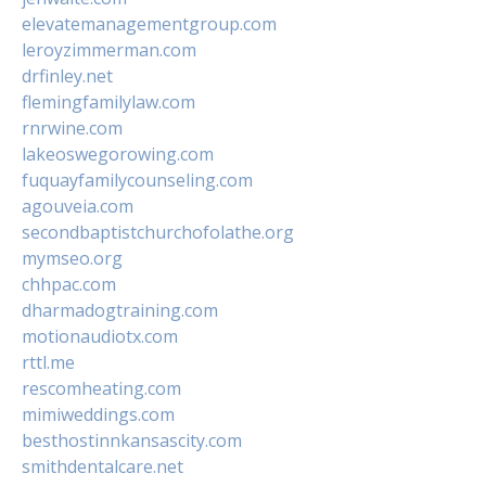
elevatemanagementgroup.com
leroyzimmerman.com
drfinley.net
flemingfamilylaw.com
rnrwine.com
lakeoswegorowing.com
fuquayfamilycounseling.com
agouveia.com
secondbaptistchurchofolathe.org
mymseo.org
chhpac.com
dharmadogtraining.com
motionaudiotx.com
rttl.me
rescomheating.com
mimiweddings.com
besthostinnkansascity.com
smithdentalcare.net