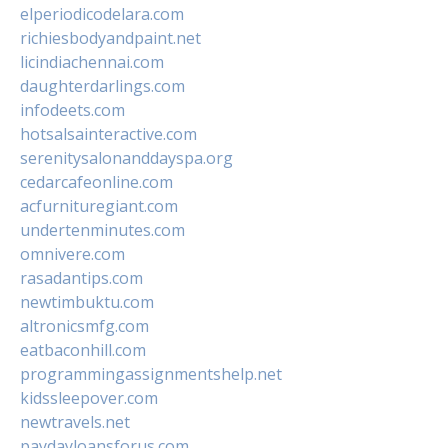
elperiodicodelara.com
richiesbodyandpaint.net
licindiachennai.com
daughterdarlings.com
infodeets.com
hotsalsainteractive.com
serenitysalonanddayspa.org
cedarcafeonline.com
acfurnituregiant.com
undertenminutes.com
omnivere.com
rasadantips.com
newtimbuktu.com
altronicsmfg.com
eatbaconhill.com
programmingassignmentshelp.net
kidssleepover.com
newtravels.net
paydayloansforus.com