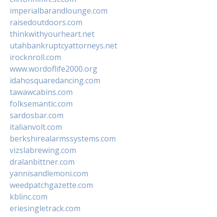
imperialbarandlounge.com
raisedoutdoors.com
thinkwithyourheart.net
utahbankruptcyattorneys.net
irocknroll.com
www.wordoflife2000.org
idahosquaredancing.com
tawawcabins.com
folksemantic.com
sardosbar.com
italianvolt.com
berkshirealarmssystems.com
vizslabrewing.com
dralanbittner.com
yannisandlemoni.com
weedpatchgazette.com
kblinc.com
eriesingletrack.com