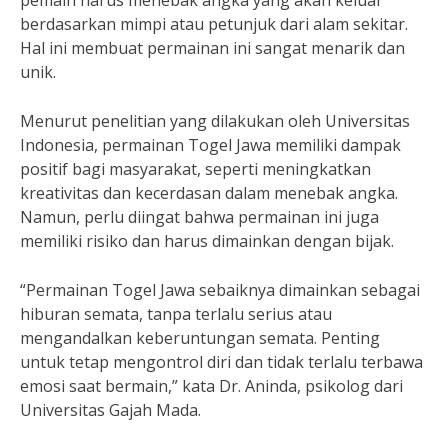
pemain harus menebak angka yang akan keluar
berdasarkan mimpi atau petunjuk dari alam sekitar.
Hal ini membuat permainan ini sangat menarik dan
unik.
Menurut penelitian yang dilakukan oleh Universitas
Indonesia, permainan Togel Jawa memiliki dampak
positif bagi masyarakat, seperti meningkatkan
kreativitas dan kecerdasan dalam menebak angka.
Namun, perlu diingat bahwa permainan ini juga
memiliki risiko dan harus dimainkan dengan bijak.
“Permainan Togel Jawa sebaiknya dimainkan sebagai
hiburan semata, tanpa terlalu serius atau
mengandalkan keberuntungan semata. Penting
untuk tetap mengontrol diri dan tidak terlalu terbawa
emosi saat bermain,” kata Dr. Aninda, psikolog dari
Universitas Gajah Mada.