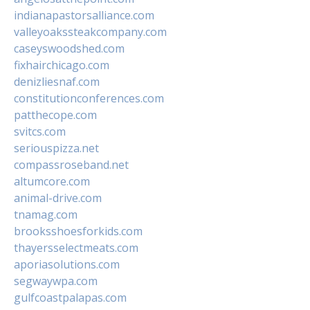
indianapastorsalliance.com
valleyoakssteakcompany.com
caseyswoodshed.com
fixhairchicago.com
denizliesnaf.com
constitutionconferences.com
patthecope.com
svitcs.com
seriouspizza.net
compassroseband.net
altumcore.com
animal-drive.com
tnamag.com
brooksshoesforkids.com
thayersselectmeats.com
aporiasolutions.com
segwaywpa.com
gulfcoastpalapas.com