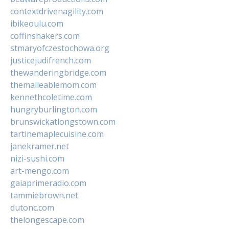
contextdrivenagility.com
ibikeoulu.com
coffinshakers.com
stmaryofczestochowa.org
justicejudifrench.com
thewanderingbridge.com
themalleablemom.com
kennethcoletime.com
hungryburlington.com
brunswickatlongstown.com
tartinemaplecuisine.com
janekramer.net
nizi-sushi.com
art-mengo.com
gaiaprimeradio.com
tammiebrown.net
dutonc.com
thelongescape.com