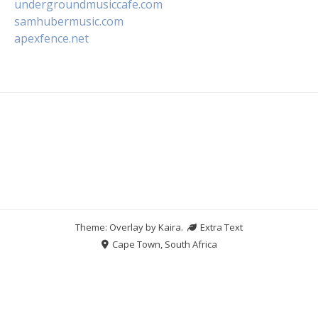
undergroundmusiccafe.com
samhubermusic.com
apexfence.net
Theme: Overlay by
Kaira
.
Extra Text
Cape Town, South Africa