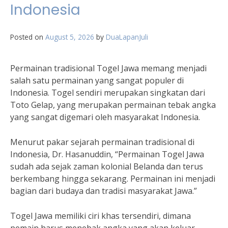
Indonesia
Posted on
August 5, 2026
by
DuaLapanJuli
Permainan tradisional Togel Jawa memang menjadi
salah satu permainan yang sangat populer di
Indonesia. Togel sendiri merupakan singkatan dari
Toto Gelap, yang merupakan permainan tebak angka
yang sangat digemari oleh masyarakat Indonesia.
Menurut pakar sejarah permainan tradisional di
Indonesia, Dr. Hasanuddin, “Permainan Togel Jawa
sudah ada sejak zaman kolonial Belanda dan terus
berkembang hingga sekarang. Permainan ini menjadi
bagian dari budaya dan tradisi masyarakat Jawa.”
Togel Jawa memiliki ciri khas tersendiri, dimana