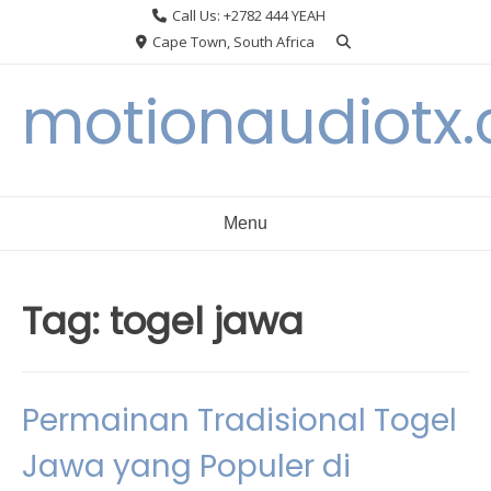
Skip
Call Us: +2782 444 YEAH
to
Cape Town, South Africa
content
motionaudiotx
Menu
Tag:
togel jawa
Permainan Tradisional Togel
Jawa yang Populer di