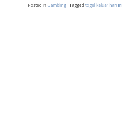
Posted in
Gambling
Tagged
togel keluar hari ini