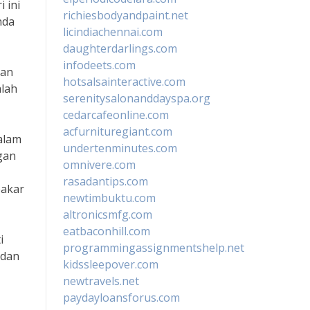
 ini
richiesbodyandpaint.net
nda
licindiachennai.com
daughterdarlings.com
infodeets.com
nan
hotsalsainteractive.com
alah
serenitysalonanddayspa.org
cedarcafeonline.com
acfurnituregiant.com
alam
undertenminutes.com
gan
omnivere.com
rasadantips.com
pakar
newtimbuktu.com
altronicsmfg.com
eatbaconhill.com
i
programmingassignmentshelp.net
 dan
kidssleepover.com
newtravels.net
paydayloansforus.com