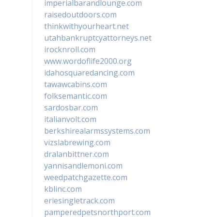
imperialbarandlounge.com
raisedoutdoors.com
thinkwithyourheart.net
utahbankruptcyattorneys.net
irocknroll.com
www.wordoflife2000.org
idahosquaredancing.com
tawawcabins.com
folksemantic.com
sardosbar.com
italianvolt.com
berkshirealarmssystems.com
vizslabrewing.com
dralanbittner.com
yannisandlemoni.com
weedpatchgazette.com
kblinc.com
eriesingletrack.com
pamperedpetsnorthport.com