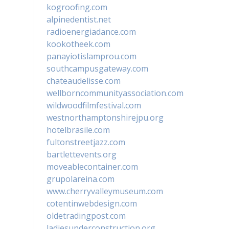
kogroofing.com
alpinedentist.net
radioenergiadance.com
kookotheek.com
panayiotislamprou.com
southcampusgateway.com
chateaudelisse.com
wellborncommunityassociation.com
wildwoodfilmfestival.com
westnorthamptonshirejpu.org
hotelbrasile.com
fultonstreetjazz.com
bartlettevents.org
moveablecontainer.com
grupolareina.com
www.cherryvalleymuseum.com
cotentinwebdesign.com
oldetradingpost.com
ladiesunderconstruction.org