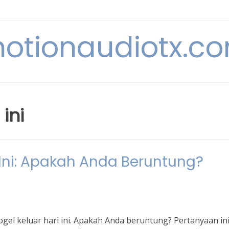
otionaudiotx.c
 ini
i Ini: Apakah Anda Beruntung?
ogel keluar hari ini. Apakah Anda beruntung? Pertanyaan in